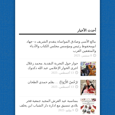
أحدث الأخبار
ببالغ الأسى وصادق المواساة يتقدم الشريف د- جهاد
ابومحفوظ رئيس ومؤسس مجلس الكتاب والأدباء
والمثقفين العرب
8 سبتمبر، 2025
حوار حول التجربة النقدية..محمد زغلال
اجرى الحوار الإعلامي عبد الله دكدوك
13 أغسطس، 2025
تَرْخُصُ الأَرْوَاحُ … بقلم حمدي الطحان
13 أغسطس، 2025
بمناسبة عيد العرش المجيد جمعية فخر
بلادي تنسيق مع ادارة دار الشباب ابن يخلف
9 يوليو، 2025