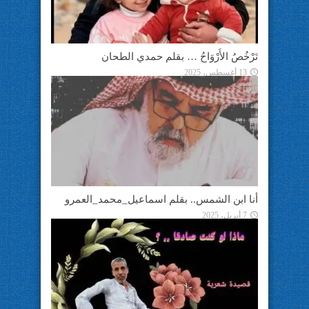
تَرْخُصُ الأَرْوَاحُ … بقلم حمدي الطحان
13 أغسطس، 2025
أنا ابن الشمس.. بقلم اسماعيل_محمد_العمرو
7 أبريل، 2025