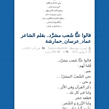
قالوا عنًَّا شَعب مشرَّد.. بقلم الشاعر
عماد_عرسان_حمارشة
نشرت بواسطة:
Samya altarabehe
في
أدب الكتاب
9 يوليو، 2020
0
860 زيارة
قالوا عنًَّا شَعب مشرَّد..
قُلنا لَهم :
نعم..
نحن الشّعبُ المشرّدُ …
و نحن ..
ذكر القرآن وفي الأَثَر ..
ولنا في كل بلد ..
قطعة حجر
ولنا الزّرع و الشّجر..
يَشْهد أنّنا شَعْب بَطل.