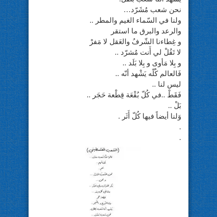
نحن شعب مُشَرّد…
ولنا في السّماء الغيم والمطر ..
والرعد والبرق ما استقر
و غِطاءنا الشّرفُ والعَقل لا مَفرْ
لا تَقُلْ لي أَنت مُشرّد ..
و بِلا مَأوى و بِلا بَلَد ..
فَالعالم كُلّه يَشْهد أنّه ..
ليس لنا ..
فَقَطْ ..في كُلّ بُقْعَة قِطْعة حَجَر ..
بَلْ ..
وَلنا أيضاً فيها كُلّ أَثَر .
.
.