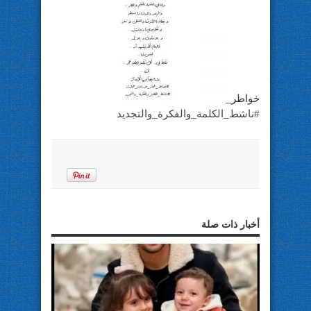
خواطر_
#
ناشط_الكلمة_والفكرة_والتجديد
أخبار ذات صلة