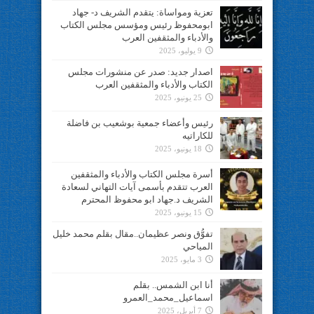
تعزية ومواساة: يتقدم الشريف د- جهاد
ابومحفوظ رئيس ومؤسس مجلس الكتاب
والأدباء والمثقفين العرب
9 يوليو، 2025
اصدار جديد: صدر عن منشورات مجلس
الكتاب والأدباء والمثقفين العرب
25 يونيو، 2025
رئيس وأعضاء جمعية بوشعيب بن فاضلة
للكاراتيه
18 يونيو، 2025
أسرة مجلس الكتاب والأدباء والمثقفين
العرب تتقدم بأسمى آيات التهاني لسعادة
الشريف د.جهاد ابو محفوظ المحترم
15 يونيو، 2025
تفوُّق ونصر عظيمان..مقال بقلم محمد خليل
المياحي
3 مايو، 2025
أنا ابن الشمس.. بقلم
اسماعيل_محمد_العمرو
7 أبريل، 2025