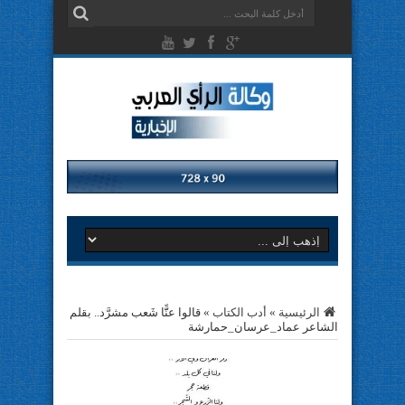
الرئيسية
»
أدب الكتاب
»
قالوا عنًَّا شَعب مشرَّد.. بقلم
الشاعر عماد_عرسان_حمارشة