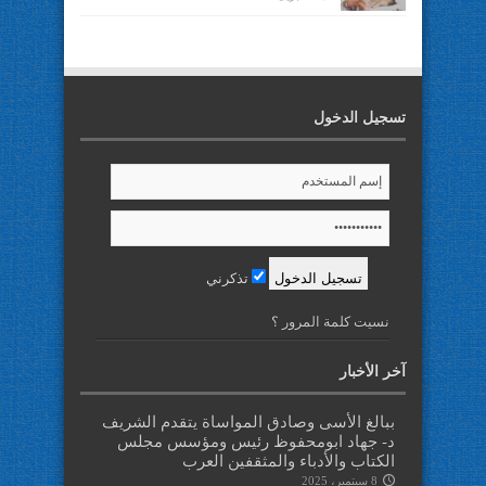
تسجيل الدخول
تذكرني
نسيت كلمة المرور ؟
آخر الأخبار
ببالغ الأسى وصادق المواساة يتقدم الشريف
د- جهاد ابومحفوظ رئيس ومؤسس مجلس
الكتاب والأدباء والمثقفين العرب
8 سبتمبر، 2025