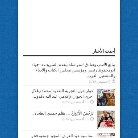
أحدث الأخبار
ببالغ الأسى وصادق المواساة يتقدم الشريف د- جهاد
ابومحفوظ رئيس ومؤسس مجلس الكتاب والأدباء
والمثقفين العرب
8 سبتمبر، 2025
حوار حول التجربة النقدية..محمد زغلال
اجرى الحوار الإعلامي عبد الله دكدوك
13 أغسطس، 2025
تَرْخُصُ الأَرْوَاحُ … بقلم حمدي الطحان
13 أغسطس، 2025
بمناسبة عيد العرش المجيد جمعية فخر