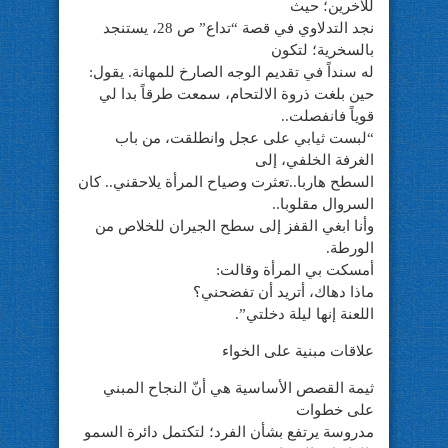
للآخرين؛ حيث
نجد التدلاوي في قصة “تداع” ص 28، يستنجد
بالسخرية؛ لتكون
له سنداً في تقديم الوجه الصارخ للمهانة. يقول:
حين بلغت ذروة الالتحام، سمعت طرقاً بدا لي
قوياً فانفصلت..
“لبست ثيابي على عجل وانطلقت، من باب
الغرفة الخلفي، إلى
السطح هاربا..تعثرت وصياح المرأة يلاحقني.. كان
السروال مقلوبا..
وأنا ابغي القفز إلى سطح الجيران للخلاص من
الورطة.
أمسكت بي المرأة وقالت:
ماذا دهاك، أتريد أن تفضحني؟
اللعنة إنها ليلة دخلتي”.
علاقات مبنية على الخواء
ثيمة القصص الأساسية هي أنّ النجاح المبني
على خطوات
مدروسة يرتفع بشأن الفرد؛ لتكتمل دائرة السمو