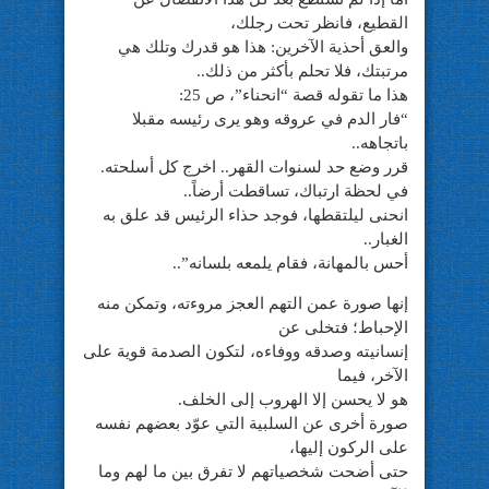
القطيع، فانظر تحت رجلك،
والعق أحذية الآخرين: هذا هو قدرك وتلك هي
مرتبتك، فلا تحلم بأكثر من ذلك..
هذا ما تقوله قصة “انحناء”، ص 25:
“فار الدم في عروقه وهو يرى رئيسه مقبلا
باتجاهه..
قرر وضع حد لسنوات القهر.. اخرج كل أسلحته.
في لحظة ارتباك، تساقطت أرضاً..
انحنى ليلتقطها، فوجد حذاء الرئيس قد علق به
الغبار..
أحس بالمهانة، فقام يلمعه بلسانه”..
إنها صورة عمن التهم العجز مروءته، وتمكن منه
الإحباط؛ فتخلى عن
إنسانيته وصدقه ووفاءه، لتكون الصدمة قوية على
الآخر، فيما
هو لا يحسن إلا الهروب إلى الخلف.
صورة أخرى عن السلبية التي عوّد بعضهم نفسه
على الركون إليها،
حتى أضحت شخصياتهم لا تفرق بين ما لهم وما