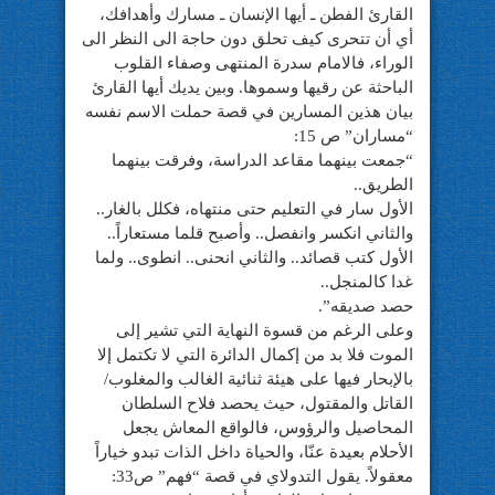
القارئ الفطن ـ أيها الإنسان ـ مسارك وأهدافك،
أي أن تتحرى كيف تحلق دون حاجة الى النظر الى
الوراء، فالامام سدرة المنتهى وصفاء القلوب
الباحثة عن رقيها وسموها. وبين يديك أيها القارئ
بيان هذين المسارين في قصة حملت الاسم نفسه
“مساران” ص 15:
“جمعت بينهما مقاعد الدراسة، وفرقت بينهما
الطريق..
الأول سار في التعليم حتى منتهاه، فكلل بالغار..
والثاني انكسر وانفصل.. وأصبح قلما مستعاراً..
الأول كتب قصائد.. والثاني انحنى.. انطوى.. ولما
غدا كالمنجل..
حصد صديقه”.
وعلى الرغم من قسوة النهاية التي تشير إلى
الموت فلا بد من إكمال الدائرة التي لا تكتمل إلا
بالإبحار فيها على هيئة ثنائية الغالب والمغلوب/
القاتل والمقتول، حيث يحصد فلاح السلطان
المحاصيل والرؤوس، فالواقع المعاش يجعل
الأحلام بعيدة عنّا، والحياة داخل الذات تبدو خياراً
معقولاً. يقول التدولاي في قصة “فهم” ص33: