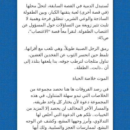
تُستبدل الدمية في القصة السابقة، لتحلّ محلها
(في قصة أخرى) لعبة يتقنها الكبار، وبين الطفولة
الساذجة والوعي الشرير، تنطلق فرحة وهمية لا
تلبث تثير زوبعة من التساؤلات حول المسؤول عن
اغتصاب الطفولة. لنقرأ معاً قصة “الاغتصاب”،
ص45:
رمق الرجل الصبية طويلاً، وهي تلعب مع أقرانها،
تلمظ حين انحسر الثوب عن الفخدين الغضين،
تناول مثلجات لترطب جوفه، بدا يلعقها بتلذذ إلى
أن ..ذابت.. الطفلة..
الموت خلاصة الحياة
في رصد الفروقات ها هنا نحصد مجموعة من
الخلاصات التي تبدو سهلة المتناول، في هذه
المجموعة دعوة لأن يختار كل واحد طريقه،
والمسار الآخر المخالف لن يحصد إلا المزيد من
الخيبات.. تلكم هي الدعوة التي أخلص لها
التدلاوي، وأبرز وجهها المشع، وكشف عن الوجه
البشع، لممارسات العجز والسلبية. ولك أيها