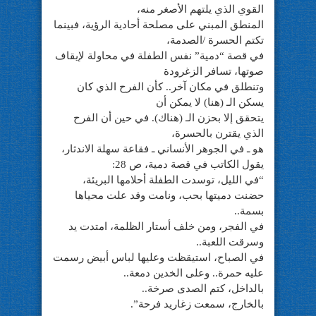
القوي الذي يلتهم الأصغر منه،
المنطق المبني على مصلحة أحادية الرؤية، فبينما
تكتم الحسرة /الصدمة،
في قصة “دمية” نفس الطفلة في محاولة لإيقاف
صوتها، تسافر الزغرودة
وتنطلق في مكان آخر.. كأن الفرح الذي كان
يسكن الـ (هنا) لا يمكن أن
يتحقق إلا بحزن الـ (هناك). في حين أن الفرح
الذي يقترن بالحسرة،
هو ـ في الجوهر الأنساني ـ فقاعة سهلة الاندثار،
يقول الكاتب في قصة دمية، ص 28:
“في الليل، توسدت الطفلة أحلامها البريئة،
حضنت دميتها بحب، ونامت وقد علت محياها
بسمة..
في الفجر، ومن خلف أستار الظلمة، امتدت يد
وسرقت اللعبة..
في الصباح، استيقظت وعليها لباس أبيض رسمت
عليه حمرة.. وعلى الخدين دمعة..
بالداخل، كتم الصدى صرخة..
بالخارج، سمعت زغاريد فرحة”.