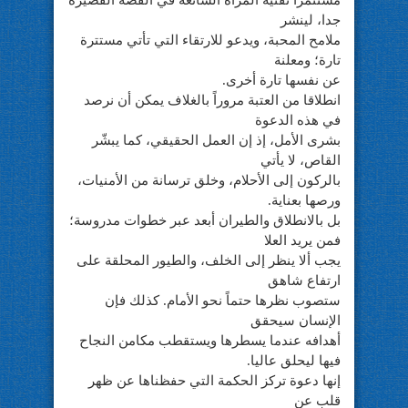
مستثمراً تقنية المرآة الشائعة في القصة القصيرة
جدا، لينشر
ملامح المحبة، ويدعو للارتقاء التي تأتي مستترة
تارة؛ ومعلنة
عن نفسها تارة أخرى.
انطلاقا من العتبة مروراً بالغلاف يمكن أن نرصد
في هذه الدعوة
بشرى الأمل، إذ إن العمل الحقيقي، كما يبشّر
القاص، لا يأتي
بالركون إلى الأحلام، وخلق ترسانة من الأمنيات،
ورصها بعناية.
بل بالانطلاق والطيران أبعد عبر خطوات مدروسة؛
فمن يريد العلا
يجب ألا ينظر إلى الخلف، والطيور المحلقة على
ارتفاع شاهق
ستصوب نظرها حتماً نحو الأمام. كذلك فإن
الإنسان سيحقق
أهدافه عندما يسطرها ويستقطب مكامن النجاح
فيها ليحلق عاليا.
إنها دعوة تركز الحكمة التي حفظناها عن ظهر
قلب عن