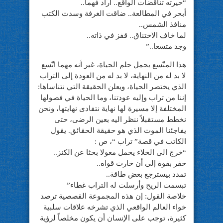
“حيرته تناقضات الواقع.. أراد فهما..
أبحر في المطالعة.. ضاقت الغرفة وسدت الكتب
منافذ الشمس..
لما خاف الاختناق.. قفز في ذاته..
وجد متسعا..”
هذا المتّسع يحمل حلم الحياة، غير أنه مهما اتّسع
لا بد له من النهاية، لا بد له من العودة إلى التراب
الذي يختصر الحياة، ويعلن الحقيقة التي نتناساها:
إننا من تراب وإليه عودتنا، وما الحياة في فصولها
المختلفة إلا مسيرة لها نهاية نتفادى نهايتها، ونحن
نخطط مستقبلاً ننظر اليه بعين الرضى، حتى
يفاجئنا الموت الذي هو حقيقة الحقائق. يقول
الكاتب في قصة” تراب “، ص :
“خرج الى الخلاء يحمل معولا بحثا عن الكنز..
حفر بقوة إلى أن خارت قواه..
تمدد بيسترجع بعض طاقة..
تبسمت الريح وأرسلت له التراب غطاء”
خلاصة القول: إن هذه المجموعة القصصية ترصد
خواء العالم الواقعي الذي تشرخه علاقات سلبية
كثيرة، توجب على الإنسان أن يكون مخلصاً لرؤية