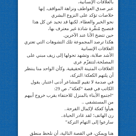
بالعلاقات الإنسانية،
عبر صدق العواطف ونزاهة المواقف. إنها
خلاصات تؤكد على النزوع البشري
نحو الخير والعطاء. لكنها قد تحيد عن كل هذا
فتصبح مُنفِّرة شاذة غير معترف بها،
حين تتضخ الأنا عند الآخرين.
هكذا ترصد المجموعة تلك التشوهات التي تعتري
العلاقات الإنسانية
الأشد صلابة، وتشهد تحولها إلى زيف مبني على
المصلحة،لتتقزّم عرى
العلاقات المتينة الحقيقية. وكأن الواحد منا ينتظر
أن يلتهم الكعكة/ التركة،
في صدمة لا تقيم للمشاعر أدنى اعتبار. يقول
الكاتب في قصة “كعكة”، ص 29:
“اجتمع الأبناء بالمنزل للاحتفاء بقرب خروج أبيهم
من المستشفى ..
هيأوا كعكة لإكمال الفرحة..
رن الهاتف؛ لقد غادر الحياة..
سارعوا إلى التهام التركة”
هنا ويمكن، في القصة التالية، أن نلحظ منطق