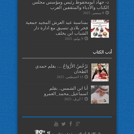
د- جهاد ابومحفوظ رئيس ومؤسس مجلس
الكتاب والأدباء والمثقفين العرب
8 سبتمبر، 2025
بمناسبة عيد العرش المجيد جمعية
فخر بلادي تنسيق مع ادارة دار
الشباب ابن يخلف
9 يوليو، 2025
أدب الكتاب
تَرْخُصُ الأَرْوَاحُ … بقلم حمدي
الطحان
13 أغسطس، 2025
أنا ابن الشمس.. بقلم
اسماعيل_محمد_العمرو
7 أبريل، 2025
© وكالة الرأي العربي / دعم وتطوير :