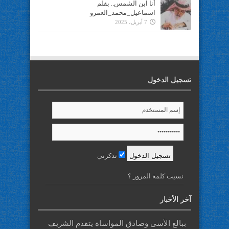
أنا ابن الشمس.. بقلم
اسماعيل_محمد_العمرو
7 أبريل، 2025
تسجيل الدخول
تذكرني
نسيت كلمة المرور ؟
آخر الأخبار
ببالغ الأسى وصادق المواساة يتقدم الشريف