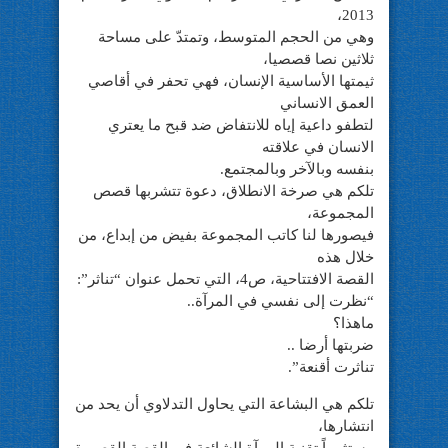
2013،
وهي من الحجم المتوسط، وتمتدّ على مساحة
ثلاثين نصا قصصيا،
ثيمتها الأساسية الإنسان، فهي تحفر في أقاصي
العمق الانساني
لتطفو داعية إياه للانتفاض ضد قبح ما يعتري
الانسان في علاقته
بنفسه وبالآخر وبالمجتمع.
تلكم هي صرخة الانطلاق، دعوة تتشربها قصص
المجموعة،
فيصورها لنا كاتب المجموعة بفيض من إبداع، من
خلال هذه
القصة الافتتاحية، ص4، التي تحمل عنوان “تناثر”:
“نظرت إلى نفسي في المرآة..
ماهذا؟
ضربتها أرضا ..
تناثرت أقنعة”.
تلكم هي البشاعة التي يحاول التدلاوي أن يحد من
انتشارها،