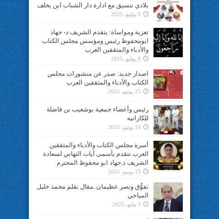
بلادي تنسيق مع ادارة دار الشباب ابن يخلف
9 يوليو، 2025
تعزية ومواساة: يتقدم الشريف د- جهاد
ابومحفوظ رئيس ومؤسس مجلس الكتاب
والأدباء والمثقفين العرب
9 يوليو، 2025
اصدار جديد: صدر عن منشورات مجلس
الكتاب والأدباء والمثقفين العرب
25 يونيو، 2025
رئيس وأعضاء جمعية بوشعيب بن فاضلة
للكاراتيه
18 يونيو، 2025
أسرة مجلس الكتاب والأدباء والمثقفين
العرب تتقدم بأسمى آيات التهاني لسعادة
الشريف د.جهاد ابو محفوظ المحترم
15 يونيو، 2025
تفوُّق ونصر عظيمان..مقال بقلم محمد خليل
المياحي
3 مايو، 2025