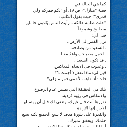
كما هي الحالة في
قصة “منازل”، ص 19، أو “لكم قمركم ولي
قمري”؛ حيث يقول الكاتب:
“حلت ظلمة حالكة .. رأيت الناس يَعْدون حاملين
مصابيح وشموعاً..
قيل لي:
نزل القمر إلى الأرض..
ـ السعيد من يصادفه..
ـ احمل مصباحك واعدُ معنا..
ـ قد تكون السعيد..
ـ وعدوت في الاتجاه المعاكس..
قيل لي: ماذا تفعل؟ أجننت.؟؟
قلت: أنا ذاهب لأحمي قمر منزلي”.
تلك هي الحقيقة التي تضمن عدم الرضوخ
والانتكاس في رؤية فردية،
تقررها أنت قبل غيرك، وتعني لك قبل أن يهتم لها
الآخر، إنها الإرادة
والقدرة على بلورة هدف لا يسع الجميع لكنه يسع
حلمك، ويحقق تميزك.
أما إذا لم تستطع بعد كل هذا الانفصالَ عن