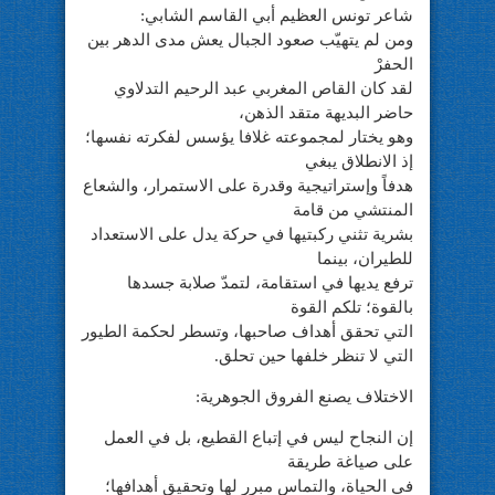
شاعر تونس العظيم أبي القاسم الشابي:
ومن لم يتهيّب صعود الجبال يعش مدى الدهر بين
الحفرْ
لقد كان القاص المغربي عبد الرحيم التدلاوي
حاضر البديهة متقد الذهن،
وهو يختار لمجموعته غلافا يؤسس لفكرته نفسها؛
إذ الانطلاق يبغي
هدفاً وإستراتيجية وقدرة على الاستمرار، والشعاع
المنتشي من قامة
بشرية تثني ركبتيها في حركة يدل على الاستعداد
للطيران، بينما
ترفع يديها في استقامة، لتمدّ صلابة جسدها
بالقوة؛ تلكم القوة
التي تحقق أهداف صاحبها، وتسطر لحكمة الطيور
التي لا تنظر خلفها حين تحلق.
الاختلاف يصنع الفروق الجوهرية:
إن النجاح ليس في إتباع القطيع، بل في العمل
على صياغة طريقة
في الحياة، والتماس مبرر لها وتحقيق أهدافها؛