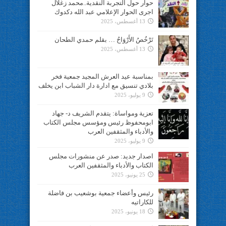
حوار حول التجربة النقدية..محمد زغلال
اجرى الحوار الإعلامي عبد الله دكدوك
13 أغسطس، 2025
تَرْخُصُ الأَرْوَاحُ … بقلم حمدي الطحان
13 أغسطس، 2025
بمناسبة عيد العرش المجيد جمعية فخر
بلادي تنسيق مع ادارة دار الشباب ابن يخلف
9 يوليو، 2025
تعزية ومواساة: يتقدم الشريف د- جهاد
ابومحفوظ رئيس ومؤسس مجلس الكتاب
والأدباء والمثقفين العرب
9 يوليو، 2025
اصدار جديد: صدر عن منشورات مجلس
الكتاب والأدباء والمثقفين العرب
25 يونيو، 2025
رئيس وأعضاء جمعية بوشعيب بن فاضلة
للكاراتيه
18 يونيو، 2025