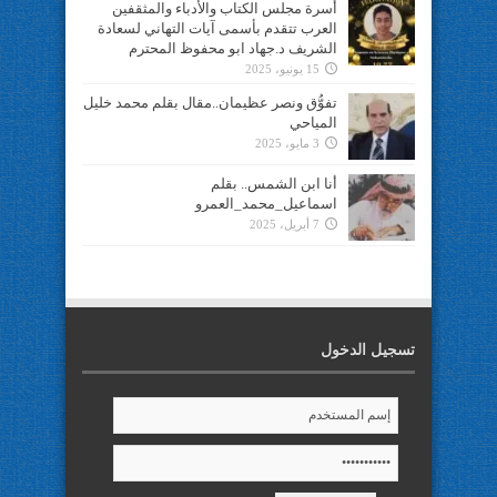
أسرة مجلس الكتاب والأدباء والمثقفين
العرب تتقدم بأسمى آيات التهاني لسعادة
الشريف د.جهاد ابو محفوظ المحترم
15 يونيو، 2025
تفوُّق ونصر عظيمان..مقال بقلم محمد خليل
المياحي
3 مايو، 2025
أنا ابن الشمس.. بقلم
اسماعيل_محمد_العمرو
7 أبريل، 2025
تسجيل الدخول