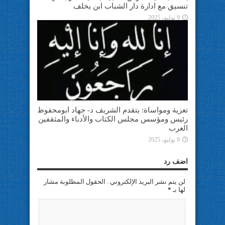
تنسيق مع ادارة دار الشباب ابن يخلف
9 يوليو، 2025
تعزية ومواساة: يتقدم الشريف د- جهاد ابومحفوظ
رئيس ومؤسس مجلس الكتاب والأدباء والمثقفين
العرب
9 يوليو، 2025
اضف رد
لن يتم نشر البريد الإلكتروني . الحقول المطلوبة مشار
لها بـ
*