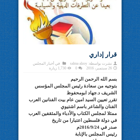
قرار إداري
نشرت بواسطة:
salma alzoy
في
أخبار المجلس
26 سبتمبر، 2016
0
1,730 زيارة
بسم الله الرحمن الرحيم
بتوجيه من سعادة رئيس المجلس المؤسس
الشريف د.جهاد ابومحفوظ
تقرر تعيين السيد امين عام بيت الفنانين العرب
الفنان والشاعر باسم اشتيوي
ممثلا لمجلس الكتاب والأدباء والمثقفين العرب
في دولة فلسطين اعتبارا من تاريخ
صدر في 2016/9/24م
رئيس المجلس بالإنابة