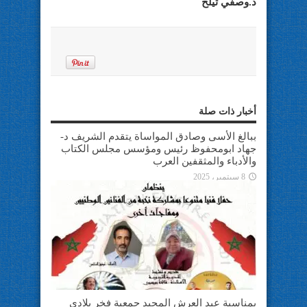
د.وصفي تيلخ
أخبار ذات صلة
ببالغ الأسى وصادق المواساة يتقدم الشريف د-
جهاد ابومحفوظ رئيس ومؤسس مجلس الكتاب
والأدباء والمثقفين العرب
8 سبتمبر، 2025
بمناسبة عيد العرش المجيد جمعية فخر بلادي