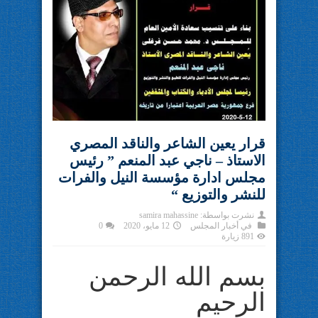
قرار يعين الشاعر والناقد المصري
الاستاذ – ناجي عبد المنعم ” رئيس
مجلس ادارة مؤسسة النيل والفرات
للنشر والتوزيع “
نشرت بواسطة:
samira mahassine
في
أخبار المجلس
12 مايو، 2020
0
891 زيارة
بسم الله الرحمن
الرحيم