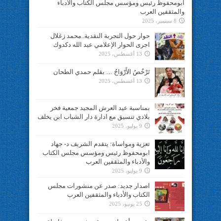
ابومحفوظ رئيس ومؤسس مجلس الكتاب والأدباء
والمثقفين العرب
8 سبتمبر، 2025
حوار حول التجربة النقدية..محمد زغلال
اجرى الحوار الإعلامي عبد الله دكدوك
13 أغسطس، 2025
تَرْخُصُ الأَرْوَاحُ … بقلم حمدي الطحان
13 أغسطس، 2025
بمناسبة عيد العرش المجيد جمعية فخر
بلادي تنسيق مع ادارة دار الشباب ابن يخلف
9 يوليو، 2025
تعزية ومواساة: يتقدم الشريف د- جهاد
ابومحفوظ رئيس ومؤسس مجلس الكتاب
والأدباء والمثقفين العرب
9 يوليو، 2025
اصدار جديد: صدر عن منشورات مجلس
الكتاب والأدباء والمثقفين العرب
25 يونيو، 2025