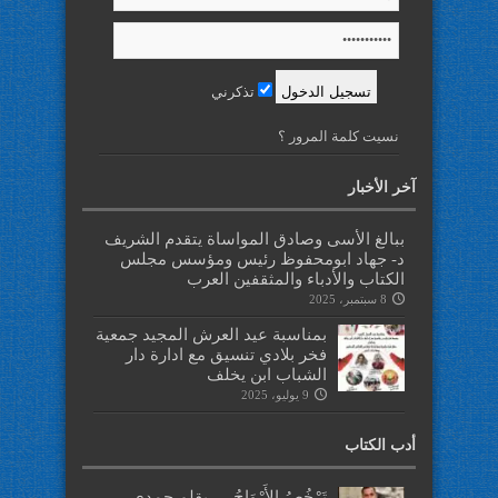
تذكرني
نسيت كلمة المرور ؟
آخر الأخبار
ببالغ الأسى وصادق المواساة يتقدم الشريف
د- جهاد ابومحفوظ رئيس ومؤسس مجلس
الكتاب والأدباء والمثقفين العرب
8 سبتمبر، 2025
بمناسبة عيد العرش المجيد جمعية
فخر بلادي تنسيق مع ادارة دار
الشباب ابن يخلف
9 يوليو، 2025
أدب الكتاب
تَرْخُصُ الأَرْوَاحُ … بقلم حمدي