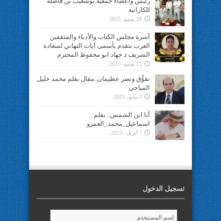
رئيس وأعضاء جمعية بوشعيب بن فاضلة
للكاراتيه
18 يونيو، 2025
أسرة مجلس الكتاب والأدباء والمثقفين
العرب تتقدم بأسمى آيات التهاني لسعادة
الشريف د.جهاد ابو محفوظ المحترم
15 يونيو، 2025
تفوُّق ونصر عظيمان..مقال بقلم محمد خليل
المياحي
3 مايو، 2025
أنا ابن الشمس.. بقلم
اسماعيل_محمد_العمرو
7 أبريل، 2025
تسجيل الدخول