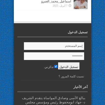
اسماعيل_محمد_العمرو
7 أبريل، 2025
تسجيل الدخول
تذكرني
نسيت كلمة المرور ؟
آخر الأخبار
ببالغ الأسى وصادق المواساة يتقدم الشريف
د- جهاد ابومحفوظ رئيس ومؤسس مجلس