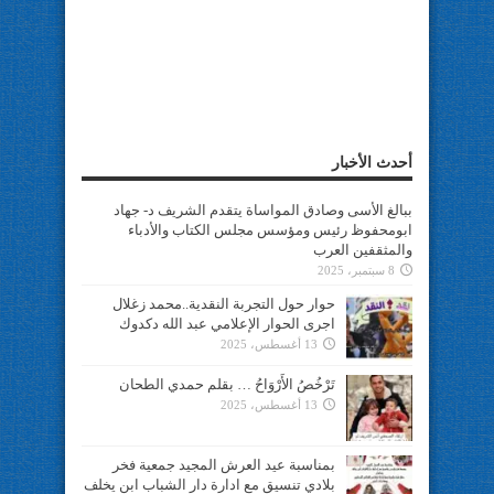
أحدث الأخبار
ببالغ الأسى وصادق المواساة يتقدم الشريف د- جهاد
ابومحفوظ رئيس ومؤسس مجلس الكتاب والأدباء
والمثقفين العرب
8 سبتمبر، 2025
حوار حول التجربة النقدية..محمد زغلال
اجرى الحوار الإعلامي عبد الله دكدوك
13 أغسطس، 2025
تَرْخُصُ الأَرْوَاحُ … بقلم حمدي الطحان
13 أغسطس، 2025
بمناسبة عيد العرش المجيد جمعية فخر
بلادي تنسيق مع ادارة دار الشباب ابن يخلف