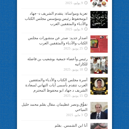
9 يوليو، 2025
تعزية ومواساة: يتقدم الشريف د- جهاد
ابومحفوظ رئيس ومؤسس مجلس الكتاب
والأدباء والمثقفين العرب
9 يوليو، 2025
اصدار جديد: صدر عن منشورات مجلس
الكتاب والأدباء والمثقفين العرب
25 يونيو، 2025
رئيس وأعضاء جمعية بوشعيب بن فاضلة
للكاراتيه
18 يونيو، 2025
أسرة مجلس الكتاب والأدباء والمثقفين
العرب تتقدم بأسمى آيات التهاني لسعادة
الشريف د.جهاد ابو محفوظ المحترم
15 يونيو، 2025
تفوُّق ونصر عظيمان..مقال بقلم محمد خليل
المياحي
3 مايو، 2025
أنا ابن الشمس.. بقلم