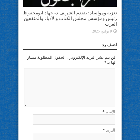
تعزية ومواساة: يتقدم الشريف د- جهاد ابومحفوظ
رئيس ومؤسس مجلس الكتاب والأدباء والمثقفين
العرب
9 يوليو، 2025
اضف رد
لن يتم نشر البريد الإلكتروني . الحقول المطلوبة مشار
لها بـ
*
الإسم
*
البريد
*