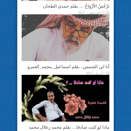
تَرْخُصُ الأَرْوَاحُ … بقلم حمدي الطحان
13 أغسطس، 2025
أنا ابن الشمس.. بقلم اسماعيل_محمد_العمرو
7 أبريل، 2025
ماذا لو كنت صادقا… بقلم محمد زغلال محمد