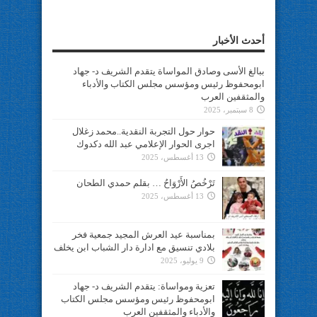
أحدث الأخبار
ببالغ الأسى وصادق المواساة يتقدم الشريف د- جهاد
ابومحفوظ رئيس ومؤسس مجلس الكتاب والأدباء
والمثقفين العرب
8 سبتمبر، 2025
حوار حول التجربة النقدية..محمد زغلال
اجرى الحوار الإعلامي عبد الله دكدوك
13 أغسطس، 2025
تَرْخُصُ الأَرْوَاحُ … بقلم حمدي الطحان
13 أغسطس، 2025
بمناسبة عيد العرش المجيد جمعية فخر
بلادي تنسيق مع ادارة دار الشباب ابن يخلف
9 يوليو، 2025
تعزية ومواساة: يتقدم الشريف د- جهاد
ابومحفوظ رئيس ومؤسس مجلس الكتاب
والأدباء والمثقفين العرب