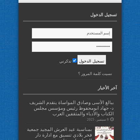
تسجيل الدخول
تذكرني
نسيت كلمة المرور ؟
آخر الأخبار
ببالغ الأسى وصادق المواساة يتقدم الشريف
د- جهاد ابومحفوظ رئيس ومؤسس مجلس
الكتاب والأدباء والمثقفين العرب
8 سبتمبر، 2025
بمناسبة عيد العرش المجيد جمعية
فخر بلادي تنسيق مع ادارة دار