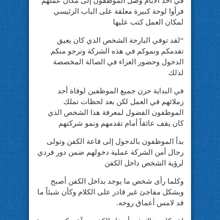
في أحد الأيام وصل الموظفون إلى مكان عملهم
فرأوا لوحة كبيرة معلقة على الباب الرئيسي
لمكان العمل كتب عليها
“لقد توفي البارحة الشخص الذي كان يعيق
تقدمكم ونموكم في هذه الشركة ونرجو منكم
الدخول وحضور العزاء في الصالة المخصصة
لذلك
في البداية حزن جميع الموظفين لوفاة أحد
زملائهم في العمل لكن بعد لحظات تملك
الموظفون الفضول لمعرفة هذا الشخص الذي
كان يقف عائقاً أمام تقدمهم ونمو شركتهم
بدأ الموظفون بالدخول إلى قاعة الكفن وتولى
رجال أمن الشركة عملية دخولهم ضمن دور فردي
لرؤية الشخص داخل الكفن
وكلما رأى شخص ما يوجد بداخل الكفن أصبح
وبشكل مفاجئ غير قادر على الكلام وكأن شيئاً ما
قد لامس أعماق روحه.