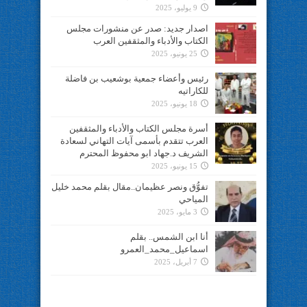
9 يوليو، 2025
اصدار جديد: صدر عن منشورات مجلس
الكتاب والأدباء والمثقفين العرب
25 يونيو، 2025
رئيس وأعضاء جمعية بوشعيب بن فاضلة
للكاراتيه
18 يونيو، 2025
أسرة مجلس الكتاب والأدباء والمثقفين
العرب تتقدم بأسمى آيات التهاني لسعادة
الشريف د.جهاد ابو محفوظ المحترم
15 يونيو، 2025
تفوُّق ونصر عظيمان..مقال بقلم محمد خليل
المياحي
3 مايو، 2025
أنا ابن الشمس.. بقلم
اسماعيل_محمد_العمرو
7 أبريل، 2025