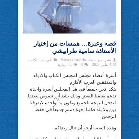
قصه وعبرة… همسات من إختيار
الأستاذة سامية طرابيشي
نشرت بواسطة:
Samya altarabehe
في
أدب الكتاب
4 يناير، 2023
0
465 زيارة
أسرة أعضاء مجلس لمجلس الكتاب والادباء
والمثقفين العرب الأكارم
هكذا نحن جميعاً في هذا المجلس أسرة واحدة
ندعم بعضنا البعض وذلك بشد أزر نصوص بعضنا
لندخل البهجة للجميع ونكون يداً واحدة لايفرقنا
دين ولا بلد فكلنا إخوة دمتم جميعاً في حفظ
الرحمن
وهذة القصة أرجو أن تنال رضاكم