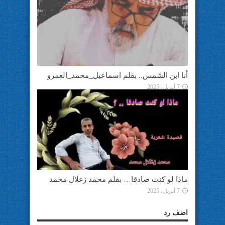
أنا ابن الشمس.. بقلم اسماعيل_محمد_العمرو
7 أبريل، 2025
ماذا لو كنت صادقا… بقلم محمد زغلال محمد
7 أبريل، 2025
اضف رد