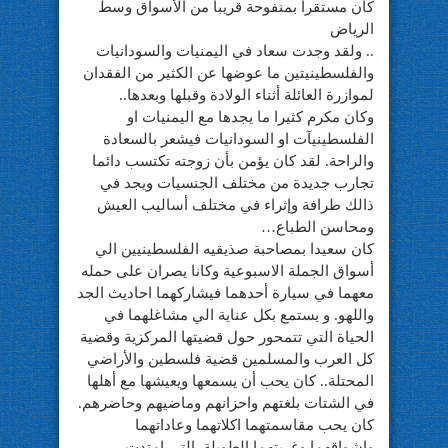
كان مستقرا بمنفوحة قريبا من الأسواق وسط
الرياض
.. ولقد وجدت سعاد في اليمنيات والسودانيات
والفلسطينيتين ما عوضها عن الكثير من الفقدان
لموازرة العائلة أثناء الولادة وقبلها وبعدها..
وكان مكرم كثيرا ما يجدها مع اليمنيات او
الفلسطينيآت او السودانيات فيشعر بالسعادة
والراحة. لقد كان يؤمن بأن زوجته تكتسب دائما
تجارب جديدة من مختلف الجنسيات ويجد في
ذالك طرافة وإثراء في مختلف أساليب العيش
ومحاسن الطباع…
كان سعيدا بمصاحبة صذيقيه الفلسطينيين الي
أسواق الجملة الاسبوعية وكانا يصران على حمله
معهما في سيارة أحدهما فيشاركهما احاديث الجد
واللهو. و يستمع بكل عناية الي مشاغلهما في
الحياة التي تتمحور حول قضيتها المركزية وقضية
كل العرب والمسلمين قضية فلسطين والأراضي
المحتلة.. كان يحب أن يسمعها ويعيشها مع أهلها
في الشتات بلغتهم واحزانهم وماضيهم وحاضرهم.
كان يحب مقاسمتهما اكلاتهما وعاداتهما
واشواقهما وغربتهما الطويلة. التي امتدت