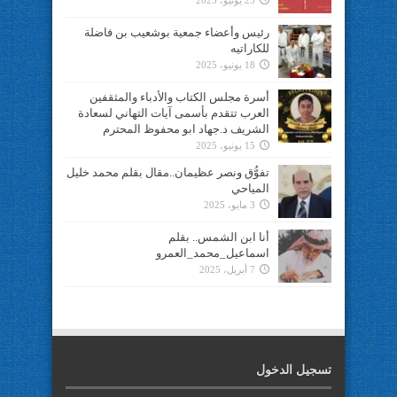
25 يونيو، 2025
رئيس وأعضاء جمعية بوشعيب بن فاضلة
للكاراتيه
18 يونيو، 2025
أسرة مجلس الكتاب والأدباء والمثقفين
العرب تتقدم بأسمى آيات التهاني لسعادة
الشريف د.جهاد ابو محفوظ المحترم
15 يونيو، 2025
تفوُّق ونصر عظيمان..مقال بقلم محمد خليل
المياحي
3 مايو، 2025
أنا ابن الشمس.. بقلم
اسماعيل_محمد_العمرو
7 أبريل، 2025
تسجيل الدخول