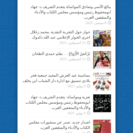
ببالغ الأسى وصادق المواساة يتقدم الشريف د- جهاد
ابومحفوظ رئيس ومؤسس مجلس الكتاب والأدباء
والمثقفين العرب
8 سبتمبر، 2025
حوار حول التجربة النقدية..محمد زغلال
اجرى الحوار الإعلامي عبد الله دكدوك
13 أغسطس، 2025
تَرْخُصُ الأَرْوَاحُ … بقلم حمدي الطحان
13 أغسطس، 2025
بمناسبة عيد العرش المجيد جمعية فخر
بلادي تنسيق مع ادارة دار الشباب ابن يخلف
9 يوليو، 2025
تعزية ومواساة: يتقدم الشريف د- جهاد
ابومحفوظ رئيس ومؤسس مجلس الكتاب
والأدباء والمثقفين العرب
9 يوليو، 2025
اصدار جديد: صدر عن منشورات مجلس
الكتاب والأدباء والمثقفين العرب