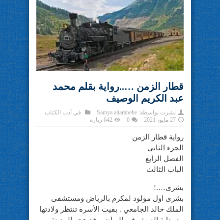
قطار الزمن …..رواية بقلم محمد
عبد الكريم الوصيف
نشرت بواسطة:
Samya altarabehe
في
أدب الكتاب
27 مايو، 2021
0
642 زيارة
رواية قطار الزمن
الجزء الثاني
الفصل الرابع
الباب الثالث
بشرى….!
بشرى اول مولود لمكرم بالرياض ومستشفى
الملك خالد الجامعي . بقيت الأسرة تنتظر ولادتها