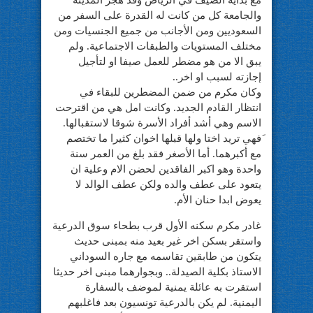
مع بداية الصيف في الرياض وقد هجر المدينة
والجامعة كل من كانت له القدرة على السفر من
السعوديين ومن الأجانب من جميع الجنسيات ومن
مختلف المستويات والطبقات الاجتماعية. ولم
يبق الا من هو مضطر للعمل صيفا او لتأجيل
إجازته لسبب او اخر..
وكان مكرم من ضمن المضطرين للبقاء في
انتظار القادم الجديد. وكانت امل هي من اقترحت
الاسم وهي أشد أفراد الأسرة شوقا لاستقبالها.
َفهي تريد اختا ولها قبلها اخوان كثيرا ما تختصم
مع أكبرهما. أما الأصغر فقد بلغ من العمر سنة
واحدة وهو اكبر الفاقدين لحضن الام وعلية ان
يتعود على عطف والده ولكن عطف الوالد لا
يعوض ابدا حنان الأم.
غادر مكرم سكنه الأول قرب بطحاء سوق الدرعية
واستقر بسكن اخر غير بعيد منه بمبنى حديث
يتكون من طابقين تقاسمه مع جاره السوداني
الاستاذ بكلية الصيدلة.. وبجوارهما مبنى اخر حديثا
استقرت به عائلة يمنية لموضف بالسفارة
اليمنية. لم يكن بالدرعية تونسيون بعد فاغلبهم