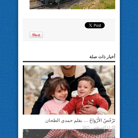
أخبار ذات صلة
تَرْخُصُ الأَرْوَاحُ … بقلم حمدي الطحان
13 أغسطس، 2025