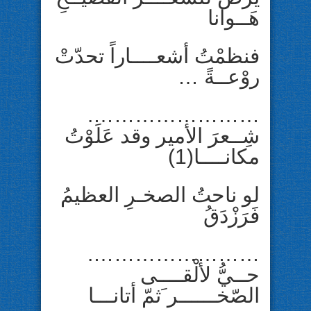
هَــوانا
فنظمْتُ أشعــــاراً تحدّتْ
روْعــةً …
…………………….
شِــعرَ الأمير وقد عَلَوْتُ
مكانــــا(1)
لو ناحتُ الصخـرِ العظيمُ
فَرَزْدَقُ
…………………….
حــيُّ لألْقــــى
الصّخــــــر َثمّ أتانـــا