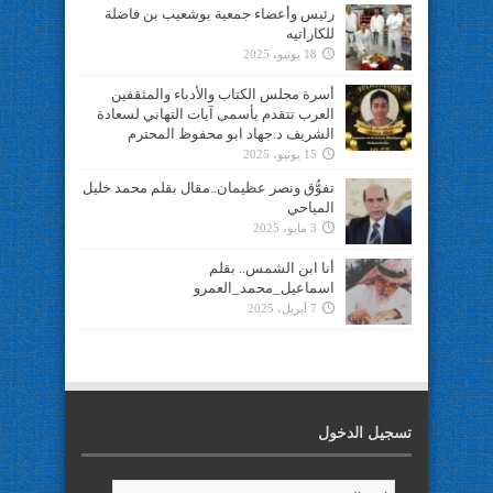
رئيس وأعضاء جمعية بوشعيب بن فاضلة
للكاراتيه
18 يونيو، 2025
أسرة مجلس الكتاب والأدباء والمثقفين
العرب تتقدم بأسمى آيات التهاني لسعادة
الشريف د.جهاد ابو محفوظ المحترم
15 يونيو، 2025
تفوُّق ونصر عظيمان..مقال بقلم محمد خليل
المياحي
3 مايو، 2025
أنا ابن الشمس.. بقلم
اسماعيل_محمد_العمرو
7 أبريل، 2025
تسجيل الدخول