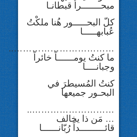
مبحـــــــراُ قبطانـا
كلّ البحـــــور هُنا ملكْتُ
عُبابهـــــا
……………………………..
ما كنتُ يومــــــاً خائراً
وجبانــــا
كنتُ المُسيطرَ في
البحـور جميعها
………………………..
… مَن ذا يخالف
قائـــــــــداً رُبّانــــــا