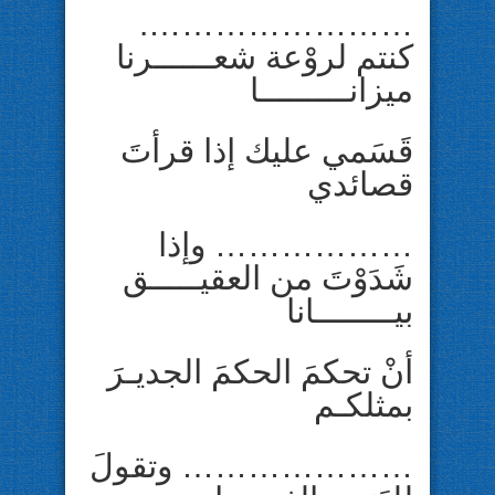
…………………….
كنتم لروْعة شعــــــرنا
ميزانـــــــــا
قَسَمي عليك إذا قرأتَ
قصائدي
……………… وإذا
شَدَوْتَ من العقيـــــق
بيــــــــانا
أنْ تحكمَ الحكمَ الجديـرَ
بمثلكـم
………………… وتقولَ