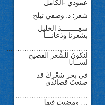
عمودي -الكامل
شعر: د. وصفي تيلخ
سعِــــــــدَ الخليل
بشعرنا ودَعانـــا
……………………………..
لنكونَ للشِّعر الفصيح
لســانا
في بحر شعْرِكَ قد
صنعتُ قصائدي
………………………….
… ومضيت فيها