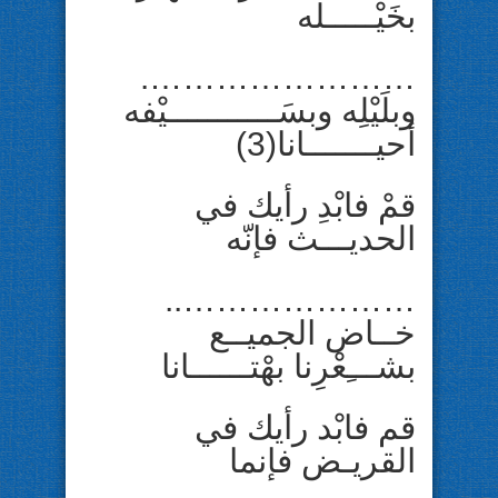
بخَيْـــــله
…………………….
وبلَيْلِه وبسَـــــــــــيْفه
أحيـــــــانا(3)
قمْ فابْدِ رأيك في
الحديـــث فإنّه
…………………..
خــاض الجميــع
بشـــِعْرِنا بهْتــــــانا
قم فابْد رأيك في
القريـض فإنما