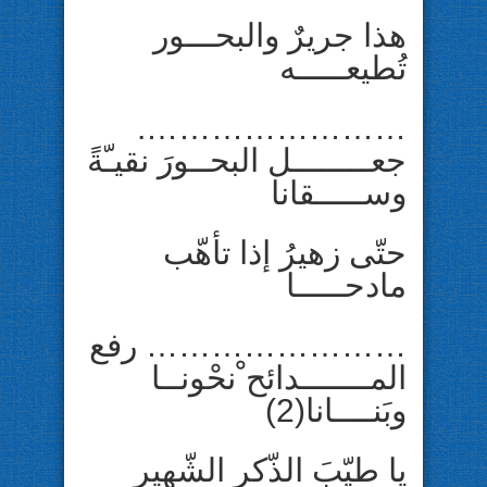
هذا جريرٌ والبحـــور
تُطيعـــــه
…………………….
جعــــــــل البحــورَ نقيـّةً
وســـــقانا
حتّى زهيرُ إذا تأهّب
مادحـــــا
…………………… رفع
المـــــــدائح ْنحْونــا
وبَنــــانا(2)
يا طيّبَ الذّكر الشّهير