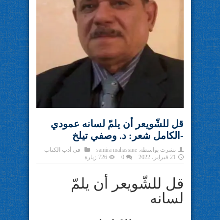
قل للشّويعر أن يلمّ لسانه عمودي
-الكامل شعر: د. وصفي تيلخ
نشرت بواسطة:
samira mahassine
في
أدب الكتاب
21 فبراير، 2022
0
726 زيارة
قل للشّويعر أن يلمّ
لسانه