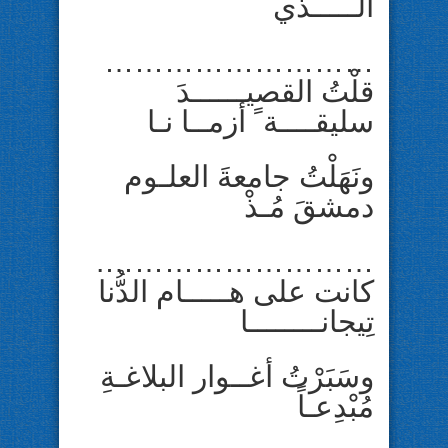
الـــــذي
………………………
قلْتُ القصيــــــدَ
سليقــــة ً أزمــا نـا
ونَهَلْتُ جامعةَ العلـوم
دمشقَ مُـذْ
……………………….
كانت على هـــــام الدُّنا
تِيجانــــــــا
وسَبَرْتُ أغــوار البلاغـةِ
مُبْدِعـاً