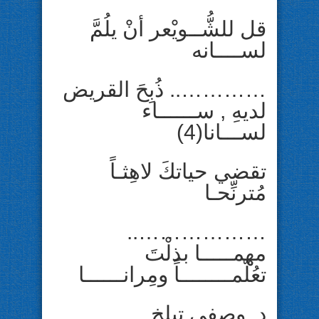
قل للشُّــويْعر أنْ يلُمَّ
لســــانه
………….. ذُبِحَ القريض
لديهِ , ســــــاء
لســـانا(4)
تقضي حياتكَ لاهِثـاً
مُترنِّحـا
………………..
مهمـــــا بذلْتَ
تعُلّمــــــــاً ومِرانــــــا
د. وصفي تيلخ