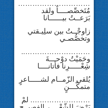
…………………………
مُتَخصِّصــــاً ولقد
بَرَعــتُ بيــــــانا
زاوجْــتُ بين سلِيـقتي
وتخصُّصـي
………………………..
وحَمَيْتُ دوْحـــةَ
شِعْـــــرِنا فأتانــــا
يُلقي الزّمــام لشـــــاعرٍ
متمكّـــنٍ
……………………. لمْ
يَرْضَ للشّعْــــر الفصيــحِ