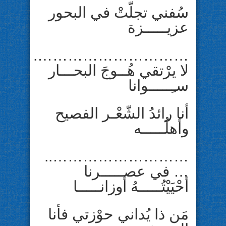
سُفني تجلّتْ في البحور
عزيـــــزة
………………………….
لا يرْتقي هُــوجَ البحـــار
سـِـــــوانا
أنا رائدُ الشّعْـر الفصيح
وأهلُـــــه
………………………..
… في عصـــــرنا
أحْيَيْتُـــــهُ أوزانـــــا
مَن ذا يُداني حوْزتي فأنا