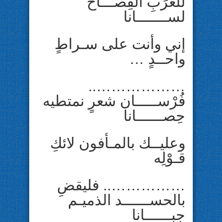
للعَرَبِ الفِصـــاح
لســـــــانا
إني وأنت على سـراطٍ
واحــدٍ …
………………..
فُرْســـــان شعرٍ نمتطيه
حِصــــــانا
وعليــك بالمـأفون لائكِ
قـوْلِه
…………….. فليقضِ
بالحســــــد الذميـم
جبــــــانا