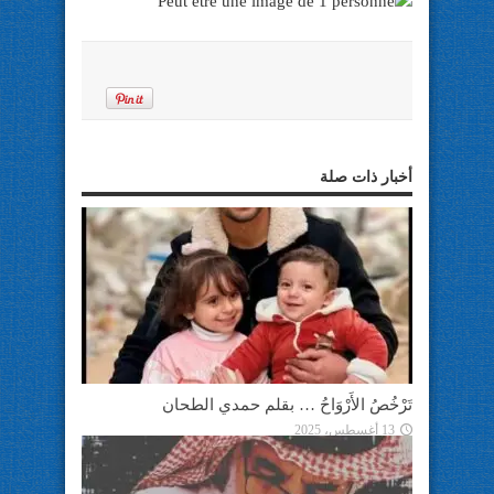
أخبار ذات صلة
تَرْخُصُ الأَرْوَاحُ … بقلم حمدي الطحان
13 أغسطس، 2025