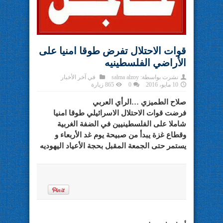
قوات الاحتلال تفرض طوقا امنيا على
الأراضي الفلسطينيه
نشرت بواسطة:
salma alzoy
في
آخر الأخبار
10 مايو، 2016
0
865 زيارة
صلاح الطميزي …الرأي العربي
فرضت قوات الاحتلال الاسرائيلي طوقا امنيا
شاملا على الفلسطينيين في الضفة الغربية
وقطاع غزة يبدأ من صبيحة يوم غد الأربعاء و
يستمر حتى الجمعة المقبل بحجة الأعياد اليهوديه