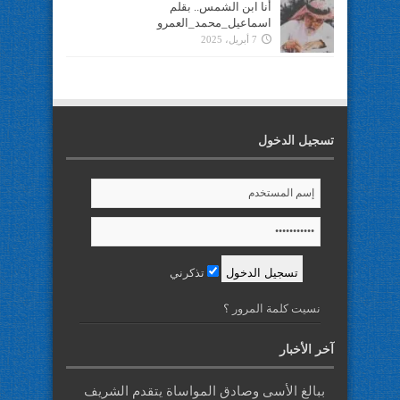
أنا ابن الشمس.. بقلم
اسماعيل_محمد_العمرو
7 أبريل، 2025
تسجيل الدخول
تذكرني
نسيت كلمة المرور ؟
آخر الأخبار
ببالغ الأسى وصادق المواساة يتقدم الشريف