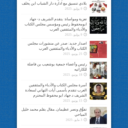
بلادي تنسيق مع ادارة دار الشباب ابن يخلف
9 يوليو، 2025
تعزية ومواساة: يتقدم الشريف د- جهاد
ابومحفوظ رئيس ومؤسس مجلس الكتاب
والأدباء والمثقفين العرب
9 يوليو، 2025
اصدار جديد: صدر عن منشورات مجلس
الكتاب والأدباء والمثقفين العرب
25 يونيو، 2025
رئيس وأعضاء جمعية بوشعيب بن فاضلة
للكاراتيه
18 يونيو، 2025
أسرة مجلس الكتاب والأدباء والمثقفين
العرب تتقدم بأسمى آيات التهاني لسعادة
الشريف د.جهاد ابو محفوظ المحترم
15 يونيو، 2025
تفوُّق ونصر عظيمان..مقال بقلم محمد خليل
المياحي
3 مايو، 2025