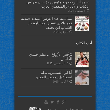
د- جهاد ابومحفوظ رئيس ومؤسس مجلس
الكتاب والأدباء والمثقفين العرب
8 سبتمبر، 2025
بمناسبة عيد العرش المجيد جمعية
فخر بلادي تنسيق مع ادارة دار
الشباب ابن يخلف
9 يوليو، 2025
أدب الكتاب
تَرْخُصُ الأَرْوَاحُ … بقلم حمدي
الطحان
13 أغسطس، 2025
أنا ابن الشمس.. بقلم
اسماعيل_محمد_العمرو
7 أبريل، 2025