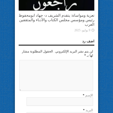
تعزية ومواساة: يتقدم الشريف د- جهاد ابومحفوظ
رئيس ومؤسس مجلس الكتاب والأدباء والمثقفين
العرب
9 يوليو، 2025
اضف رد
لن يتم نشر البريد الإلكتروني . الحقول المطلوبة مشار
لها بـ
*
الإسم
*
البريد
*