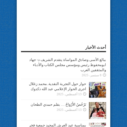
أحدث الأخبار
ببالغ الأسى وصادق المواساة يتقدم الشريف د- جهاد
ابومحفوظ رئيس ومؤسس مجلس الكتاب والأدباء
والمثقفين العرب
8 سبتمبر، 2025
حوار حول التجربة النقدية..محمد زغلال
اجرى الحوار الإعلامي عبد الله دكدوك
13 أغسطس، 2025
تَرْخُصُ الأَرْوَاحُ … بقلم حمدي الطحان
13 أغسطس، 2025
بمناسبة عيد العرش المجيد جمعية فخر