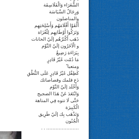
الشُّعَرَاء وَالْفَلَاسِفَة
وَرِجَالٌ السِّيَاسَة
والمناضلون
أَلْقَوْا أَقْلَامَهُم وَأَسْلِحَتِهِم
وَتَرَكُوا أَوْطَانِهِم لِلْغُزَاة
ذَهَب أَكْثَرُهُم إلَيّ الحانات
و الْآخَرُون إلَيّ النَّوْم
بِبَرَاءَة رَضِيعٌ
مَا دُمْت غَيْرُ قَادِرٍ
ومتعبا ً
كَطِفْل غَيْرُ قَادِرٍ عَلَى النُّطْقِ
دَع قلمك وقصاصاتك
وَأَخْلَد إلَيّ النَّوْم
وَابْتَعَدَ عَنْ هَذَا الضجيج
حَتَّى لَا تتوه فِي المتاهة
الْكَبِيرَة
وَتَذْهَب بِك إلَيّ طَرِيق
الْجُنُون
………………… . .