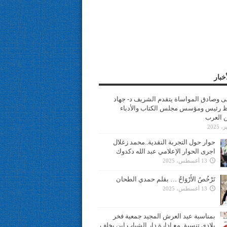
خبار
سى وصادق المواساة يتقدم الشريف د- جهاد
 رئيس ومؤسس مجلس الكتاب والأدباء
ن العرب
حوار حول التجربة النقدية..محمد زغلال
اجرى الحوار الإعلامي عبد الله دكدوك
13 أغسطس، 2025
تَرْخُصُ الأَرْوَاحُ … بقلم حمدي الطحان
13 أغسطس، 2025
بمناسبة عيد العرش المجيد جمعية فخر
بلادي تنسيق مع ادارة دار الشباب ابن يخلف