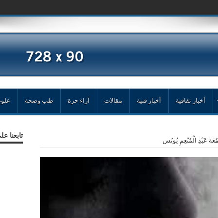
أخبار ثقافية
أخبار فنية
مقالات
آراء حرة
طب وصحة
علوم
تابعنا ع
 عَبْدِ الْمُنْعِمِ يُونُس