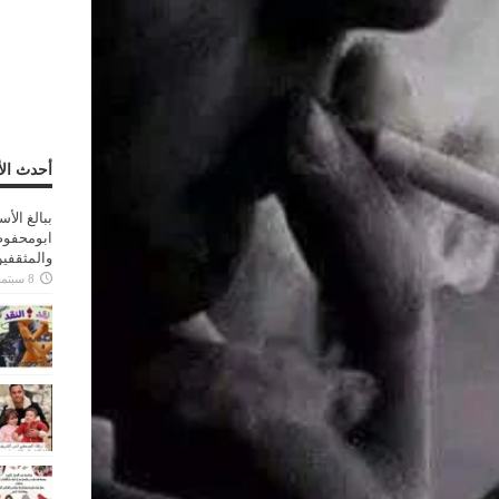
أحدث الأ
ببالغ الأ
ابومحفوظ
والمثقفي
8 سبتمبر، 2025