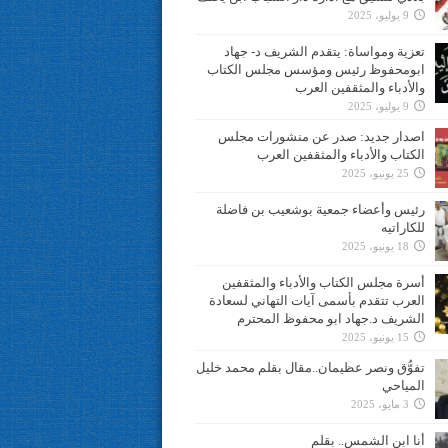
9 يوليو، 2025
تعزية ومواساة: يتقدم الشريف د- جهاد
ابومحفوظ رئيس ومؤسس مجلس الكتاب
والأدباء والمثقفين العرب
9 يوليو، 2025
اصدار جديد: صدر عن منشورات مجلس
الكتاب والأدباء والمثقفين العرب
25 يونيو، 2025
رئيس وأعضاء جمعية بوشعيب بن فاضلة
للكاراتيه
18 يونيو، 2025
أسرة مجلس الكتاب والأدباء والمثقفين
العرب تتقدم بأسمى آيات التهاني لسعادة
الشريف د.جهاد ابو محفوظ المحترم
15 يونيو، 2025
تفوُّق ونصر عظيمان..مقال بقلم محمد خليل
المياحي
3 مايو، 2025
أنا ابن الشمس.. بقلم