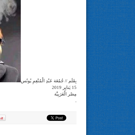
بِقَلَم // جُمُعَة عَبْدِ الْمُنْعِمِ يُونُس
15 يَنايِر 2019
مِصْر الْعَرَبِيَّة
.