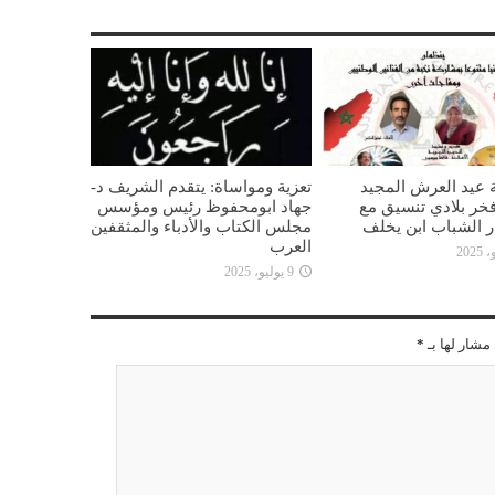
 عيد العرش المجيد
تعزية ومواساة: يتقدم الشريف د-
خر بلادي تنسيق مع
جهاد ابومحفوظ رئيس ومؤسس
ار الشباب ابن يخلف
مجلس الكتاب والأدباء والمثقفين
العرب
9 يوليو، 2025
مشار لها بـ
*