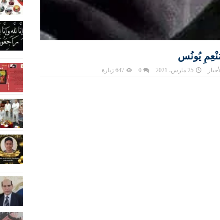
ْعِمِ يُونُس
أخبار
25 مارس، 2021
0
647 زيارة