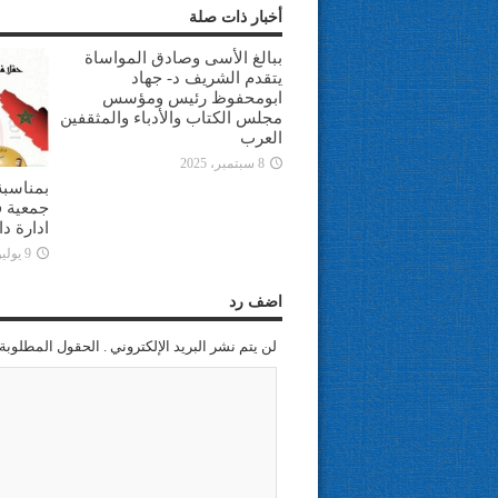
أخبار ذات صلة
ببالغ الأسى وصادق المواساة
يتقدم الشريف د- جهاد
ابومحفوظ رئيس ومؤسس
مجلس الكتاب والأدباء والمثقفين
العرب
8 سبتمبر، 2025
بمناسبة
جمعية ف
ادارة د
9 يوليو، 2025
اضف رد
لن يتم نشر البريد الإلكتروني . الحقول المطلوبة 