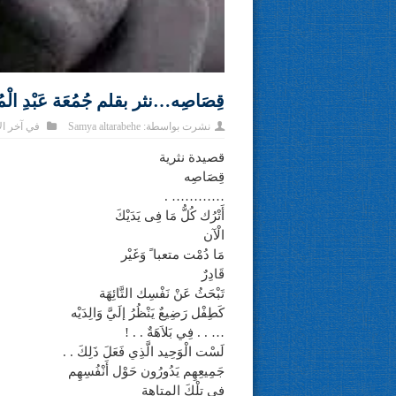
قِصَاصِه…نثر بقلم جُمُعَة عَبْدِ الْمُن
نشرت بواسطة:
Samya altarabehe
في
آخر ال
قصيدة نثرية
قِصَاصِه
………… .
أَتْرُك كُلُّ مَا فِى يَدَيْكَ
الْآن
مَا دُمْت متعبا ً وَغَيْر
قَادِرٌ
تَبْحَثُ عَنْ نَفْسِك التَّائِهَة
كَطِفْل رَضِيعٌ يَنْظُرُ إلَيَّ وَالِدَيْه
… . . فِي بَلاَهَةٌ . . !
لَسْت الْوَحِيد الَّذِي فَعَلَ ذَلِكَ . .
جَمِيعِهِم يَدُورُون حَوْل أَنْفُسِهِم
فِي تِلْكَ المتاهة