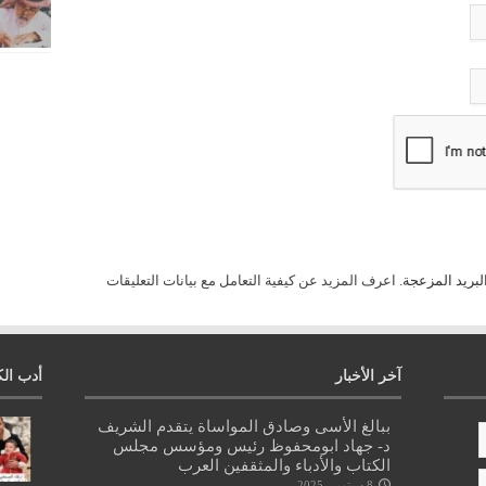
لبريد المزعجة.
اعرف المزيد عن كيفية التعامل مع بيانات التعليقات
آخر الأخبار
أدب الك
ببالغ الأسى وصادق المواساة يتقدم الشريف
د- جهاد ابومحفوظ رئيس ومؤسس مجلس
الكتاب والأدباء والمثقفين العرب
8 سبتمبر، 2025