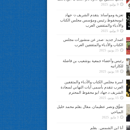
9 يوليو، 2025
تعزية ومواساة: يتقدم الشريف د- جهاد
ابومحفوظ رئيس ومؤسس مجلس الكتاب
والأدباء والمثقفين العرب
9 يوليو، 2025
اصدار جديد: صدر عن منشورات مجلس
الكتاب والأدباء والمثقفين العرب
25 يونيو، 2025
رئيس وأعضاء جمعية بوشعيب بن فاضلة
للكاراتيه
18 يونيو، 2025
أسرة مجلس الكتاب والأدباء والمثقفين
العرب تتقدم بأسمى آيات التهاني لسعادة
الشريف د.جهاد ابو محفوظ المحترم
15 يونيو، 2025
تفوُّق ونصر عظيمان..مقال بقلم محمد خليل
المياحي
3 مايو، 2025
أنا ابن الشمس.. بقلم