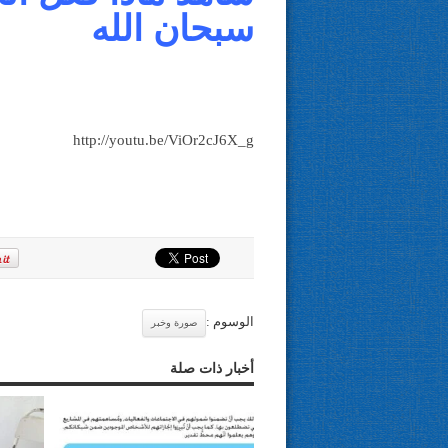
سبحان الله
http://youtu.be/ViOr2cJ6X_g
الوسوم :
صورة وخبر
أخبار ذات صلة