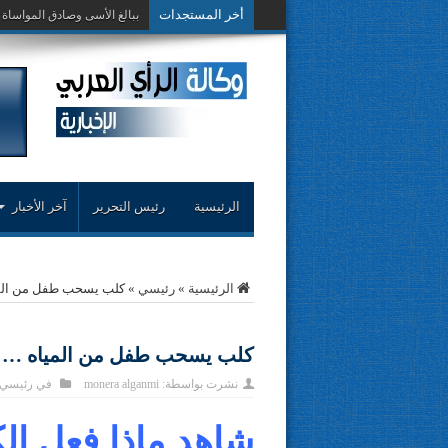
أخر المستجدات
حوار حول التجر
الرئيسية
رئيس التحرير
آخر الأخبار
الرئيسية
»
رئيسي
»
كلب يسحب طفل من المي
كلب يسحب طفل من المياه … س
نشرت بواسطة:
monera alganmi
في
رئيسي
شاهد ماذا فعل ا