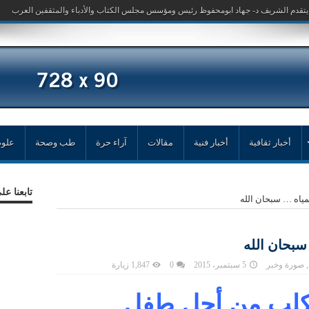
أخبار ثقافية
أخبار فنية
مقالات
آراء حرة
طب وصحة
علوم
تابعنا ع
اه … سبحان الله
بحان الله
,
صورة وخبر
5 سبتمبر، 2015
0
1,847 زيارة
لكلب من أجل طفل …