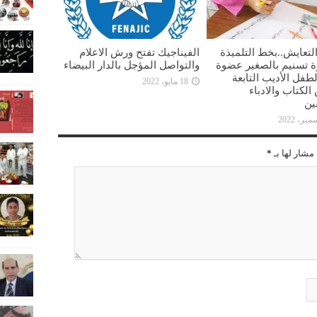
لتعايش..بخط التلميذة
الفيناجيك تفتح ورش الاعلام
ة تسنيم بالصغير عضوة
والتواصل المؤجل بالدار البيضاء
طفل الأديب التابعة
18 مايو، 2022
لكتاب والادباء
ين
مشار لها بـ
*