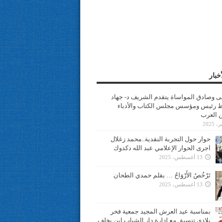
خبار
سى وصادق المواساة يتقدم الشريف د- جهاد
 رئيس ومؤسس مجلس الكتاب والأدباء
ن العرب
حوار حول التجربة النقدية..محمد زغلال
اجرى الحوار الإعلامي عبد الله دكدوك
13 أغسطس، 2025
تَرْخُصُ الأَرْوَاحُ … بقلم حمدي الطحان
13 أغسطس، 2025
بمناسبة عيد العرش المجيد جمعية فخر
بلادي تنسيق مع ادارة دار الشباب ابن يخلف