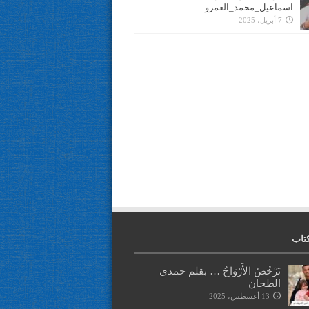
اسماعيل_محمد_العمرو
7 أبريل، 2025
تاب
تَرْخُصُ الأَرْوَاحُ … بقلم حمدي
الطحان
13 أغسطس، 2025