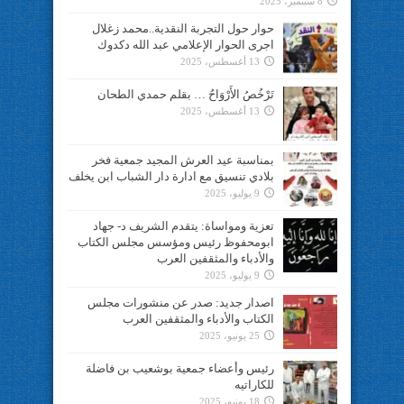
8 سبتمبر، 2025
حوار حول التجربة النقدية..محمد زغلال
اجرى الحوار الإعلامي عبد الله دكدوك
13 أغسطس، 2025
تَرْخُصُ الأَرْوَاحُ … بقلم حمدي الطحان
13 أغسطس، 2025
بمناسبة عيد العرش المجيد جمعية فخر
بلادي تنسيق مع ادارة دار الشباب ابن يخلف
9 يوليو، 2025
تعزية ومواساة: يتقدم الشريف د- جهاد
ابومحفوظ رئيس ومؤسس مجلس الكتاب
والأدباء والمثقفين العرب
9 يوليو، 2025
اصدار جديد: صدر عن منشورات مجلس
الكتاب والأدباء والمثقفين العرب
25 يونيو، 2025
رئيس وأعضاء جمعية بوشعيب بن فاضلة
للكاراتيه
18 يونيو، 2025