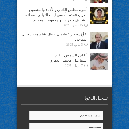
أسرة مجلس الكتاب والأدباء والمثقفين
العرب تتقدم بأسمى آيات التهاني لسعادة
الشريف د.جهاد ابو محفوظ المحترم
15 يونيو، 2025
تفوُّق ونصر عظيمان..مقال بقلم محمد خليل
المياحي
3 مايو، 2025
أنا ابن الشمس.. بقلم
اسماعيل_محمد_العمرو
7 أبريل، 2025
تسجيل الدخول