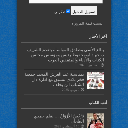
تذكرني
نسيت كلمة المرور ؟
آخر الأخبار
ببالغ الأسى وصادق المواساة يتقدم الشريف
د- جهاد ابومحفوظ رئيس ومؤسس مجلس
الكتاب والأدباء والمثقفين العرب
8 سبتمبر، 2025
بمناسبة عيد العرش المجيد جمعية
فخر بلادي تنسيق مع ادارة دار
الشباب ابن يخلف
9 يوليو، 2025
أدب الكتاب
تَرْخُصُ الأَرْوَاحُ … بقلم حمدي
الطحان
13 أغسطس، 2025