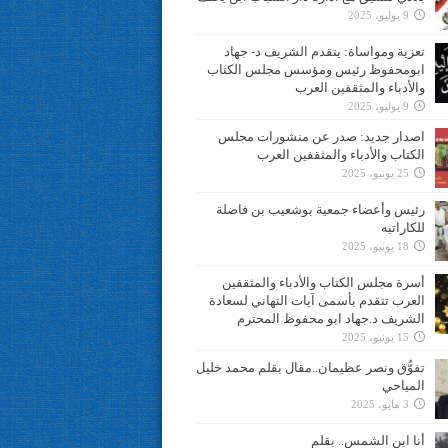
9 يوليو، 2025
تعزية ومواساة: يتقدم الشريف د- جهاد
ابومحفوظ رئيس ومؤسس مجلس الكتاب
والأدباء والمثقفين العرب
9 يوليو، 2025
اصدار جديد: صدر عن منشورات مجلس
الكتاب والأدباء والمثقفين العرب
25 يونيو، 2025
رئيس وأعضاء جمعية بوشعيب بن فاضلة
للكاراتيه
18 يونيو، 2025
أسرة مجلس الكتاب والأدباء والمثقفين
العرب تتقدم بأسمى آيات التهاني لسعادة
الشريف د.جهاد ابو محفوظ المحترم
15 يونيو، 2025
تفوُّق ونصر عظيمان..مقال بقلم محمد خليل
المياحي
3 مايو، 2025
أنا ابن الشمس.. بقلم