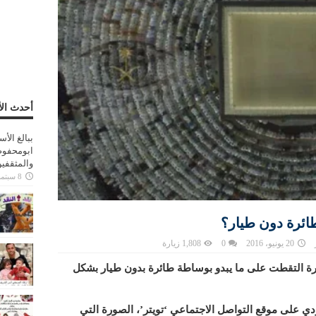
أحدث الأ
ببالغ الأ
ابومحفوظ
والمثقفي
8 سبتمبر، 2025
ئرة دون طيار؟
20 يونيو، 2016
0
1,808 زيارة
ورة التقطت على ما يبدو بوساطة طائرة بدون طيار بشكل
 على موقع التواصل الاجتماعي ‘تويتر’، الصورة التي