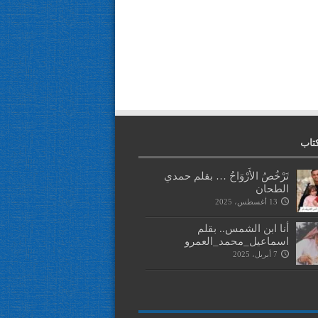
تاب
تَرْخُصُ الأَرْوَاحُ … بقلم حمدي
الطحان
13 أغسطس، 2025
أنا ابن الشمس.. بقلم
اسماعيل_محمد_العمرو
7 أبريل، 2025