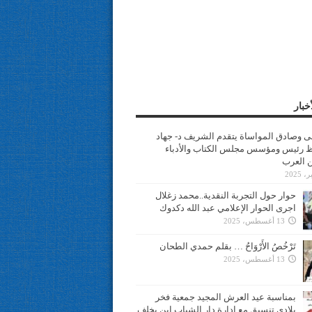
خبار
سى وصادق المواساة يتقدم الشريف د- جهاد
 رئيس ومؤسس مجلس الكتاب والأدباء
ن العرب
حوار حول التجربة النقدية..محمد زغلال
اجرى الحوار الإعلامي عبد الله دكدوك
13 أغسطس، 2025
تَرْخُصُ الأَرْوَاحُ … بقلم حمدي الطحان
13 أغسطس، 2025
بمناسبة عيد العرش المجيد جمعية فخر
بلادي تنسيق مع ادارة دار الشباب ابن يخلف