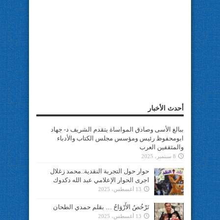
أحدث الأخبار
ببالغ الأسى وصادق المواساة يتقدم الشريف د- جهاد
ابومحفوظ رئيس ومؤسس مجلس الكتاب والأدباء
والمثقفين العرب
8 سبتمبر، 2025
حوار حول التجربة النقدية..محمد زغلال
اجرى الحوار الإعلامي عبد الله دكدوك
13 أغسطس، 2025
تَرْخُصُ الأَرْوَاحُ … بقلم حمدي الطحان
13 أغسطس، 2025