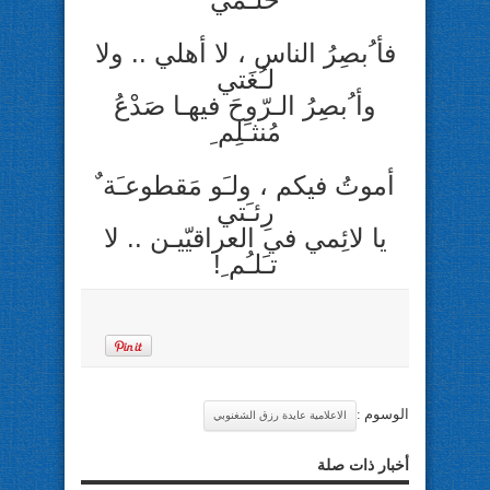
فأ ُبصِرُ الناس ، لا أهلي .. ولا
لـُغَتي
وأ ُبصِرُ الـرّوحَ فيهـا صَدْعُ
مُنثـَلِم ِ
أموتُ فيكم ، ولـَو مَقطوعـَة ٌ
رِئـَتي
يا لائِمي في العراقيّيـن .. لا
تـَلـُم ِ!
الوسوم :
الاعلامية عايدة رزق الشغنوبي
أخبار ذات صلة