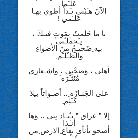
عَلـَماً
الآنَ هـَبْني يـَداً أطوي بهـا
عَلـَمي !
يا ما حَلمتُ بِمَوتٍ فيـكَ ،
يـَحملـُني
بـِه ِضَجيـجٌ مِنَ الأضواءِ
والظـُلـَم ِ
أهلي ، وَصَحْبي ، وأشـعاري
مُنَثـَّرَة ً
على الجَنـازَة ِ.. أصـواتاً بـِلا
كـَلِم ِ
إلا ” عراق ” تـُنـاد يني .. وَها
أنـَذا
أصحو بأنأى بقاع ِالأرض ِمن
حُلـُمي