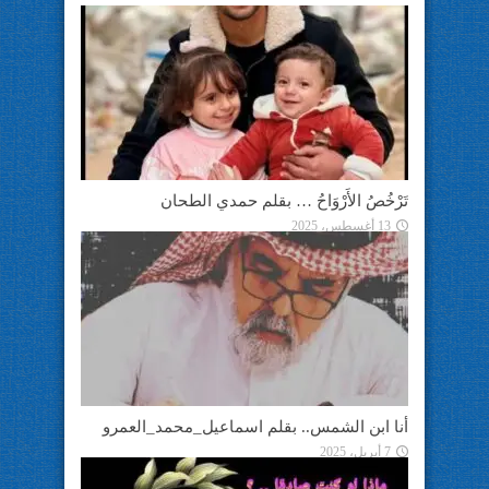
تَرْخُصُ الأَرْوَاحُ … بقلم حمدي الطحان
13 أغسطس، 2025
أنا ابن الشمس.. بقلم اسماعيل_محمد_العمرو
7 أبريل، 2025