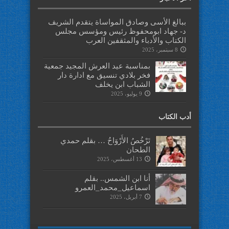
ببالغ الأسى وصادق المواساة يتقدم الشريف
د- جهاد ابومحفوظ رئيس ومؤسس مجلس
الكتاب والأدباء والمثقفين العرب
8 سبتمبر، 2025
بمناسبة عيد العرش المجيد جمعية
فخر بلادي تنسيق مع ادارة دار
الشباب ابن يخلف
9 يوليو، 2025
أدب الكتاب
تَرْخُصُ الأَرْوَاحُ … بقلم حمدي
الطحان
13 أغسطس، 2025
أنا ابن الشمس.. بقلم
اسماعيل_محمد_العمرو
7 أبريل، 2025