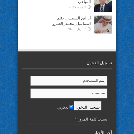
المياحي
3 مايو، 2025
أنا ابن الشمس.. بقلم
اسماعيل_محمد_العمرو
7 أبريل، 2025
تسجيل الدخول
تذكرني
نسيت كلمة المرور ؟
آخر الأخبار