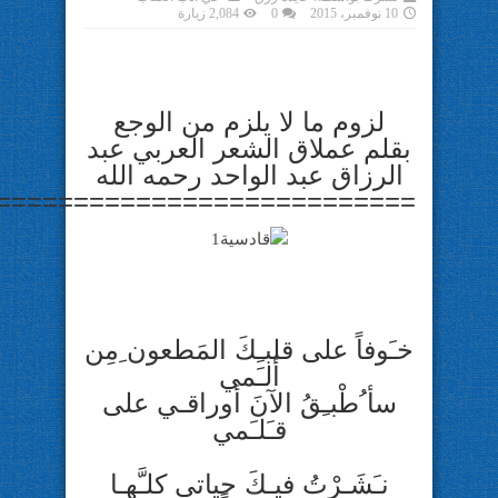
10 نوفمبر، 2015
0
2,084 زيارة
لزوم ما لا يلزم من الوجع
بقلم عملاق الشعر العربي عبد
الرزاق عبد الواحد رحمه الله
===========================
خـَوفاً على قلبـِكَ المَطعون ِمِن
ألـَمي
سأ ُطْبـِقُ الآنَ أوراقـي على
قـَلـَمي
نـَشَـرْتُ فيـكَ حياتي كلـَّهـا