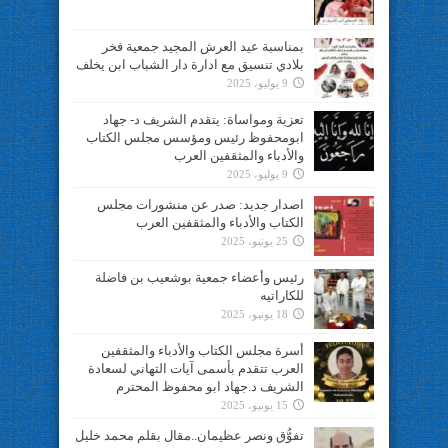
بمناسبة عيد العرش المجيد جمعية فخر
بلادي تنسيق مع ادارة دار الشباب ابن يخلف
9 يوليو، 2025
تعزية ومواساة: يتقدم الشريف د- جهاد
ابومحفوظ رئيس ومؤسس مجلس الكتاب
والأدباء والمثقفين العرب
9 يوليو، 2025
اصدار جديد: صدر عن منشورات مجلس
الكتاب والأدباء والمثقفين العرب
25 يونيو، 2025
رئيس وأعضاء جمعية بوشعيب بن فاضلة
للكاراتيه
18 يونيو، 2025
أسرة مجلس الكتاب والأدباء والمثقفين
العرب تتقدم بأسمى آيات التهاني لسعادة
الشريف د.جهاد ابو محفوظ المحترم
15 يونيو، 2025
تفوُّق ونصر عظيمان..مقال بقلم محمد خليل