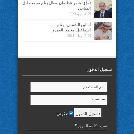
تفوُّق ونصر عظيمان..مقال بقلم محمد خليل
المياحي
3 مايو، 2025
أنا ابن الشمس.. بقلم
اسماعيل_محمد_العمرو
7 أبريل، 2025
تسجيل الدخول
تذكرني
نسيت كلمة المرور ؟