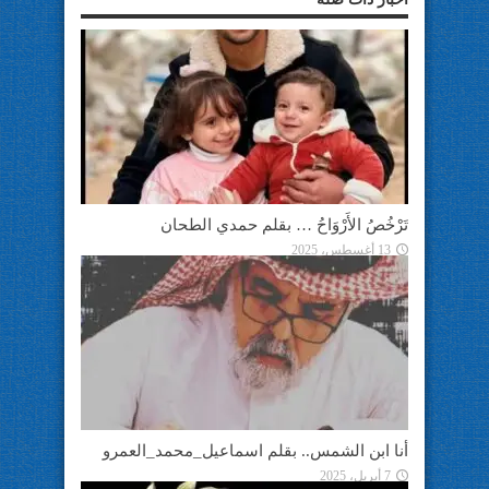
تَرْخُصُ الأَرْوَاحُ … بقلم حمدي الطحان
13 أغسطس، 2025
أنا ابن الشمس.. بقلم اسماعيل_محمد_العمرو
7 أبريل، 2025