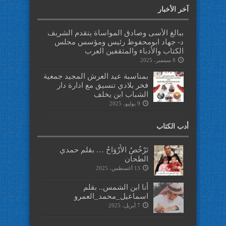
آخر الأخبار
ببالغ الأسى وصادق المواساة يتقدم الشريف
د- جهاد ابومحفوظ رئيس ومؤسس مجلس
الكتاب والأدباء والمثقفين العرب
8 سبتمبر، 2025
بمناسبة عيد العرش المجيد جمعية
فخر بلادي تنسيق مع ادارة دار
الشباب ابن يخلف
9 يوليو، 2025
أدب الكتاب
تَرْخُصُ الأَرْوَاحُ … بقلم حمدي
الطحان
13 أغسطس، 2025
أنا ابن الشمس.. بقلم
اسماعيل_محمد_العمرو
7 أبريل، 2025