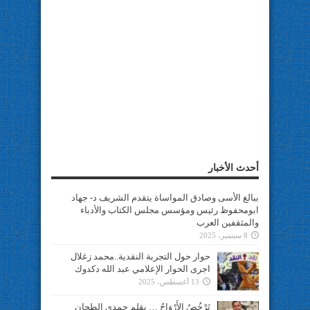
أحدث الأخبار
ببالغ الأسى وصادق المواساة يتقدم الشريف د- جهاد
ابومحفوظ رئيس ومؤسس مجلس الكتاب والأدباء
والمثقفين العرب
8 سبتمبر، 2025
حوار حول التجربة النقدية..محمد زغلال
اجرى الحوار الإعلامي عبد الله دكدوك
13 أغسطس، 2025
تَرْخُصُ الأَرْوَاحُ … بقلم حمدي الطحان