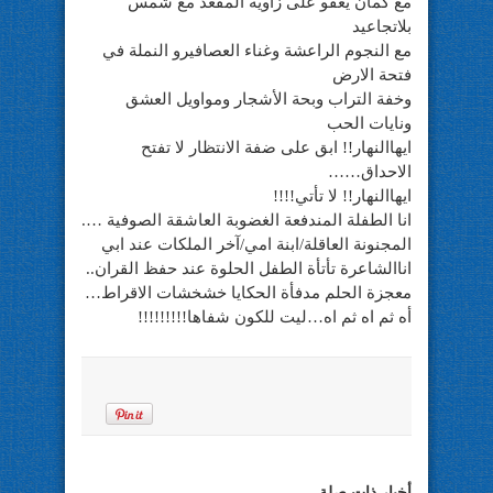
مع كمان يعفو على زاوية المقعد مع شمس
بلاتجاعيد
مع النجوم الراعشة وغناء العصافيرو النملة في
فتحة الارض
وخفة التراب وبحة الأشجار ومواويل العشق
ونايات الحب
ايهاالنهار!! ابق على ضفة الانتظار لا تفتح
الاحداق……
ايهاالنهار!! لا تأتي!!!!
انا الطفلة المندفعة الغضوبة العاشقة الصوفية ….
المجنونة العاقلة/ابنة امي/آخر الملكات عند ابي
اناالشاعرة تأتأة الطفل الحلوة عند حفظ القران..
معجزة الحلم مدفأة الحكايا خشخشات الاقراط…
أه ثم اه ثم اه…ليت للكون شفاها!!!!!!!!!
أخبار ذات صلة