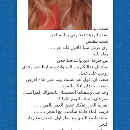
لست نبيا
اتفقد الهدهد فيخبرني بما لم اخبَر
لست بلقيس
ارى عرش سبأ فأقول كأنه هو….
معاذ الله
بين طرفة عين واغماضة جفن
سأحمل هذاالكم من السنوات وصباياالشعر وحدي
روحي على عجل
صعب ان اقول لقد عشتُ يوما على هذه الارض
وصعب جدا ان أفكر بالموت……
وجه امي وشفتاها العسليتان بالسواك المراكشي
تصرخان..الملك اليوم للله!!!!
انفرط الخرز تفكك عقيق العمر ياامي……
كزيت الماء هادئة سأتمدد مع الفجر………
سأتنقط مع الندى مع مطر اول الصيف مع رذاذ
البحر