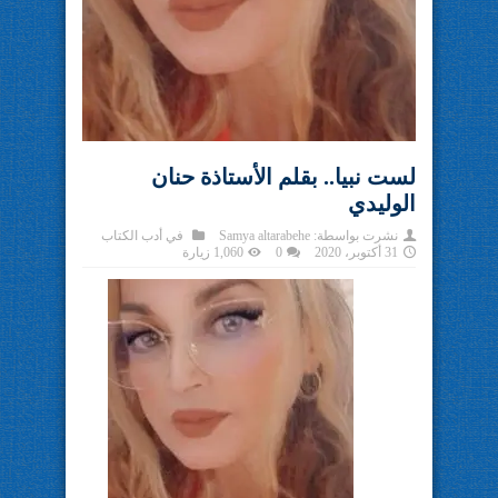
لست نبيا.. بقلم الأستاذة حنان
الوليدي
نشرت بواسطة:
Samya altarabehe
في
أدب الكتاب
31 أكتوبر، 2020
0
1,060 زيارة