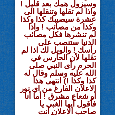
وسيزول همك بعد قليل !
واذا لم تقلها وتنقلها الى
عشرة سيصيبك كذا وكذا
وكذا من مصائب ! واذا
لم تنشرها فكل مصائب
الدنيا ستنصب على
رأسك ! والويل لك اذا لم
تقلها لأن الحارس في
الحرم رأى النبي صلى
الله عليه وسلم وقال له
كذا وكذا !) انتهى هذا
الاعلان الفارغ من اي نور
أو شعاع مشرق ! أما أنا
فأقول أيها الغبي يا
صاحب الاعلان أنت