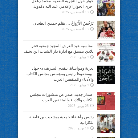
حوار حول التجربة النقدية..محمد زغلال
اجرى الحوار الإعلامي عبد الله دكدوك
13 أغسطس، 2025
تَرْخُصُ الأَرْوَاحُ … بقلم حمدي الطحان
13 أغسطس، 2025
بمناسبة عيد العرش المجيد جمعية فخر
بلادي تنسيق مع ادارة دار الشباب ابن يخلف
9 يوليو، 2025
تعزية ومواساة: يتقدم الشريف د- جهاد
ابومحفوظ رئيس ومؤسس مجلس الكتاب
والأدباء والمثقفين العرب
9 يوليو، 2025
اصدار جديد: صدر عن منشورات مجلس
الكتاب والأدباء والمثقفين العرب
25 يونيو، 2025
رئيس وأعضاء جمعية بوشعيب بن فاضلة
للكاراتيه
18 يونيو، 2025