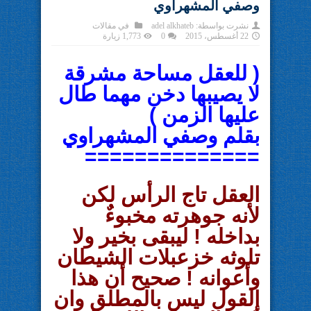
وصفي المشهراوي
نشرت بواسطة:
adel alkhateb
في
مقالات
22 أغسطس، 2015
0
1,773 زيارة
( للعقل مساحة مشرقة
لا يصيبها دخن مهما طال
عليها الزمن )
بقلم وصفي المشهراوي
==============
العقل تاج الرأس لكن
لأنه جوهرته مخبوءٌ
بداخله ! ليبقى بخير ولا
تلوثه خزعبلات الشيطان
وأعوانه ! صحيح أن هذا
القول ليس بالمطلق وان