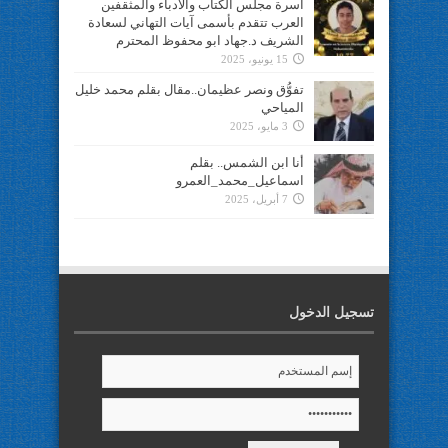
أسرة مجلس الكتاب والأدباء والمثقفين
العرب تتقدم بأسمى آيات التهاني لسعادة
الشريف د.جهاد ابو محفوظ المحترم
15 يونيو، 2025
تفوُّق ونصر عظيمان..مقال بقلم محمد خليل
المياحي
3 مايو، 2025
أنا ابن الشمس.. بقلم
اسماعيل_محمد_العمرو
7 أبريل، 2025
تسجيل الدخول