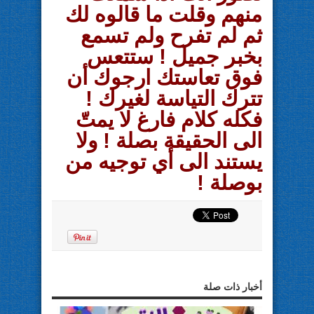
منهم وقلت ما قالوه لك
ثم لم تفرح ولم تسمع
بخبر جميل ! ستتعس
فوق تعاستك ارجوك أن
تترك التياسة لغيرك !
فكله كلام فارغ لا يمتّ
الى الحقيقة بصلة ! ولا
يستند الى أي توجيه من
بوصلة !
أخبار ذات صلة