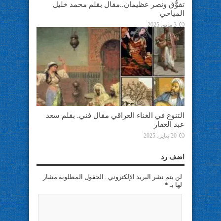
تفوُّق ونصر عظيمان..مقال بقلم محمد خليل
المياحي
3 مايو، 2025
التنوع في الغناء العراقي مقال فني. بقلم سعد
عبد الغفار
20 يناير، 2025
اضف رد
لن يتم نشر البريد الإلكتروني . الحقول المطلوبة مشار
لها بـ
*