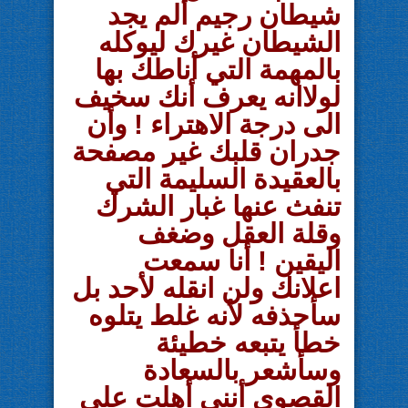
شيطان رجيم ألم يجد
الشيطان غيرك ليوكله
بالمهمة التي أناطك بها
لولاانه يعرف أنك سخيف
الى درجة الاهتراء ! وأن
جدران قلبك غير مصفحة
بالعقيدة السليمة التي
تنفث عنها غبار الشرك
وقلة العقل وضغف
اليقين ! أنا سمعت
اعلانك ولن انقله لأحد بل
سأحذفه لأنه غلط يتلوه
خطأ يتبعه خطيئة
وسأشعر بالسعادة
القصوى أنني أهلت على