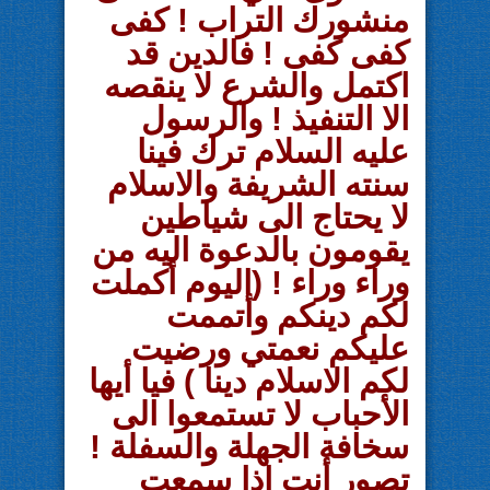
منشورك التراب ! كفى
كفى كفى ! فالدين قد
اكتمل والشرع لا ينقصه
الا التنفيذ ! والرسول
عليه السلام ترك فينا
سنته الشريفة والاسلام
لا يحتاج الى شياطين
يقومون بالدعوة اليه من
وراء وراء ! (اليوم أكملت
لكم دينكم وأتممت
عليكم نعمتي ورضيت
لكم الاسلام دينا ) فيا أيها
الأحباب لا تستمعوا الى
سخافة الجهلة والسفلة !
تصور أنت اذا سمعت