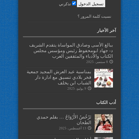
تذكرني
نسيت كلمة المرور ؟
آخر الأخبار
ببالغ الأسى وصادق المواساة يتقدم الشريف
د- جهاد ابومحفوظ رئيس ومؤسس مجلس
الكتاب والأدباء والمثقفين العرب
8 سبتمبر، 2025
بمناسبة عيد العرش المجيد جمعية
فخر بلادي تنسيق مع ادارة دار
الشباب ابن يخلف
9 يوليو، 2025
أدب الكتاب
تَرْخُصُ الأَرْوَاحُ … بقلم حمدي
الطحان
13 أغسطس، 2025