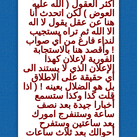
أكثر العقول ( الله عليه
العوض ) لكن اتحدث أنا
هنا عن عقل يقول لا اله
الا الله ثم تراه يستجيب
لنداء فارغ من أي صواب
! وأقصد هنا بالاستجابة
الفورية لإعلان كهذا
الإعلان الذي لا يستند الى
أي حقيقة على الاطلاق
بل هو الضلال بعينه ! ( اذا
قلت كذا وكذا ستسمع
أخبارا
جيدة بعد نصف
ساعة وستنفرج امورك
بعد ساعتين وستفرح
أحوالك بعد ثلاث ساعات