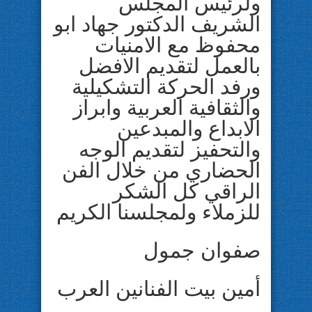
ولرئيس المجلس
الشريف الدكتور جهاد ابو
محفوظ مع الامنيات
بالعمل لتقديم الافضل
ورفد الحركة التشكيلية
والثقافية العربية وابراز
الابداع والمبدعين
والتحفيز لتقديم الوجه
الحضاري من خلال الفن
الراقي كل الشكر
للزملاء ولمجلسنا الكريم
صفوان جمول
أمين بيت الفنانين العرب