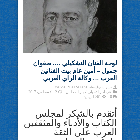
لوحة الفنان التشكيلي …. صفوان
جمول – أمين عام بيت الفنانين
العرب ….وكالة الراي العربي
نشرت بواسطة:
YASMEN ALSHAM
في
آخر الأخبار
,
أخبار المجلس
12 أغسطس، 2017
0
1,861 زيارة
أتقدم بالشكر لمجلس
الكتاب والأدباء والمثقفين
العرب على الثقة