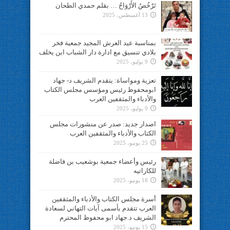
تَرْخُصُ الأَرْوَاحُ … بقلم حمدي الطحان
13 أغسطس، 2025
بمناسبة عيد العرش المجيد جمعية فخر
بلادي تنسيق مع ادارة دار الشباب ابن يخلف
9 يوليو، 2025
تعزية ومواساة: يتقدم الشريف د- جهاد
ابومحفوظ رئيس ومؤسس مجلس الكتاب
والأدباء والمثقفين العرب
9 يوليو، 2025
اصدار جديد: صدر عن منشورات مجلس
الكتاب والأدباء والمثقفين العرب
25 يونيو، 2025
رئيس وأعضاء جمعية بوشعيب بن فاضلة
للكاراتيه
18 يونيو، 2025
أسرة مجلس الكتاب والأدباء والمثقفين
العرب تتقدم بأسمى آيات التهاني لسعادة
الشريف د.جهاد ابو محفوظ المحترم
15 يونيو، 2025