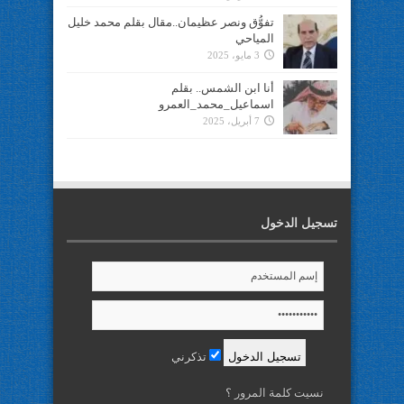
تفوُّق ونصر عظيمان..مقال بقلم محمد خليل
المياحي
3 مايو، 2025
أنا ابن الشمس.. بقلم
اسماعيل_محمد_العمرو
7 أبريل، 2025
تسجيل الدخول
تذكرني
نسيت كلمة المرور ؟