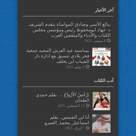
آخر الأخبار
ببالغ الأسى وصادق المواساة يتقدم الشريف
د- جهاد ابومحفوظ رئيس ومؤسس مجلس
الكتاب والأدباء والمثقفين العرب
8 سبتمبر، 2025
بمناسبة عيد العرش المجيد جمعية
فخر بلادي تنسيق مع ادارة دار
الشباب ابن يخلف
9 يوليو، 2025
أدب الكتاب
تَرْخُصُ الأَرْوَاحُ … بقلم حمدي
الطحان
13 أغسطس، 2025
أنا ابن الشمس.. بقلم
اسماعيل_محمد_العمرو
7 أبريل، 2025