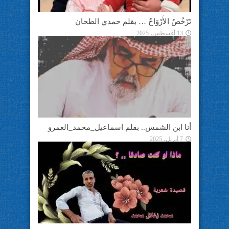
تَرْخُصُ الأَرْوَاحُ … بقلم حمدي الطحان
13 أغسطس، 2025
أنا ابن الشمس.. بقلم اسماعيل_محمد_العمرو
7 أبريل، 2025