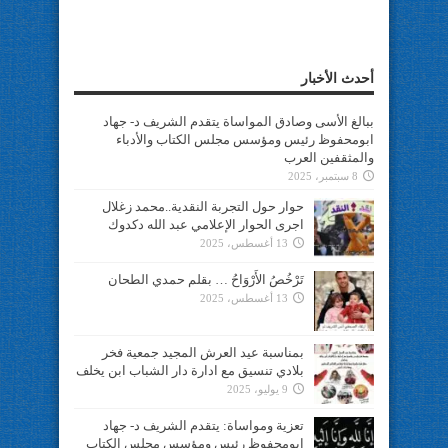
أحدث الأخبار
ببالغ الأسى وصادق المواساة يتقدم الشريف د- جهاد
ابومحفوظ رئيس ومؤسس مجلس الكتاب والأدباء
والمثقفين العرب
8 سبتمبر، 2025
حوار حول التجربة النقدية..محمد زغلال
اجرى الحوار الإعلامي عبد الله دكدوك
13 أغسطس، 2025
تَرْخُصُ الأَرْوَاحُ … بقلم حمدي الطحان
13 أغسطس، 2025
بمناسبة عيد العرش المجيد جمعية فخر
بلادي تنسيق مع ادارة دار الشباب ابن يخلف
9 يوليو، 2025
تعزية ومواساة: يتقدم الشريف د- جهاد
ابومحفوظ رئيس ومؤسس مجلس الكتاب