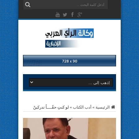
الرئيسية
»
أدب الكتاب
»
لو كنتِِ حقّــــاً تدركينْ