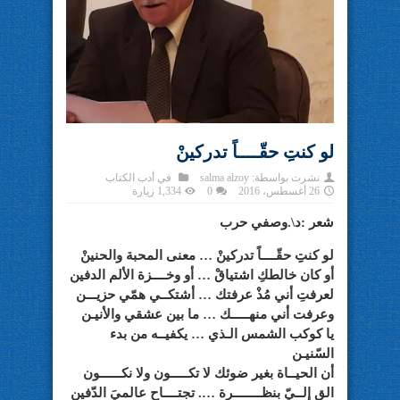
لو كنتِِ حقّــــاً تدركينْ
نشرت بواسطة:
salma alzoy
في
أدب الكتاب
26 أغسطس، 2016
0
1,334 زيارة
شعر :د\.وصفي حرب
لو كنتِِ حقّــــاً تدركينْ … معنى المحبة والحنينْ
أو كان خالطكِ اشتياقْ … أو وخــــزة الألم الدفين
لعرفتِ أني مُذْ عرفتك … أشتكــي همّي حزيـــن
وعرفت أني منهـــــك … ما بين عشقي والأنيـن
يا كوكب الشمس الـذي … يكفيــه من بدء
السّنيـن
أن الحيــاة بغير ضوئك لا تكـــــون ولا نكــــــون
القِ إلــيّ بنظــــــــرة …. تجتــــاح عالميَ الدّفين