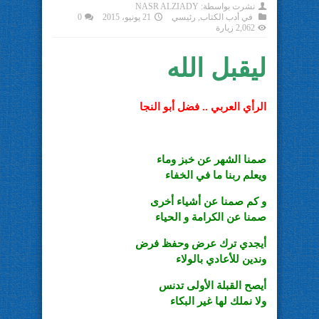
نشرت بواسطة:
NASR ALZIADY
في
أدب الكتاب
,
رئيسي
21 يونيو، 2015
0
2,062 زيارة
ليقبل الله
الرأي العربي .. فضل أبو النجا
صمنا الشهر عن خبز وماء
ويعلم ربنا ما في الخفاء
و كم صمنا عن أشياء أخرى
صمنا عن الكرامة و الحياء
أيجدي ترك عرض وحفظ فرض
وندين للأعادي بالولاء
أيصح القبلة الأولى تدنس
ولا نملك لها غير البكاء