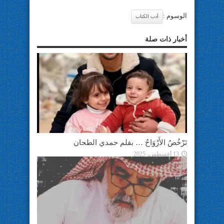
الوسوم :
أدب الكتاب
أخبار ذات صلة
تَرْخُصُ الأَرْوَاحُ … بقلم حمدي الطحان
13 أغسطس، 2025