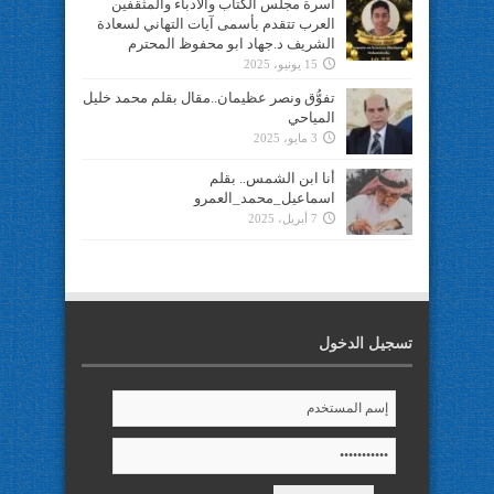
أسرة مجلس الكتاب والأدباء والمثقفين
العرب تتقدم بأسمى آيات التهاني لسعادة
الشريف د.جهاد ابو محفوظ المحترم
15 يونيو، 2025
تفوُّق ونصر عظيمان..مقال بقلم محمد خليل
المياحي
3 مايو، 2025
أنا ابن الشمس.. بقلم
اسماعيل_محمد_العمرو
7 أبريل، 2025
تسجيل الدخول