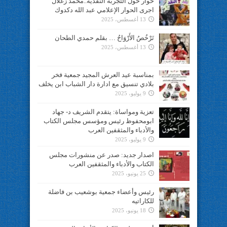
حوار حول التجربة النقدية..محمد زغلال
اجرى الحوار الإعلامي عبد الله دكدوك
13 أغسطس، 2025
تَرْخُصُ الأَرْوَاحُ … بقلم حمدي الطحان
13 أغسطس، 2025
بمناسبة عيد العرش المجيد جمعية فخر
بلادي تنسيق مع ادارة دار الشباب ابن يخلف
9 يوليو، 2025
تعزية ومواساة: يتقدم الشريف د- جهاد
ابومحفوظ رئيس ومؤسس مجلس الكتاب
والأدباء والمثقفين العرب
9 يوليو، 2025
اصدار جديد: صدر عن منشورات مجلس
الكتاب والأدباء والمثقفين العرب
25 يونيو، 2025
رئيس وأعضاء جمعية بوشعيب بن فاضلة
للكاراتيه
18 يونيو، 2025