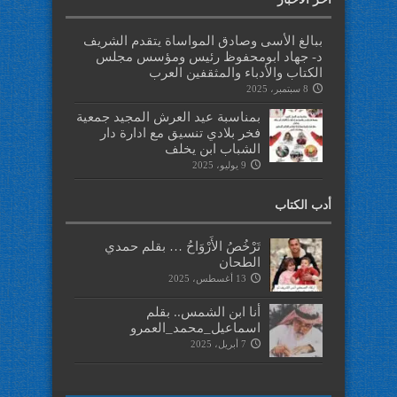
ببالغ الأسى وصادق المواساة يتقدم الشريف
د- جهاد ابومحفوظ رئيس ومؤسس مجلس
الكتاب والأدباء والمثقفين العرب
8 سبتمبر، 2025
بمناسبة عيد العرش المجيد جمعية
فخر بلادي تنسيق مع ادارة دار
الشباب ابن يخلف
9 يوليو، 2025
أدب الكتاب
تَرْخُصُ الأَرْوَاحُ … بقلم حمدي
الطحان
13 أغسطس، 2025
أنا ابن الشمس.. بقلم
اسماعيل_محمد_العمرو
7 أبريل، 2025