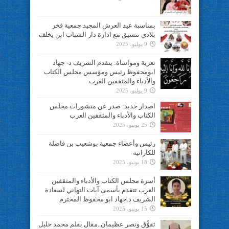
بمناسبة عيد العرش المجيد جمعية فخر
بلادي تنسيق مع ادارة دار الشباب ابن يخلف
9 يوليو، 2025
تعزية ومواساة: يتقدم الشريف د- جهاد
ابومحفوظ رئيس ومؤسس مجلس الكتاب
والأدباء والمثقفين العرب
9 يوليو، 2025
اصدار جديد: صدر عن منشورات مجلس
الكتاب والأدباء والمثقفين العرب
25 يونيو، 2025
رئيس وأعضاء جمعية بوشعيب بن فاضلة
للكاراتيه
18 يونيو، 2025
أسرة مجلس الكتاب والأدباء والمثقفين
العرب تتقدم بأسمى آيات التهاني لسعادة
الشريف د.جهاد ابو محفوظ المحترم
15 يونيو، 2025
تفوُّق ونصر عظيمان..مقال بقلم محمد خليل