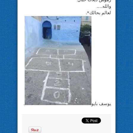
والله….
لعالم بحالك*.
يوسف بايو
.