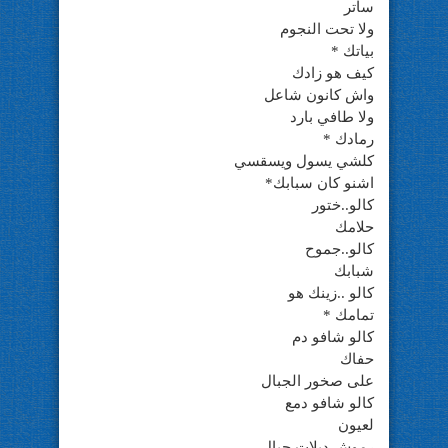
ساتر
ولا تحت النجوم
بياتك *
كيف هو زادك
واش كانون شاعل
ولا طافي بارد
رمادك *
كلشي يسول ويسقسي
اشنو كان سبابك*
كالو..ختور
حلامك
كالو..جموح
شبابك
كالو ..زينك هو
تمامك *
كالو شافو دم
حفاك
على صخور الجبال
كالو شافو دمع
لعيون
رموش دبلات حبال