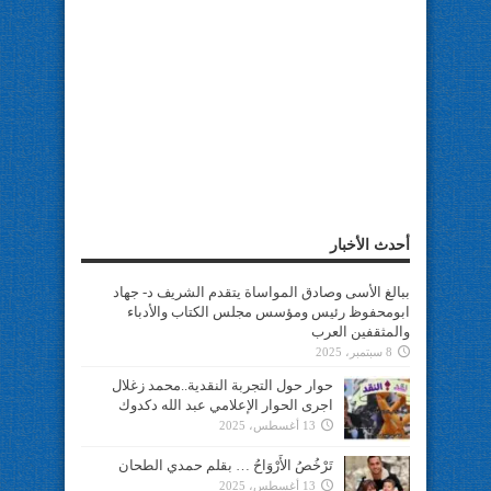
أحدث الأخبار
ببالغ الأسى وصادق المواساة يتقدم الشريف د- جهاد
ابومحفوظ رئيس ومؤسس مجلس الكتاب والأدباء
والمثقفين العرب
8 سبتمبر، 2025
حوار حول التجربة النقدية..محمد زغلال
اجرى الحوار الإعلامي عبد الله دكدوك
13 أغسطس، 2025
تَرْخُصُ الأَرْوَاحُ … بقلم حمدي الطحان
13 أغسطس، 2025