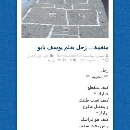
متغيبة… زجل بقلم يوسف بايو
نشرت بواسطة:
Samya altarabehe
في
آخر الأخبار
22 سبتمبر، 2021
0
796 زيارة
زجل..
** متغيبة **
كيف..يتقطع
خبارك *
كيف تغيب طلتك
و يتعطل طلوع
نهارك*
كيف هو فراشك
واش تحت سقف