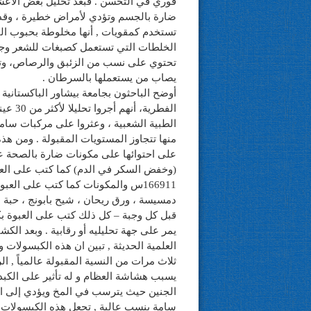
فوري في التحسن . فبعد تحليل بعض الأعشا
ضارة بالجسم وتؤدي لأمراض خطيرة ، وقد تُ
تستخدم كمقويات , أنها مخلوطة بحبوب ال
الخلطات التي تستعمل كصبغات للشعر وجد أن
تحتوي على نسب من الزئبق والرصاص، وتسب
يصاب من يستعملها بالسرطان .
أوضح الباحثون بجامعة بيشاور الباكستانية
الفطري
منها تتجاوز المستويات المقبولة . ومن هذه 
على احتوائها على مكونات ضارة بالصحة 
166911س والمكونات كما كتب على الع
دمسيسة ، ورق ريحان ، شيح بابونج ، حبة 
قبل كل وجبة – كل ذلك كتب على العبوة بك
يمر على جهة تحليليه أو رقابية . وبعد الك
ثلاث مرات من النسية المقبولة عالمياً ,
يسبب هشاشة العظام و له تأثير على الكبد 
الجنين حيث يترسب في المخ ويؤدي إلى الإ
سامة بنسب عالية , تجعل هذه الكبسولات 