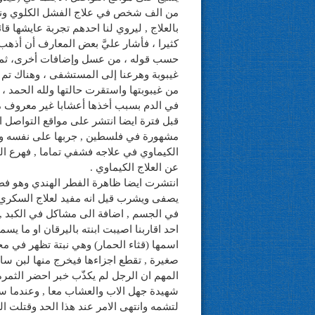
بالعلاج , ليروي لنا احدهم تجربة عايشها 
كثيرا ، فأشار عليَّ بعض المعارف أن أ
غيبوبة وهرعنا إلى المستشفى ، وهناك تم إن
من غيبوبتها واستقرت حالتها ولله الحمد ، و
في الدم بسبب أخذها أعشابا غير معروف مح
قبل فترة ايضا انتشر على مواقع التواصل 
مشهورة في فلسطين , جربها على نفسه وك
الكيماوي في علاجه فشفي تماما , فهرع النا
عن العلاج الكيماوي .
يصفى ويشرب قيل انه مفيد لعلاج السكري لي
في الجسم , اضافة الى مشاكل في الكبد 
احد اقاربنا اصيبت ابنته باليرقان او ما ي
اسمها (قثاء الحمار) وهي نبتة تظهر في م
صغيرة , تقطع اجزاءها فيخرج منها لبن سام
المهم ان الرجل لم يكذّب خبر احضر الثمرة
شهيدة جهل الاب والعشاب معا , وعندما سئل
لتشمه وانتهى الامر عند هذا الحد وقتلت ال