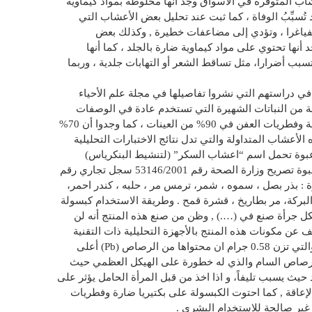
ب المتوفرة في الأسواق وجد أنها مخلوطة بمواد كيماوية
سبِّبُ الوفاة ، كما ثبت عند تحليل بعض الأعشاب التي
فياغرا ، وتؤدي إلى مضاعفات خطيرة , وكذلك بعض
ها تحتوي على مواد كيماوية ضارة بالجلد ، كما أنها
ب أضرارا، مثل تساقط الشعر أو التهابات جلدية ، وربما
 في دراستهم التي نشروا تفاصيلها في مجلة علم الأحياء
ة، أنهم أجروا تحليلا لأكثر من 30 عينة من النباتات الشهيرة التي تستخدم عادة في الوصفات
الطبية الشعبية ، وعثروا على مركبات سامة وفطريات العفن في 90% من العينات ، كما وجدوا أن 70%
الأعشاب المتداولة والتي تدل نتائج الاختبارات التحليلية
عبوة تحمل اسم “اعشاب السكر” (لتنشيط البنكرياس)
(وخفض السكر في الدم) كما كتب على العبوة تصريح وزارة الصحة رقم 53146/2001 سجل تجاري رقم
بوة : بذر بصل ، سموه ، شمر، ترمس مر ، حلبه ، كندر احمر،
البركة، مر بطاريخ ، قشرة قمح . وطريقة الاستخدام كبسولة
ل جرأة صنع في (….) , وظن من صنع هذه المنتج أنه لن
شف عن مكونات هذه المنتج بالأجهزة التحليلية ذات التقنية
العلمية الحديثة , تبين ان هذه الكبسولات والتي تزن 0.58 جرام ان محتواها من الرصاص (Pb) أعلى
 الرصاص السام والذي له خطورة على الهيكل العظمي حيث
حيث يسبب تليفاً، و اذا اخذ من قبل المرأة الحامل يؤثر على
عاقة , كما احتوت الكبسولة على بكتيريا ضارة وفطريات
غير صالحة للاستخدام البشري .