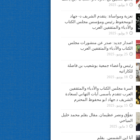
9 يوليو، 2025
تعزية ومواساة: يتقدم الشريف د- جهاد
ابومحفوظ رئيس ومؤسس مجلس الكتاب
والأدباء والمثقفين العرب
9 يوليو، 2025
اصدار جديد: صدر عن منشورات مجلس
الكتاب والأدباء والمثقفين العرب
25 يونيو، 2025
رئيس وأعضاء جمعية بوشعيب بن فاضلة
للكاراتيه
18 يونيو، 2025
أسرة مجلس الكتاب والأدباء والمثقفين
العرب تتقدم بأسمى آيات التهاني لسعادة
الشريف د.جهاد ابو محفوظ المحترم
15 يونيو، 2025
تفوُّق ونصر عظيمان..مقال بقلم محمد خليل
المياحي
3 مايو، 2025
أنا ابن الشمس.. بقلم