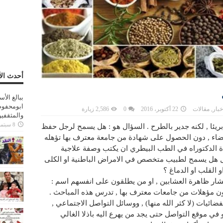
أحدث الأ
ببالغ الأ
ابومحفوظ
خبار
,
مقالات
22 أكتوبر، 2016
0
2,586 زيارة
والمثقفي
8 سبتمبر، 2025
 بريئا , لكنه جدير بالطرح . السؤال هو : هل يسمح لرجل حفظ
لقضاء , دون الحصول على شهادة من جامعة معترف بها تؤهله
الدكتوراه في الطب البيطري ان يكتب وصفة علاجية
 هل يسمح لطبيب متخصص في الامراض الباطنية او الكلى
و القلب او الدماغ ؟
انتشار ظاهرة العشابين , او من يطلقون على انفسهم اسم :
لون مؤهلات من جامعات معترف بها , تدرس هذه المباحث .
ائيات (لا كثر الله منها) , ووسائل التواصل الاجتماعي ,
 في موقع التواصل حتى يجد من يهرع اليه باذلا الغالي