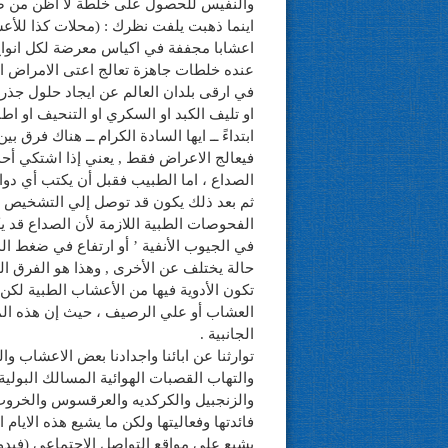
والنفيس للحصول على خلطة لا اظن من صنعه
اينما ذهبت يلفت نظرك : (محلات كذا للأعشا
اعشابا مجففة في اكياس معرضة لكل انواع ا
عنده خلطات جاهزة تعالج اعتى الامراض ال
في ارقى بلدان العالم عن ايجاد حلول جذري
او تليف الكبد او السكري او التنحيف او اط
ابتداءً ــ ايها السادة الكرام ــ هناك فرق
فيعالج الاعراض فقط , يعني إذا اشتكي أحد
الصداع ، اما الطبيب فقبل أن يكتب أي دو
ثم بعد ذلك يكون قد توصل إلي التشخيص ال
الفحوصات الطبية اللازمة لأن الصداع قد يك
في الجيوب الأنفية ’ أو ارتفاع في ضغط الدم
حالة يختلف عن الأخرى , وهذا هو الفرق ال
تكون الأدوية فيها من الأعشاب الطبية لكن 
العشاب أو علي الرصيف ، حيث إن هذه المص
الجانبية .
توارثنا عن ابائنا واجدادنا بعض الاعشاب و
والتهاب القصبات الهوائية المسالك البولية
والزنجبيل والكركديه والعرقسوس والخروب 
فائدتها وفعاليتها ولكن ما يشيع هذه الايام
يشيع على مواقع التواصل الاجتماعي (فيد