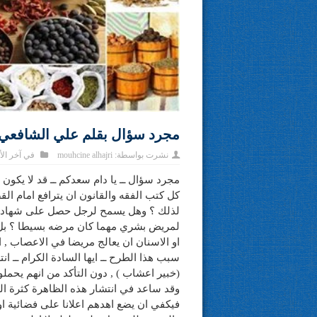
مجرد سؤال بقلم علي الشافعي
نشرت بواسطة:
mouhcine alhajri
في
آخر الأ
مجرد سؤال ــ يا دام سعدكم ــ قد لا يكون
كل كتب الفقه والقانون ان يترافع امام ا
لذلك ؟ وهل يسمح لرجل حصل على شهادة 
لمريض بشري مهما كان مرضه بسيطا ؟ بل
او الاسنان ان يعالج مريضا في الاعصاب , ا
سبب هذا الطرح ــ ايها السادة الكرام ــ 
(خبير اعشاب ) , دون التأكد من انهم يحم
وقد ساعد في انتشار هذه الظاهرة كثرة الفض
فيكفي ان يضع اهدهم اعلانا على فضائية او