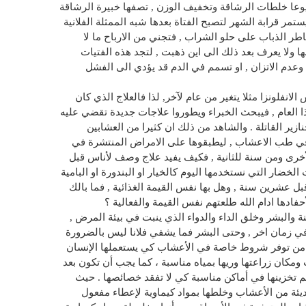
عا خلطات الرشاقة وتخفيف الوزن , تصفها خبيرة الرشاقة
 يستمر قرابة الشهر لتصبح الفتاة بعدها شبه الممثلة الفلانية
تقاطر الذباب على حلو الشراب , فتجني من الارباح ما لا
ا ولا يعرف بعد ذلك الى اين ذهبت , لتجد هذه الفتيات
وعدم الاتزان , او تسمم في الدم قد يؤدي الى الفشل
 الانفلونزا مثلا يتغير من عام لآخر, لذا فالعلاج الذي كان
 العام , فيبحث الخبراء ويطوروا علاجات جديدة تقضي عليه
نازير القاتلة . والشاهد من ذلك ان كثيرا من العشابين
 في طب الاعشاب , ليطبقوها على الامراض المنتشرة في
أخرى ومن سنة للثانية , فكيف يفيد علاج وصف لأناس قبل
الخضار التي نستخدمها اليوم كالخيار او البندورة او البامية
بل عشرين سنة , وهل بها نفس القيمة الغذائية , فما بالك
ادها ادام الله طلعتهم نفس القيمة والفعالية ؟
ة والبشر وخلق الداء والدواء الذي ينبت في بيئة المرض ,
ي زمان اخر , وحتى البشر فما يشفي فلانا ليس بالضرورة
 من توفر شروط خاصة في الأعشاب كي يستعملها الإنسان
 ومكان زراعتها وريها بمياه مناسبة ، كما يجب أن تكون بعد
م تخزينها في أماكن مناسبة كي لا تفقد خصائصها . حيث
يئة من الأعشاب وخلطها بمواد كيماوية لإعطاء مفعول