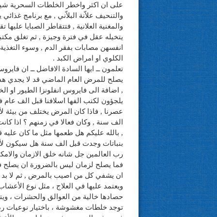
على ان اكثر واخطر الخلطات السحرية شيو
والتنحيف علاّنة البلاّني , مع برنامج غذائي
والمغنية العلانية , فتتقاطر الصبايا عليها 
يتخيله عقل في فترة وجيزة , ثم تغلق مكتبه
انفسهن مصابات بفقر الدم , وسوء التغذية 
الكلوي او امراض الكبد .
تعلمون ــ ايها السادة الافاضل ــ ان فايروس
يصلح للمرض العام الماضي قد لا يجدي هذا
, اضافة الى فايروس انفلونزا الطيور او الخ
يلجؤون لكتب الفها اسلافنا قبل الف عام
عصرنا , فاذا كان المرض يختلف من بيئة ل
الف سنة , وكان فعالا في زمنهم ؟ اذا كانت 
, بالله عليكم هل طعمها مثل ما كان عليه ق
بنباتات وجدت قبل الف سنة هل سيكون لأحف
رب العالمين جل شانه خلق الازمان والامكن
فما يصلح لزمان ليس بالضرورة ان يصلح ف
ان يشفي كل من اصيب بالمرض , ثم لا بد
ويعتمد عليها في العلاج ، مثل نوع الأعشاب
حصادها خالية من العوالق والحشرات ، ويت
توجد خلطات مغشوشة ، باختيار نوعيات رد