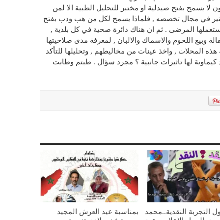
نون لا يسمح بفتح صيدلية او مختبر للتحليل الطبية الا لمن
جستير في مجال تخصصه , فلماذا يسمح لكل من هب ودب بفتح
ستعملها المرضى . ثم ان هناك دائرة صحية في كل بلدية ,
ة وبيع اللحوم والاسماك والالبان , لمعرفة مدى صلاحيتها
 هذه المحلات , واخذ عينات من مخاليطهم , وتحليلها للتأكد
 كيماوية لها تاثيرات جانبية ؟ مجرد سؤال . طبتم وطابت
ل التجربة النقدية..محمد
بمناسبة عيد العرش المجيد