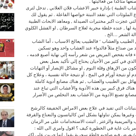
ا متأكدا من فعاليتها .
ب الطبية ) بإدارة خبير الاعشاب فلان العلاني , تدخل لترى
لملوثات التي تفقد النبتة خواصها الفاعلة . ثم يقول لك
تي عجزت اكبر مختبرات الصيدلة , ومعاهد الابحاث الطبية
ة لها , عنده خلطة مجربة لعلاج السرطان , او الفشل الكلوي
الة الشعر …الخ .
 بين الطبيب والعشاب ‘ فالطبيب يعالج الاسباب ، أما الشاب
 من صداع مثلاً فالدواء عند العشاب واحد وهو تسكين
اء فانه يفحص المريض من شعر رأسه إلي نهاية أصبع قدمه ،
ذي في كثير من الأحيان يحتاج إلي تأكيد بعمل بعض
ون من الإرهاق وقلة النوم , او مشاكل الإبصار أو التهابات
 أو نتيجة أورام في المخ ، أو نتيجة حالة نفسية ، وعلاج كل
هائل بين الطبيب والعشاب , ثم هناك مصانع أدوية كاملة
هناك فرق كبير بين هذه الأدوية والأعشاب التي تباع عند
انع تصنع الأدوية من الأعشاب بعد التخلص من الأضرار
النباتات التي تفيد في علاج بعض الامراض الخفيفة كالرشح
 وغيرها يمكن تناولها بشكل امن كاليانسون والنعناع والقرفة
والمريمية والزعتر , اثبتت الاستخدامات على مر الزمان
 امر بات غاية في الخطورة كيف ؟ اقول وامري الى الله :
و) يعرض فيه صاحبه خلطة سحرية يقول انها جربت على اكثر