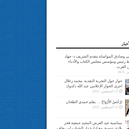
خبار
سى وصادق المواساة يتقدم الشريف د- جهاد
 رئيس ومؤسس مجلس الكتاب والأدباء
ن العرب
حوار حول التجربة النقدية..محمد زغلال
اجرى الحوار الإعلامي عبد الله دكدوك
13 أغسطس، 2025
تَرْخُصُ الأَرْوَاحُ … بقلم حمدي الطحان
13 أغسطس، 2025
بمناسبة عيد العرش المجيد جمعية فخر
بلادي تنسيق مع ادارة دار الشباب ابن يخلف