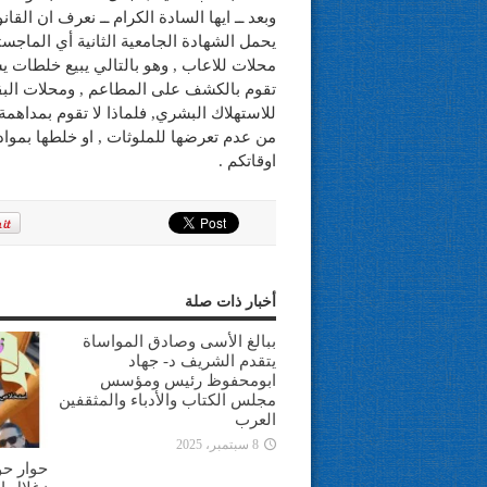
وبعد ــ ايها السادة الكرام ــ نعرف ان القا
يحمل الشهادة الجامعية الثانية أي الما
محلات للاعاب , وهو بالتالي يبيع خلطات ي
تقوم بالكشف على المطاعم , ومحلات البقال
للاستهلاك البشري, فلماذا لا تقوم بمداهمة
من عدم تعرضها للملوثات , او خلطها بمواد
اوقاتكم .
أخبار ذات صلة
ببالغ الأسى وصادق المواساة
يتقدم الشريف د- جهاد
ابومحفوظ رئيس ومؤسس
مجلس الكتاب والأدباء والمثقفين
العرب
8 سبتمبر، 2025
حوار حو