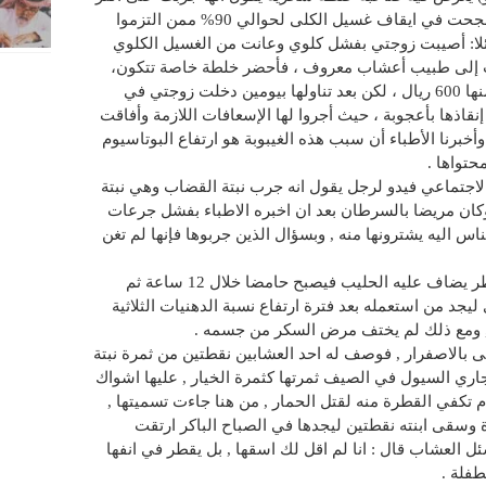
من الف شخص في علاج الفشل الكلوي ونجحت في ايقاف غسيل الكلى لحوالي 90% ممن التزموا
قائلا: أصيبت زوجتي بفشل كلوي وعانت من الغسيل الكلوي
ذهب إلى طبيب أعشاب معروف ، فأحضر خلطة خاصة تتكون،
حسب قوله ، من عسل وإضافات أخرى، ثمنها 600 ريال ، لكن بعد تناولها بيومين دخلت زوجتي في
قاذها بأعجوبة ، حيث أجروا لها الإسعافات اللازمة وأفاقت
أخبرنا الأطباء أن سبب هذه الغيبوبة هو ارتفاع البوتاسيوم
تواها .
الاجتماعي فيدو لرجل يقول انه جرب نبتة القضاب وهي نبتة
ان مريضا بالسرطان بعد ان اخبره الاطباء بفشل جرعات
س اليه يشترونها منه , وبسؤال الذين جربوها فإنها لم تغن
انتشرت ايضا ظاهرة الفطر الهندي وهو فطر يضاف عليه الحليب فيصبح حامضا خلال 12 ساعة ثم
جد من استعمله بعد فترة ارتفاع نسبة الدهنيات الثلاثية
, ومع ذلك لم يختف مرض السكر من جسمه .
سمى بالاصفرار , فوصف له احد العشابين نقطتين من ثمرة نبتة
جاري السيول في الصيف ثمرتها كثمرة الخيار , عليها اشواك
 تكفي القطرة منه لقتل الحمار , من هنا جاءت تسميتها ,
 وسقى ابنته نقطتين ليجدها في الصباح الباكر ارتقت
 العشاب قال : انا لم اقل لك اسقها , بل يقطر في انفها
طفلة .