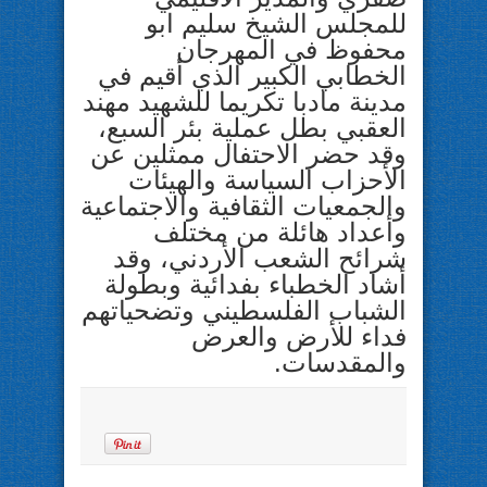
للمجلس الشيخ سليم ابو
محفوظ في المهرجان
الخطابي الكبير الذي أقيم في
مدينة مادبا تكريما للشهيد مهند
العقبي بطل عملية بئر السبع،
وقد حضر الاحتفال ممثلين عن
الأحزاب السياسة والهيئات
والجمعيات الثقافية والاجتماعية
وأعداد هائلة من مختلف
شرائح الشعب الأردني، وقد
أشاد الخطباء بفدائية وبطولة
الشباب الفلسطيني وتضحياتهم
فداء للأرض والعرض
والمقدسات.