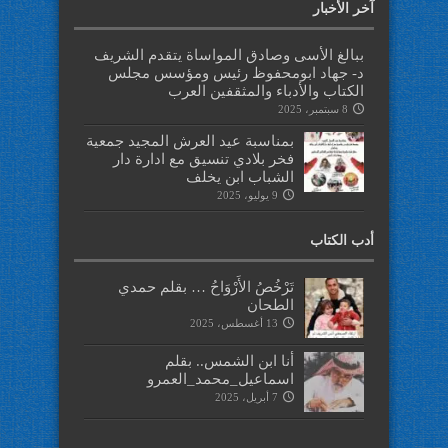
آخر الأخبار
ببالغ الأسى وصادق المواساة يتقدم الشريف
د- جهاد ابومحفوظ رئيس ومؤسس مجلس
الكتاب والأدباء والمثقفين العرب
8 سبتمبر، 2025
بمناسبة عيد العرش المجيد جمعية
فخر بلادي تنسيق مع ادارة دار
الشباب ابن يخلف
9 يوليو، 2025
أدب الكتاب
تَرْخُصُ الأَرْوَاحُ … بقلم حمدي
الطحان
13 أغسطس، 2025
أنا ابن الشمس.. بقلم
اسماعيل_محمد_العمرو
7 أبريل، 2025