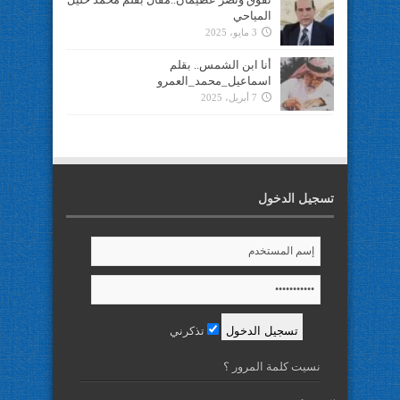
المياحي
3 مايو، 2025
أنا ابن الشمس.. بقلم
اسماعيل_محمد_العمرو
7 أبريل، 2025
تسجيل الدخول
تذكرني
نسيت كلمة المرور ؟