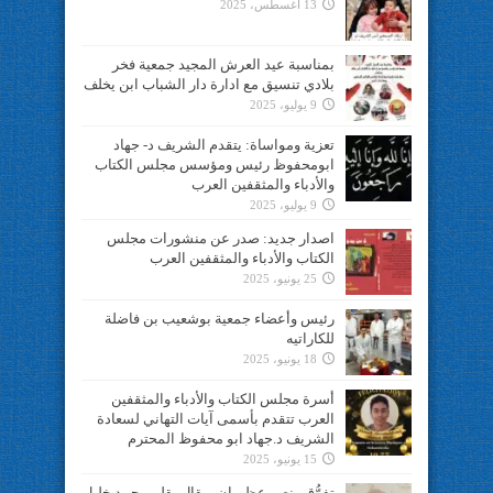
13 أغسطس، 2025
بمناسبة عيد العرش المجيد جمعية فخر
بلادي تنسيق مع ادارة دار الشباب ابن يخلف
9 يوليو، 2025
تعزية ومواساة: يتقدم الشريف د- جهاد
ابومحفوظ رئيس ومؤسس مجلس الكتاب
والأدباء والمثقفين العرب
9 يوليو، 2025
اصدار جديد: صدر عن منشورات مجلس
الكتاب والأدباء والمثقفين العرب
25 يونيو، 2025
رئيس وأعضاء جمعية بوشعيب بن فاضلة
للكاراتيه
18 يونيو، 2025
أسرة مجلس الكتاب والأدباء والمثقفين
العرب تتقدم بأسمى آيات التهاني لسعادة
الشريف د.جهاد ابو محفوظ المحترم
15 يونيو، 2025
تفوُّق ونصر عظيمان..مقال بقلم محمد خليل