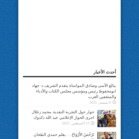
أحدث الأخبار
ببالغ الأسى وصادق المواساة يتقدم الشريف د- جهاد
ابومحفوظ رئيس ومؤسس مجلس الكتاب والأدباء
والمثقفين العرب
8 سبتمبر، 2025
حوار حول التجربة النقدية..محمد زغلال
اجرى الحوار الإعلامي عبد الله دكدوك
13 أغسطس، 2025
تَرْخُصُ الأَرْوَاحُ … بقلم حمدي الطحان