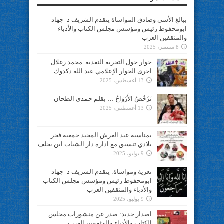
ببالغ الأسى وصادق المواساة يتقدم الشريف د- جهاد
ابومحفوظ رئيس ومؤسس مجلس الكتاب والأدباء
والمثقفين العرب
8 سبتمبر، 2025
حوار حول التجربة النقدية..محمد زغلال
اجرى الحوار الإعلامي عبد الله دكدوك
13 أغسطس، 2025
تَرْخُصُ الأَرْوَاحُ … بقلم حمدي الطحان
13 أغسطس، 2025
بمناسبة عيد العرش المجيد جمعية فخر
بلادي تنسيق مع ادارة دار الشباب ابن يخلف
9 يوليو، 2025
تعزية ومواساة: يتقدم الشريف د- جهاد
ابومحفوظ رئيس ومؤسس مجلس الكتاب
والأدباء والمثقفين العرب
9 يوليو، 2025
اصدار جديد: صدر عن منشورات مجلس
الكتاب والأدباء والمثقفين العرب