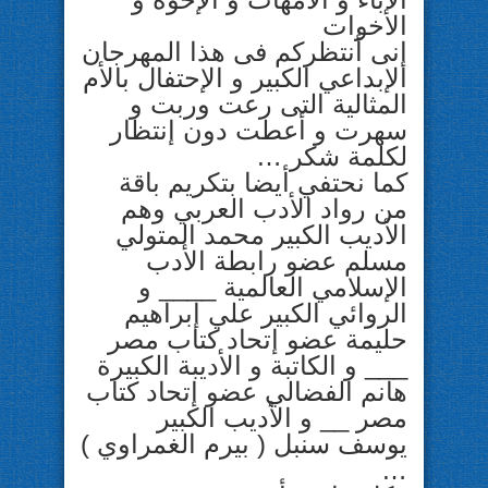
الأخوات
إنى أنتظركم فى هذا المهرجان
الإبداعي الكبير و الإحتفال بالأم
المثالية التى رعت وربت و
سهرت و أعطت دون إنتظار
لكلمة شكر …
كما نحتفي أيضا بتكريم باقة
من رواد الأدب العربي وهم
الأديب الكبير محمد المتولي
مسلم عضو رابطة الأدب
الإسلامي العالمية ____ و
الروائي الكبير علي إبراهيم
حليمة عضو إتحاد كتاب مصر
___ و الكاتبة و الأديبة الكبيرة
هانم الفضالي عضو إتحاد كتاب
مصر __ و الأديب الكبير
يوسف سنبل ( بيرم الغمراوي )
…