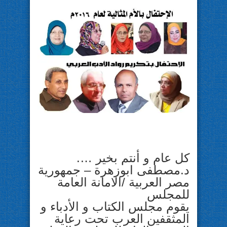
كل عام و أنتم بخير ….
د.مصطفى ابوزهرة – جمهورية
مصر العربية /الامانة العامة
للمجلس
يقوم مجلس الكتاب و الأدباء و
المثقفين العرب تحت رعاية