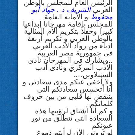
الرئيس العام للمجلس بالوطن
العربي
الشريف د . جهاد أبو
محفوظ
و الأمانه العامة
للمجلس بإقامة مهرجانا إبداعيا
كبيرا وحفلا بتكريم الأم المثالية
بالوطن العربي و تكريم أربعة
أدباء من رواد الأدب العربي
فى جمهورية مصر العربية
..ويشارك فى المهرجان نادى
الأدب المركزي ونادى أدب
السنبلاوين….
ولا أخفي عنكم مدى سعادتى و
أنا أتحسس سعادتكم التى
ينتفض ل
ها قلبى من بين حروف
كلماتكم
و كم أنا أشتاق لرؤيتها هذه
السعادة التى تنطلق من نور
عيونكم
لو ترونى الآن لرأيتم دموع