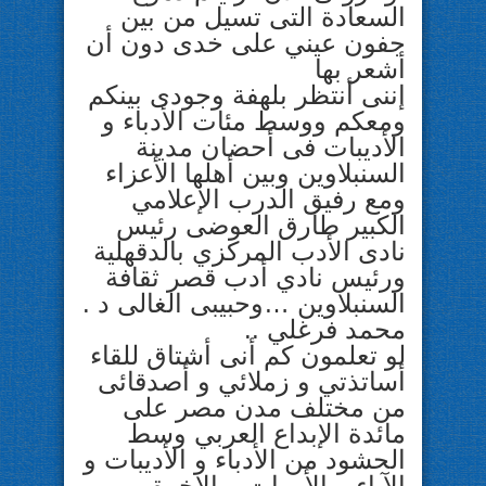
السعادة التى تسيل من بين
جفون عيني على خدى دون أن
أشعر بها
إننى أنتظر بلهفة وجودى بينكم
ومعكم ووسط مئات الأدباء و
الأديبات فى أحضان مدينة
السنبلاوين وبين أهلها الأعزاء
ومع رفيق الدرب الإعلامي
الكبير طارق العوضى رئيس
نادى الأدب المركزي بالدقهلية
ورئيس نادي أدب قصر ثقافة
السنبلاوين …وحبيبى الغالى د .
محمد فرغلي ..
لو تعلمون كم أنى أشتاق للقاء
أساتذتي و زملائي و أصدقائى
من مختلف مدن مصر على
مائدة الإبداع العربي وسط
الحشود من الأدباء و الأديبات و
الآباء و الأمهات و الإخوة و