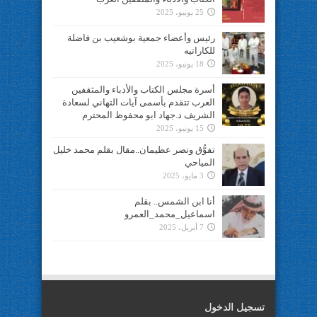
25 يونيو، 2025
رئيس وأعضاء جمعية بوشعيب بن فاضلة
للكاراتيه
18 يونيو، 2025
أسرة مجلس الكتاب والأدباء والمثقفين
العرب تتقدم بأسمى آيات التهاني لسعادة
الشريف د.جهاد ابو محفوظ المحترم
15 يونيو، 2025
تفوُّق ونصر عظيمان..مقال بقلم محمد خليل
المياحي
3 مايو، 2025
أنا ابن الشمس.. بقلم
اسماعيل_محمد_العمرو
7 أبريل، 2025
تسجيل الدخول