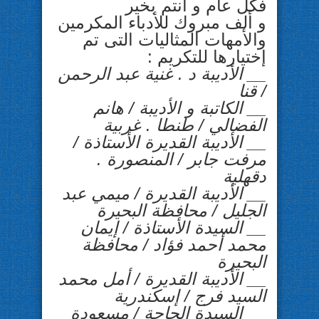
فكل عام و أنتم بخير
و ألف مبروك للأدباء المكرمين
والأمهات المثاليات التى تم
إختيارها للتكريم :
__ الأديبة د . غنية عبد الرحمن
/ قنا
__ الكاتبة و الأديبة / هانم
الفضالي / طنطا . غربية
__ الأديبة القديرة الأستاذة /
مرفت جابر / المنصورة .
دقهلية
__ الأديبة القديرة / ميمي عبد
الجليل / محافظة البحيرة
__ السيدة الأستاذة / إيمان
محمد أحمد فؤاد / محافظة
البحيرة
__ الأديبة القديرة / أمل محمد
السيد فرج / إسكندرية
__ السيدة الحاجة / مسعودة