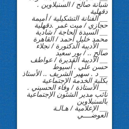
شبانة صالح / السنبلاوين .
دقهلية
__ الفنانة التشكيلية / أميمة
حجازي / ميت غمر .دقهلية
__ السيدة الحاجة / شادية
محمد خليل أحمد / القاهرة
__ الأديبة الدكتورة / نجلاء
صالح .. / بور سعيد
__ الأديبة القديرة / عواطف
حسن علي . أسيوط
__ د . سهير الشريف .. الأستاذ
بكلية الخدمة الإجتماعية
__ الأستاذة / وفاء الحسيني .
نائب مدير الشئون الإجتماعية
بالسنبلاوين
__ الإعلامية / هـالـة
العوضــــي