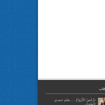
تاب
تَرْخُصُ الأَرْوَاحُ … بقلم حمدي
الطحان