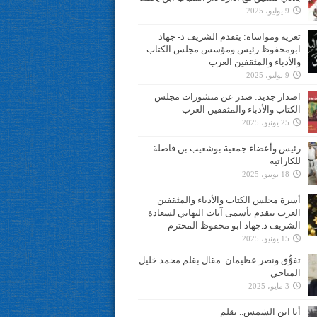
9 يوليو، 2025
تعزية ومواساة: يتقدم الشريف د- جهاد
ابومحفوظ رئيس ومؤسس مجلس الكتاب
والأدباء والمثقفين العرب
9 يوليو، 2025
اصدار جديد: صدر عن منشورات مجلس
الكتاب والأدباء والمثقفين العرب
25 يونيو، 2025
رئيس وأعضاء جمعية بوشعيب بن فاضلة
للكاراتيه
18 يونيو، 2025
أسرة مجلس الكتاب والأدباء والمثقفين
العرب تتقدم بأسمى آيات التهاني لسعادة
الشريف د.جهاد ابو محفوظ المحترم
15 يونيو، 2025
تفوُّق ونصر عظيمان..مقال بقلم محمد خليل
المياحي
3 مايو، 2025
أنا ابن الشمس.. بقلم