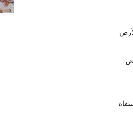
لأرض
رض
شفاه