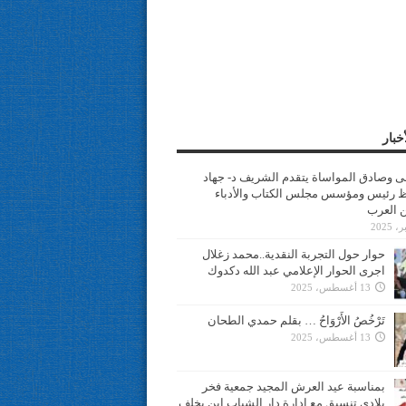
خبار
سى وصادق المواساة يتقدم الشريف د- جهاد
 رئيس ومؤسس مجلس الكتاب والأدباء
ن العرب
حوار حول التجربة النقدية..محمد زغلال
اجرى الحوار الإعلامي عبد الله دكدوك
13 أغسطس، 2025
تَرْخُصُ الأَرْوَاحُ … بقلم حمدي الطحان
13 أغسطس، 2025
بمناسبة عيد العرش المجيد جمعية فخر
بلادي تنسيق مع ادارة دار الشباب ابن يخلف