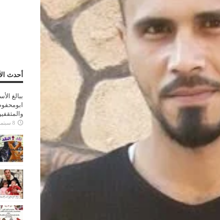
أحدث الأ
ببالغ الأ
ابومحفوظ
والمثقفي
8 سبتمبر، 2025