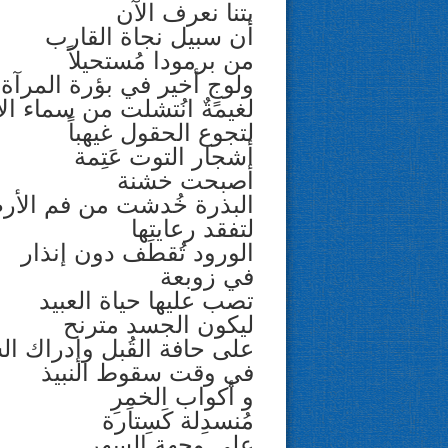
بتنا نعرف الآن
أن سبيل نجاة القارب
من برمودا مُستحيلاً
ولوجٍ أخير في بؤرة المرآة
لغيمةٌ انُتشلت من سماء ا
لتجوع الحقول غيهباً
أشجار التوت عَتِمة
أصبحت خشنة
البذرة خُدشت من فم الأ
لتفقد رعايتها
الورود تُقطَف دون إنذار
في زوبعة
تصب عليها حياة العبيد
ليكون الجسد مترنح
على حافة القُبل وإدراك ال
في وقت سقوط النبيذ
و أكواب الخمرِ
مُنسدِلة كَسِتاَرة
على وجهة السهر