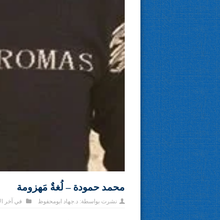
محمد حمودة – لُغةٌ مَهزومة
نشرت بواسطة:
د.جهاد ابومحفوظ
في
آخر ال