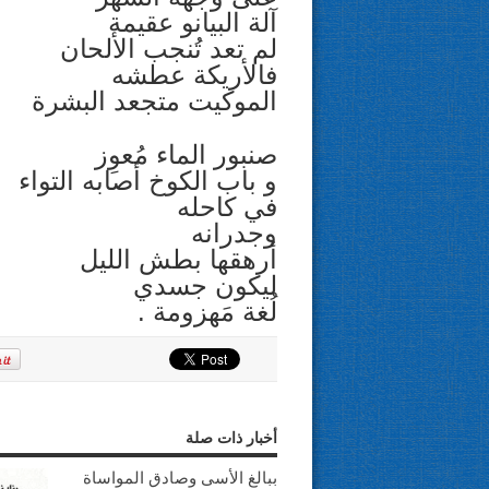
آلة البيانو عقيمة
لم تعد تُنجب الألحان
فالأريكة عطشه
الموكيت متجعد البشرة
صنبور الماء مُعوِز
و باب الكوخ أصابه التواء
في كاحله
وجدرانه
أرهقها بطش الليل
ليكون جسدي
لُغة مَهزومة .
أخبار ذات صلة
ببالغ الأسى وصادق المواساة