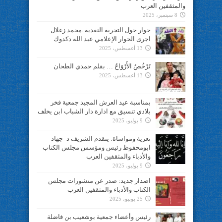
والمثقفين العرب
8 سبتمبر، 2025
حوار حول التجربة النقدية..محمد زغلال
اجرى الحوار الإعلامي عبد الله دكدوك
13 أغسطس، 2025
تَرْخُصُ الأَرْوَاحُ … بقلم حمدي الطحان
13 أغسطس، 2025
بمناسبة عيد العرش المجيد جمعية فخر
بلادي تنسيق مع ادارة دار الشباب ابن يخلف
9 يوليو، 2025
تعزية ومواساة: يتقدم الشريف د- جهاد
ابومحفوظ رئيس ومؤسس مجلس الكتاب
والأدباء والمثقفين العرب
9 يوليو، 2025
اصدار جديد: صدر عن منشورات مجلس
الكتاب والأدباء والمثقفين العرب
25 يونيو، 2025
رئيس وأعضاء جمعية بوشعيب بن فاضلة