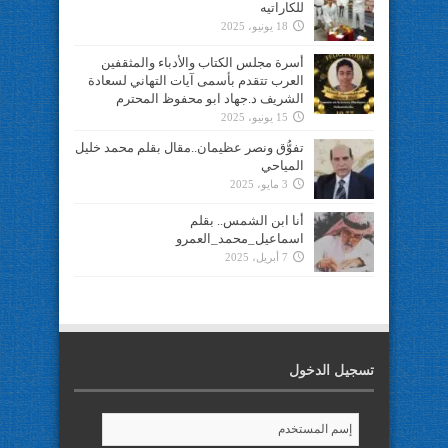
للكاراتيه
18 يونيو، 2025
أسرة مجلس الكتاب والأدباء والمثقفين
العرب تتقدم بأسمى آيات التهاني لسعادة
الشريف د.جهاد ابو محفوظ المحترم
15 يونيو، 2025
تفوُّق ونصر عظيمان..مقال بقلم محمد خليل
المياحي
3 مايو، 2025
أنا ابن الشمس.. بقلم
اسماعيل_محمد_العمرو
7 أبريل، 2025
تسجيل الدخول