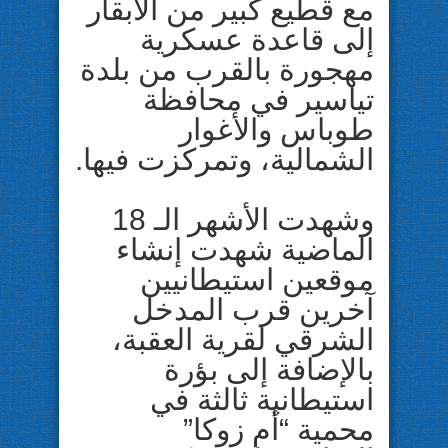
مع قطيع كبير من الأبقار
إلى قاعدة عسكرية
مهجورة بالقرب من بلدة
تياسير في محافظة
طوباس والأغوار
الشمالية، وتمركزت فيها.
وشهدت الأشهر الـ 18
الماضية شهدت إنشاء
موقعين استيطانيين
آخرين قرب المدخل
الشرقي لقرية العقبة،
بالإضافة إلى بؤرة
استيطانية ثالثة في
محمية “أم زوكا”