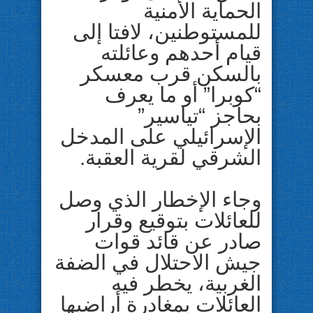
الحماية الأمنية
للمستوطنين، لافتا إلى
قيام أحدهم وعائلته
بالسكن قرب معسكر
“كوبرا” أو ما يعرف
بحاجز “تياسير”
الإسرائيلي على المدخل
الشرقي لقرية العقبة.
وجاء الإخطار الذي وصل
للعائلات بتوقيع وقرار
صادر عن قائد قوات
جيش الاحتلال في الضفة
الغربية، يخطر فيه
العائلات بمغادرة أراضيها