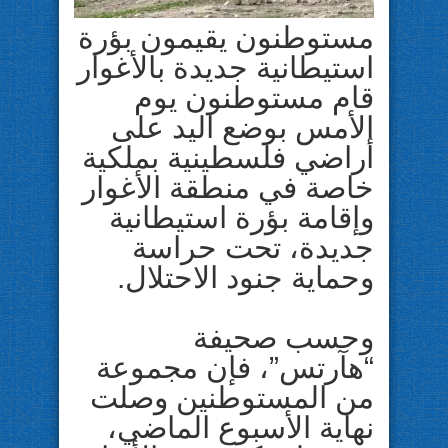
مستوطنون يقيمون بؤرة
استيطانية جديدة بالأغوار
قام مستوطنون يوم
الأمس بوضع اليد على
أراضي فلسطينية بملكية
خاصة في منطقة الأغوار
وإقامة بؤرة استيطانية
جديدة، تحت حراسة
وحماية جنود الاحتلال.
وحسب صحيفة
“هآرتس”، فإن مجموعة
من المستوطنين وصلت
نهاية الأسبوع الماضي،