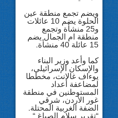
ويضم تجمع منطقة عين
الحلوة يضم 10 عائلات
و25 منشأة وتجمع
منطقة ام الجمال يضم
15 عائلة 40 منشأة.
كما وأعد وزير البناء
والإسكان الإسرائيلي،
يوءاف غالانت، مخططا
لمضاعفة أعداد
المستوطنين في منطقة
غور الأردن، شرقي
الضفة الغربية المحتلة.
“تقرير سلام الصباغ “