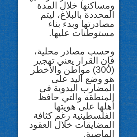
ومساكنها خلال المدة
المحددة بالبلاغ، ليتم
مصادرتها وبدء بناء
مستوطنات عليها.
وحسب مصادر محلية،
فإن القرار يعني تهجير
(300) مواطن والأخطر
هو وضع اليد على
المضارب البدوية في
المنطقة والتي حافظ
أهلها على هويتها
الفلسطينية رغم كثافة
المضايقات خلال العقود
الماضية.