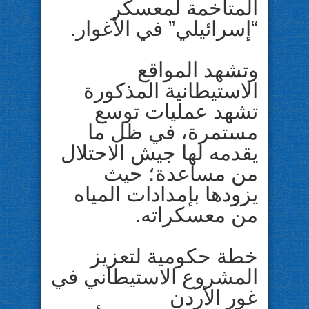
المتاخمة لمعسكر
“إسرائيلي” في الأغوار.
وتشهد المواقع
الاستيطانية المذكورة
تشهد عمليات توسع
مستمرة، في ظل ما
يقدمه لها جيش الاحتلال
من مساعدة؛ حيث
يزودها بإمدادات المياه
من معسكراته.
خطة حكومية لتعزيز
المشروع الاستيطاني في
غور الأردن