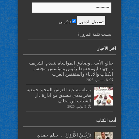
تذكرني
نسيت كلمة المرور ؟
آخر الأخبار
ببالغ الأسى وصادق المواساة يتقدم الشريف
د- جهاد ابومحفوظ رئيس ومؤسس مجلس
الكتاب والأدباء والمثقفين العرب
8 سبتمبر، 2025
بمناسبة عيد العرش المجيد جمعية
فخر بلادي تنسيق مع ادارة دار
الشباب ابن يخلف
9 يوليو، 2025
أدب الكتاب
تَرْخُصُ الأَرْوَاحُ … بقلم حمدي