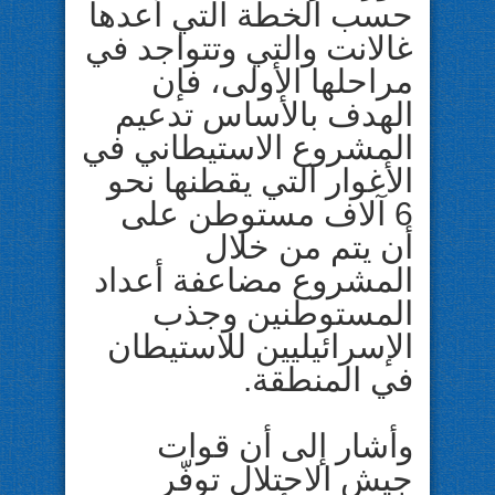
حسب الخطة التي أعدها
غالانت والتي وتتواجد في
مراحلها الأولى، فإن
الهدف بالأساس تدعيم
المشروع الاستيطاني في
الأغوار التي يقطنها نحو
6 آلاف مستوطن على
أن يتم من خلال
المشروع مضاعفة أعداد
المستوطنين وجذب
الإسرائيليين للاستيطان
في المنطقة.
وأشار إلى أن قوات
جيش الاحتلال توفّر