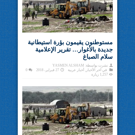
مستوطنون يقيمون بؤرة استيطانية
جديدة بالأغوار… تقرير الإعلامية
سلام الصباغ
نشرت بواسطة:
YASMEN ALSHAM
في
آخر الأخبار
,
أخبار عربية
27 فبراير، 2018
0
1,257 زيارة