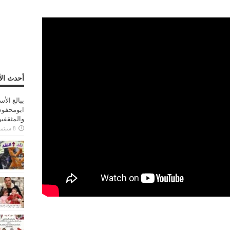
أحدث الأ
ببالغ الأ
ابومحفوظ
والمثقفي
8 سبتمبر، 2025