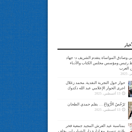
خبار
سى وصادق المواساة يتقدم الشريف د- جهاد
 رئيس ومؤسس مجلس الكتاب والأدباء
ن العرب
حوار حول التجربة النقدية..محمد زغلال
اجرى الحوار الإعلامي عبد الله دكدوك
13 أغسطس، 2025
تَرْخُصُ الأَرْوَاحُ … بقلم حمدي الطحان
13 أغسطس، 2025
بمناسبة عيد العرش المجيد جمعية فخر
بلادي تنسيق مع ادارة دار الشباب ابن يخلف