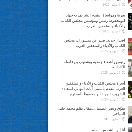
9 يوليو، 2025
تعزية ومواساة: يتقدم الشريف د- جهاد
ابومحفوظ رئيس ومؤسس مجلس الكتاب
والأدباء والمثقفين العرب
9 يوليو، 2025
اصدار جديد: صدر عن منشورات مجلس
الكتاب والأدباء والمثقفين العرب
25 يونيو، 2025
رئيس وأعضاء جمعية بوشعيب بن فاضلة
للكاراتيه
18 يونيو، 2025
أسرة مجلس الكتاب والأدباء والمثقفين
العرب تتقدم بأسمى آيات التهاني لسعادة
الشريف د.جهاد ابو محفوظ المحترم
15 يونيو، 2025
تفوُّق ونصر عظيمان..مقال بقلم محمد خليل
المياحي
3 مايو، 2025
أنا ابن الشمس.. بقلم