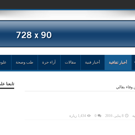
مد زغ
أخبار ثقافية
أخبار فنية
مقالات
آراء حرة
طب وصحة
علوم
تابعنا ع
 وفاء بقالي
ية
8 يناير، 2016
0
1,434 زيارة