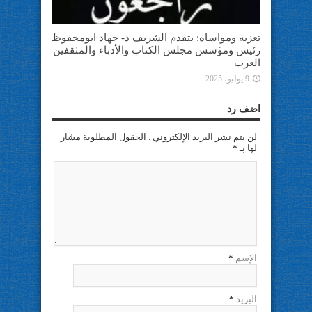
تعزية ومواساة: يتقدم الشريف د- جهاد ابومحفوظ
رئيس ومؤسس مجلس الكتاب والأدباء والمثقفين
العرب
9 يوليو، 2025
اضف رد
لن يتم نشر البريد الإلكتروني . الحقول المطلوبة مشار
لها بـ
*
الإسم
*
البريد
*