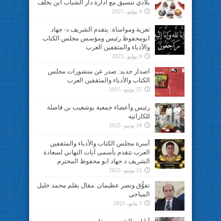
بلادي تنسيق مع ادارة دار الشباب ابن يخلف
9 يوليو، 2025
تعزية ومواساة: يتقدم الشريف د- جهاد
ابومحفوظ رئيس ومؤسس مجلس الكتاب
والأدباء والمثقفين العرب
9 يوليو، 2025
اصدار جديد: صدر عن منشورات مجلس
الكتاب والأدباء والمثقفين العرب
25 يونيو، 2025
رئيس وأعضاء جمعية بوشعيب بن فاضلة
للكاراتيه
18 يونيو، 2025
أسرة مجلس الكتاب والأدباء والمثقفين
العرب تتقدم بأسمى آيات التهاني لسعادة
الشريف د.جهاد ابو محفوظ المحترم
15 يونيو، 2025
تفوُّق ونصر عظيمان..مقال بقلم محمد خليل
المياحي
3 مايو، 2025