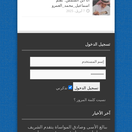
أنا ابن الشمس.. بقلم
اسماعيل_محمد_العمرو
7 أبريل، 2025
تسجيل الدخول
تذكرني
نسيت كلمة المرور ؟
آخر الأخبار
ببالغ الأسى وصادق المواساة يتقدم الشريف