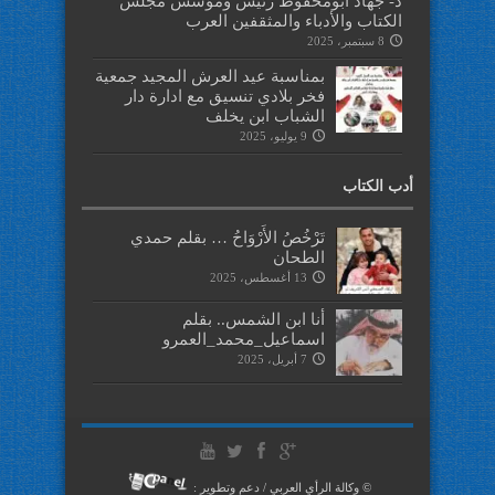
د- جهاد ابومحفوظ رئيس ومؤسس مجلس
الكتاب والأدباء والمثقفين العرب
8 سبتمبر، 2025
بمناسبة عيد العرش المجيد جمعية
فخر بلادي تنسيق مع ادارة دار
الشباب ابن يخلف
9 يوليو، 2025
أدب الكتاب
تَرْخُصُ الأَرْوَاحُ … بقلم حمدي
الطحان
13 أغسطس، 2025
أنا ابن الشمس.. بقلم
اسماعيل_محمد_العمرو
7 أبريل، 2025
© وكالة الرأي العربي / دعم وتطوير :