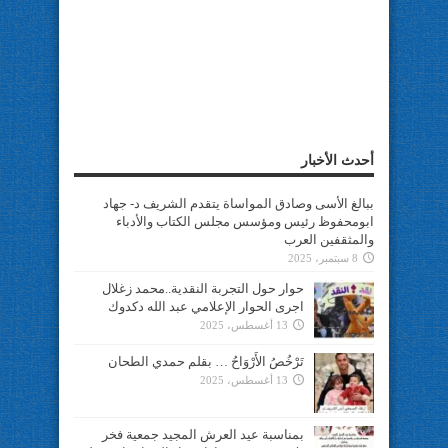
أحدث الأخبار
ببالغ الأسى وصادق المواساة يتقدم الشريف د- جهاد
ابومحفوظ رئيس ومؤسس مجلس الكتاب والأدباء
والمثقفين العرب
8 سبتمبر، 2025
حوار حول التجربة النقدية..محمد زغلال
اجرى الحوار الإعلامي عبد الله دكدوك
13 أغسطس، 2025
تَرْخُصُ الأَرْوَاحُ … بقلم حمدي الطحان
13 أغسطس، 2025
بمناسبة عيد العرش المجيد جمعية فخر