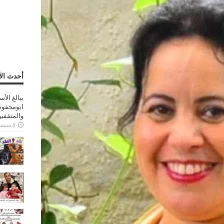
أحدث الأ
ببالغ الأ
ابومحفوظ
والمثقفي
8 سبتمبر، 2025