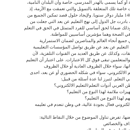
أو كما يسمى بالهدر المدرسي. خاصة وأن البلدان النامية،
 خاصة تلك المتعلقة بالتمويل والتي تعمقت مع الأزمة، إذ
وصلت بها فجوة التمويل إلى رقم قدر ب 148 مليار دولار سنويا. ولإيجاد حلول قصد تمكين الجميع من
تعلم خاصة خلال أزمة كورونا “كوفيد 19″، بادرت جل الدول إلى نهج التعليم عن بعد التي جعلت من
 وذلك ضمانا لحق أساسي للفرد المتمثل في الحق في التعلم
 الصحة وهما مؤشرين أساسيين للمواطنة.
جميع أنحاء العالم والمناصرين لضمان الاستمرارية
ني التعليم عن بعد عن طريق تواصل المؤسسات التعليمية
قات، وكذلك عن طريق العديد من القنوات التلفزية، لأن
المتعلمين تبقى فوق كل الاعتبارات. على اعتبار أن التعليم
ها، سواء خلال الظروف العادية أو خلال الظروف
ليم الالكتروني، سواء في شكله الحضوري أو عن بعد، احدى
لتعلم. لتبرز لنا عدة أسئلة من قبيل:
العربي أدوات التعلم/التعليم الالكتروني؟
يزات ملائمة لهذا النوع من التعليم؟
م لهذا النوع من التعليم؟
كتروني فعال بجودة عالية، في وطن تنعدم في تعليمه
ضها، تفرض تناول الموضوع من خلال النقاط التالية:
أهداف والخصائص