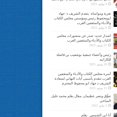
9 يوليو، 2025
تعزية ومواساة: يتقدم الشريف د- جهاد
ابومحفوظ رئيس ومؤسس مجلس الكتاب
والأدباء والمثقفين العرب
9 يوليو، 2025
اصدار جديد: صدر عن منشورات مجلس
الكتاب والأدباء والمثقفين العرب
25 يونيو، 2025
رئيس وأعضاء جمعية بوشعيب بن فاضلة
للكاراتيه
18 يونيو، 2025
أسرة مجلس الكتاب والأدباء والمثقفين
العرب تتقدم بأسمى آيات التهاني لسعادة
الشريف د.جهاد ابو محفوظ المحترم
15 يونيو، 2025
تفوُّق ونصر عظيمان..مقال بقلم محمد خليل
المياحي
3 مايو، 2025
أنا ابن الشمس.. بقلم