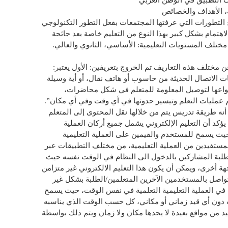
يات التطبيق في الوطن العربي
ية، الأهداف والخصائص
ئج التطورات التي عرفتها المجتمعات بفعل التطور التكنولوجي
اهتمام بشكل كبير بهذا النوع من التعليم خاصة بعد جائحة
مختلف المستويات التعليمية: الأساسي، الثانوي والعالي.
ن مختلف هذه التعاريف تم الخروج بتعريفين: الأول يعتبر:
ات الاتصال الحديثة من حاسوب أو هاتف نقال، أو أية وسيلة
أنواعها لتوصيل المعلومة للمتعلم في شكل محاضرات،
عمليات التعلم وتيسير حدوثها في أي وقت وفي أي مكان”.
نه طريقة تدريس يتم من خلالها نقل المحتوى إلى المتعلم
يؤكد أن التعليم الإلكتروني يشمل جميع أركان العملية
حيث يسمح للمستخدم والقيمين على العملية التعليمية
مستفيدين من العملية التعليمية، من مختلف التطبيقات عبر
الطلبة المشاركين بالدخول الى النظام في الوقت نفسه حيث
جهة أخرى، ويمكن أن يكون هذا التعليم الالكتروني غير متزامن
تواصل بالمستخدمين الآخرين المتعلمين/الطلبة بشكل غير
ن في العملية التعليمية التعلمية في نفس الوقت، حيث يسمح
 دون أي قيد زماني أو مكاني، كل حسب الوقت الذي يناسبه
 من مواقع بعيدة لا يحدها مكان ولا زمان ويتم ذلك بواسطة