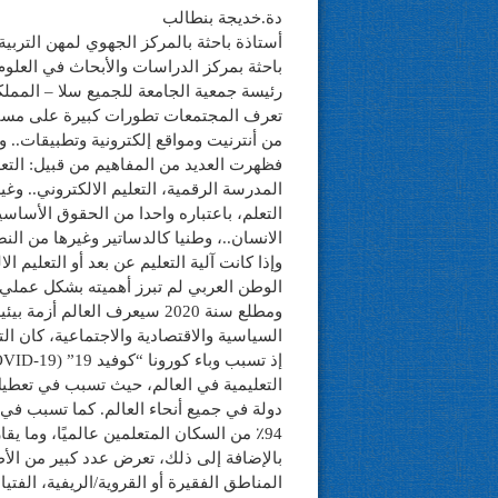
دة.خديجة بنطالب
أستاذة باحثة بالمركز الجهوي لمهن التربية 
باحثة بمركز الدراسات والأبحاث في العلوم 
رئيسة جمعية الجامعة للجميع سلا – المملك
تعرف المجتمعات تطورات كبيرة على مستوى
من أنترنيت ومواقع إلكترونية وتطبيقات.. 
فظهرت العديد من المفاهيم من قبيل: التعلي
المدرسة الرقمية، التعليم الالكتروني.. و
التعلم، باعتباره واحدا من الحقوق الأساس
الانسان..، وطنيا كالدساتير وغيرها من الن
وإذا كانت آلية التعليم عن بعد أو التعليم 
ومطلع سنة 2020 سيعرف العال
السياسية والاقتصادية والاجتماعية، كان ا
دولة في جميع أنحاء العالم. كما تسبب في
بالإضافة إلى ذلك، تعرض عدد كبير من الأ
المناطق الفقيرة أو القروية/الريفية، الف