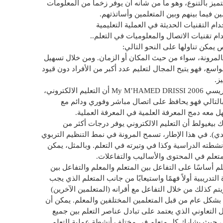
تميز بالتنوع، وهو ما من شأنه أن يوفر زخما من المعلومات
ين فيما بينهم وبين المتعلمين وأساتذتهم.
م التقنيات الحديثة في العملية التعليمية
ام تقنيات الاتصال والمعلوميات في التعلم..
 يمكن تناولها على النحو التالي:
 بالمرونة، سواء من حيث المكان أو الزمان. ومن خلال تسهيل
اسع، فهو يتيح المجال لتعليم عدد أكبر من الأفراد دون قيود
ز.
تحديد السياق: يرى السيد مولاي امحمد ادريسي My M’HAMED DRISSI 2006 أن التعليم الالكتروني،
بالتالي فهو يحافظ على اتصال مباشر وفوري ودائم مع
ل معه دمج المعرفة العلمية في المعرفة العملية.
ونة: يؤكد Perriault Jacques (1996)جاك بيغيولط أن التعليم الالكتروني يوفر درجات أكثر من
ليدي). في هذا الإطار، تسمح المرونة في نمط التنظيم التربوي
طته الدراسية وكذا في وتيرته في التعلم. وبالمثل، يمكن
متعلم في المحتوى والأساليب والتفاعلات.
لم أساسًا على التفاعل بين المتعلم والمعلم والتفاعل بين
لتدريبية أولاً فهمًا واستيعابًا من جانب المتعلم الذي يجب
تم كذلك من خلال التفاعل مع أقرانه (المتعلمين الآخرين)
بشكل عام من قبل المتعلمين المختلفين والمعلم. يمكن أن
مل التعاوني الذي يعتمد على تبادل عناصر التعلم بين جميع
علم، حيث يشارك كل متعلم في مختلف أنشطة عملية التعلم