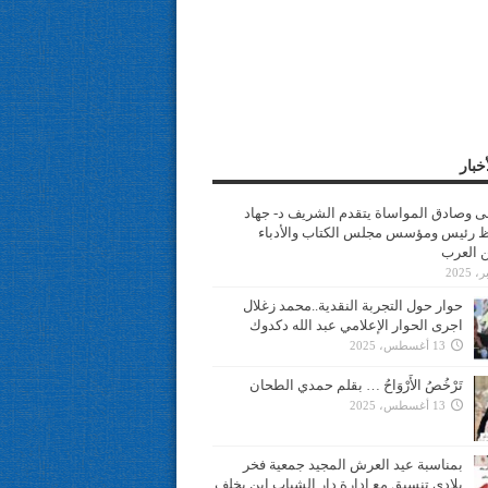
خبار
سى وصادق المواساة يتقدم الشريف د- جهاد
 رئيس ومؤسس مجلس الكتاب والأدباء
ن العرب
حوار حول التجربة النقدية..محمد زغلال
اجرى الحوار الإعلامي عبد الله دكدوك
13 أغسطس، 2025
تَرْخُصُ الأَرْوَاحُ … بقلم حمدي الطحان
13 أغسطس، 2025
بمناسبة عيد العرش المجيد جمعية فخر
بلادي تنسيق مع ادارة دار الشباب ابن يخلف