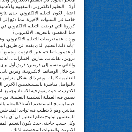
معايير الجودة في التعليم الالكتروني وآل
أولا – التعليم الالكتروني: المفهوم والأهم
اعتبارا لكون التعليم الالكتروني احدى نتا
خاصة في السنوات الأخيرة، مما دفع إلى ال
كورونا التي فرضت التعليم الالكتروني في 
فما المقصود بالتعريف الالكتروني؟
وردت عدة تعريفات للتعليم الالكتروني، وع
“بأنه ذلك التعليم الذي يقدم عن طريق آلي
أو عدة وسائط تتم عبر الانترنيت وبجميع 
دروس، نقاشات، تمارين، اختبارات… لدعم 
والثاني مقسم إلى فريقين: فريق أول يرى أ
من خلال الوسائط الالكترونية، وفريق ثاني 
التعليمية كاملة.. ويتم ذلك بشكل متزامن 
بالتواصل مباشرة بالمستخدمين الآخرين ال
الانترنيت، حيث يقوم فيه الأستاذ وجميع 
تضمن فيه العملية التعليمية التعلمية. من 
حينما يسمح للمستخدم الأستاذ/المعلم بال
مباشر، وهو لا يتطلب فيه تواجد المتدخلي
للمتعلمين لولوج نظام التعليم في أي وقت
وكل حسب حاجته، حيث يكون التعليم المفيد
الإنترنت والتقنيات المخصصة لذلك.