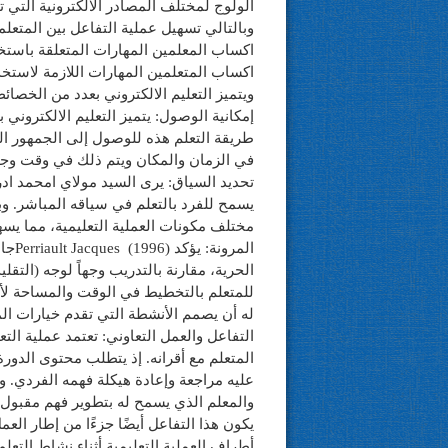
الولوج لمختلف المصادر الالكترونية التي ت
وبالتالي تسهيل عملية التفاعل بين المتعلم
اكساب المعلمين المهارات المتعلقة باستخدا
اكساب المتعلمين المهارات اللازمة لاستخد
ويتميز التعليم الالكتروني بعدد من الخصائص
إمكانية الوصول: يتميز التعليم الالكتروني
طريقة التعلم هذه للوصول إلى الجمهور الو
في الزمان والمكان ويتم ذلك في وقت وجي
يسمح للفرد بالتعلم في سياقه المباشر. و
مختلف مكونات العملية التعليمية، مما يسه
المر
الحرية، مقارنة بالتدريب وجهاً لوجه (التق
للمتعلم بالتخطيط في الوقت والمساحة لأنش
له أن يصمم الأنشطة التي تقدم خيارات ال
التفاعل والعمل التعاوني: تعتمد عملية التع
المتعلم مع أقرانه. إذ يتطلب محتوى الدورة ا
عليه مراجعة وإعادة هيكلة فهمه الفردي. وي
والمعلم الذي يسمح له بتطوير فهم مقبول 
يكون هذا التفاعل أيضًا جزءًا من إطار الع
أطراف العملية التعليمية أثناء نشاط الت