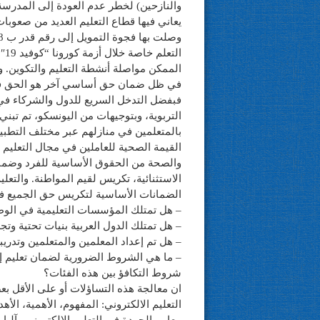
والنازحين) لخطر عدم العودة إلى المدرسة 
يعاني فيها قطاع التعليم العديد من صعوبات
ال
الممكن مواصلة أنشطة التعليم والتكوين.
في ظل ضمان حق أساسي آخر هو الحق في
فبفضل التدخل السريع للدول والشركاء في 
التربوية، وبتوجيهات من اليونسكو، تم تب
بالمتعلمين في منازلهم عبر مختلف التطبي
القيمة الصحية للعاملين في مجال التعليم و
والصحة من الحقوق الأساسية للفرد وضمان
الاستثنائية، تكريس لقيم المواطنة. والتع
الضمانات الأساسية لتكريس حق الجميع في ا
– هل تمتلك المؤسسات التعليمية في الوطن 
– هل تمتلك الدول العربية بنيات تحتية وتجه
– هل تم إعداد المعلمين والمتعلمين وتدريبه
– ما هي الشروط الضرورية لضمان تعليم إل
شروط التكافؤ بين هذه الفئات؟
ان معالجة هذه التساؤلات أو على الأقل بع
التعليم الالكتروني: المفهوم، الأهمية، ال