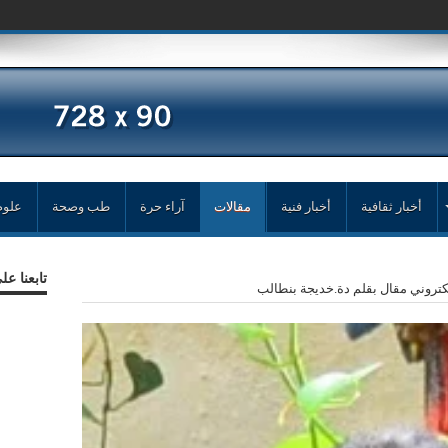
حمد زغلال اجرى الح
أخبار ثقافية
أخبار فنية
مقالات
آراء حرة
طب وصحة
علوم
تابعنا ع
لالكتروني مقال بقلم دة.خديجة بنطالب