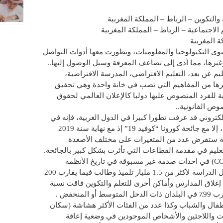
والتكوين – الرباط – المملكة المغربية
الاجتماعية – الرباط – المملكة المغربية
ة المغربية
 التكنولوجيا والمعلوميات، وتطورت معها أدوات التواصل
وغيرها، مما أدى إلى تضاعف المعرفة وسبل الوصول إليها..
م عن بعد، التعليم الافتراضي، المدرسة الافتراضية،
غيرها من المفاهيم التي تصب في خانة واحدة وهي تحقيق
ية للفرد المنصوص عليها دوليا كالإعلان العالمي لحقوق
صوص القانونية..
الالكتروني قد عرفت تطورا كبيرا في الدول الغربية، فإنه في
الوطن العربي لم تبرز أهميته بشكل عملي، إلا مع جائحة كورونا “كوفيد 19” إذ مع نهاية سنة 2019
م أزمة بيئية ستفرض عدد من المتغيرات على مختلف الأصعدة
لتعليم في مقدمة القطاعات التي تأثرت بشكل كبير بالجائحة.
إذ تسبب وباء كورونا “كوفيد 19” (COVID-19) في احداث صدمة غير مسبوقة في تاريخ الأنظمة
التعليمية في العالم، حيث تسبب في تعطيل الدراسة لأكثر من 1.5 مليار تلميذ وطالب فيما يقارب 200
 إغلاق المدارس وأماكن أخرى للتعلم والتكوين فاقت نسبة
94٪ من السكان المتعلمين عالميًا، وما يقارب 99٪ في البلدان ذات الدخل المتوسط أو المنخفض .
طفال والشباب وكذا عدد من الفئات الأكثر هشاشة (سكان
تيات واللاجئين والأشخاص الموجودين في وضعية إعاقة