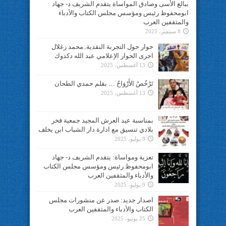
ببالغ الأسى وصادق المواساة يتقدم الشريف د- جهاد
ابومحفوظ رئيس ومؤسس مجلس الكتاب والأدباء
والمثقفين العرب
8 سبتمبر، 2025
حوار حول التجربة النقدية..محمد زغلال
اجرى الحوار الإعلامي عبد الله دكدوك
13 أغسطس، 2025
تَرْخُصُ الأَرْوَاحُ … بقلم حمدي الطحان
13 أغسطس، 2025
بمناسبة عيد العرش المجيد جمعية فخر
بلادي تنسيق مع ادارة دار الشباب ابن يخلف
9 يوليو، 2025
تعزية ومواساة: يتقدم الشريف د- جهاد
ابومحفوظ رئيس ومؤسس مجلس الكتاب
والأدباء والمثقفين العرب
9 يوليو، 2025
اصدار جديد: صدر عن منشورات مجلس
الكتاب والأدباء والمثقفين العرب
25 يونيو، 2025