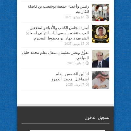
رئيس وأعضاء جمعية بوشعيب بن فاضلة
للكاراتيه
18 يونيو، 2025
أسرة مجلس الكتاب والأدباء والمثقفين
العرب تتقدم بأسمى آيات التهاني لسعادة
الشريف د.جهاد ابو محفوظ المحترم
15 يونيو، 2025
تفوُّق ونصر عظيمان..مقال بقلم محمد خليل
المياحي
3 مايو، 2025
أنا ابن الشمس.. بقلم
اسماعيل_محمد_العمرو
7 أبريل، 2025
تسجيل الدخول