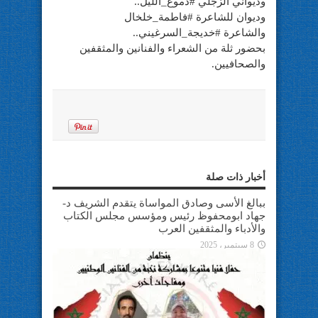
وديواني الزجلي #دموع_الليل..
وديوان للشاعرة #فاطمة_خلخال
والشاعرة #خديجة_السرغيني..
بحضور ثلة من الشعراء والفنانين والمثقفين
والصحافيين.
أخبار ذات صلة
ببالغ الأسى وصادق المواساة يتقدم الشريف د-
جهاد ابومحفوظ رئيس ومؤسس مجلس الكتاب
والأدباء والمثقفين العرب
8 سبتمبر، 2025