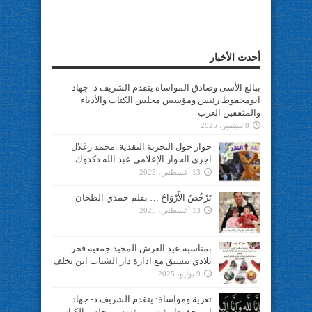
أحدث الأخبار
ببالغ الأسى وصادق المواساة يتقدم الشريف د- جهاد
ابومحفوظ رئيس ومؤسس مجلس الكتاب والأدباء
والمثقفين العرب
8 سبتمبر، 2025
حوار حول التجربة النقدية..محمد زغلال
اجرى الحوار الإعلامي عبد الله دكدوك
13 أغسطس، 2025
تَرْخُصُ الأَرْوَاحُ … بقلم حمدي الطحان
13 أغسطس، 2025
بمناسبة عيد العرش المجيد جمعية فخر
بلادي تنسيق مع ادارة دار الشباب ابن يخلف
9 يوليو، 2025
تعزية ومواساة: يتقدم الشريف د- جهاد
ابومحفوظ رئيس ومؤسس مجلس الكتاب