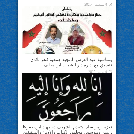
8 سبتمبر، 2025
بمناسبة عيد العرش المجيد جمعية فخر بلادي
تنسيق مع ادارة دار الشباب ابن يخلف
9 يوليو، 2025
تعزية ومواساة: يتقدم الشريف د- جهاد ابومحفوظ
رئيس ومؤسس مجلس الكتاب والأدباء والمثقفين