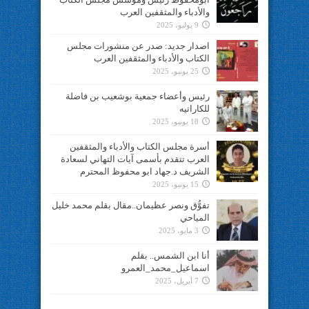
والأدباء والمثقفين العرب
9 يوليو، 2025
اصدار جديد: صدر عن منشورات مجلس
الكتاب والأدباء والمثقفين العرب
25 يونيو، 2025
رئيس وأعضاء جمعية بوشعيب بن فاضلة
للكاراتيه
18 يونيو، 2025
أسرة مجلس الكتاب والأدباء والمثقفين
العرب تتقدم بأسمى آيات التهاني لسعادة
الشريف د.جهاد ابو محفوظ المحترم
15 يونيو، 2025
تفوُّق ونصر عظيمان..مقال بقلم محمد خليل
المياحي
3 مايو، 2025
أنا ابن الشمس.. بقلم
اسماعيل_محمد_العمرو
7 أبريل، 2025