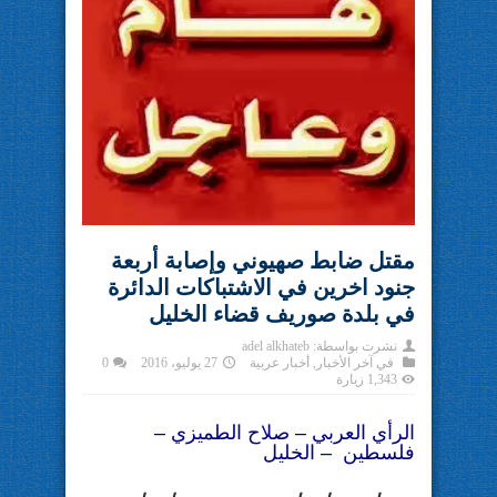
مقتل ضابط صهيوني وإصابة أربعة
جنود اخرين في الاشتباكات الدائرة
في بلدة صوريف قضاء الخليل
نشرت بواسطة:
adel alkhateb
في
آخر الأخبار
,
أخبار عربية
27 يوليو، 2016
0
1,343 زيارة
الرأي العربي – صلاح الطميزي –
فلسطين – الخليل