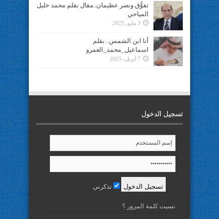
تفوُّق ونصر عظيمان..مقال بقلم محمد خليل
المياحي
3 مايو، 2025
أنا ابن الشمس.. بقلم
اسماعيل_محمد_العمرو
7 أبريل، 2025
تسجيل الدخول
تذكرني
نسيت كلمة المرور ؟