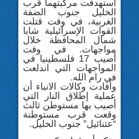
استهدفت مركبتهما قرب
الخليل جنوب الضفة
الغربية، في وقت قتلت
القوات الإسرائيلية شابا
شمال المحافظة خلال
مواجهات. في وقت
أصيب 17 فلسطينيا في
المواجهات التي اندلعت
في رام الله.
وأفادت وكالات الانباء أن
عملية إطلاق النار التي
أصيب بها مستوطن ثالث
وقعت قرب مستوطنة
“عتنائيل” جنوب الخليل.