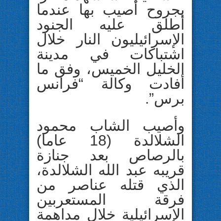
بجروح أصيب بها عندما
أطلق عليه الجنود
الإسرائيليون النار خلال
اشتباكات في مدينة
الخليل الخميس، وفق ما
أفادت وكالة “فرانس
برس”.
وأصيب الشاب محمود
الشلالدة (18 عاما)
بالرصاص بعد جنازة
قريبه عبد الله الشلالدة،
الذي قتله عناصر من
فرقة المستعربين
الإسرائيلية خلال مداهمة