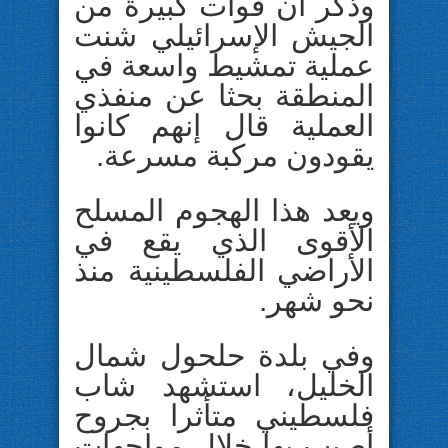
وذكر أن قوات كبيرة من
الجيش الإسرائيلي شنت
عملية تمشيط واسعة في
المنطقة بحثا عن منفذي
العملية قال إنهم كانوا
يقودون مركبة مسرعة.
ويعد هذا الهجوم المسلح
الأقوى الذي يقع في
الأراضي الفلسطينية منذ
نحو شهر.
وفي بلدة حلحول شمال
الخليل، استشهد شاب
فلسطيني متأثرا بجروح
أصيب بها خلال مواجهات