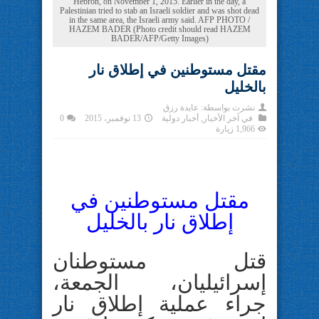
Hebron, on November 1, 2015. Earlier in the day, a
Palestinian tried to stab an Israeli soldier and was shot dead
in the same area, the Israeli army said. AFP PHOTO /
HAZEM BADER (Photo credit should read HAZEM
BADER/AFP/Getty Images)
مقتل مستوطنين في إطلاق نار
بالخليل
نشرت بواسطة:
عايدة رزق
في
آخر الأخبار
,
أخبار دولية
13 نوفمبر، 2015
0
1,966 زيارة
مقتل مستوطنين في
إطلاق نار بالخليل
قتل مستوطنان
إسرائيليان، الجمعة،
جراء عملية إطلاق نار