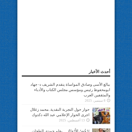
أحدث الأخبار
ببالغ الأسى وصادق المواساة يتقدم الشريف د- جهاد
ابومحفوظ رئيس ومؤسس مجلس الكتاب والأدباء
والمثقفين العرب
8 سبتمبر، 2025
حوار حول التجربة النقدية..محمد زغلال
اجرى الحوار الإعلامي عبد الله دكدوك
13 أغسطس، 2025
تَرْخُصُ الأَرْوَاحُ … بقلم حمدي الطحان