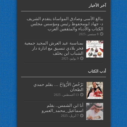
آخر الأخبار
ببالغ الأسى وصادق المواساة يتقدم الشريف
د- جهاد ابومحفوظ رئيس ومؤسس مجلس
الكتاب والأدباء والمثقفين العرب
8 سبتمبر، 2025
بمناسبة عيد العرش المجيد جمعية
فخر بلادي تنسيق مع ادارة دار
الشباب ابن يخلف
9 يوليو، 2025
أدب الكتاب
تَرْخُصُ الأَرْوَاحُ … بقلم حمدي
الطحان
13 أغسطس، 2025
أنا ابن الشمس.. بقلم
اسماعيل_محمد_العمرو
7 أبريل، 2025