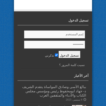
تسجيل الدخول
تذكرني
نسيت كلمة المرور ؟
آخر الأخبار
ببالغ الأسى وصادق المواساة يتقدم الشريف
د- جهاد ابومحفوظ رئيس ومؤسس مجلس
الكتاب والأدباء والمثقفين العرب
8 سبتمبر، 2025