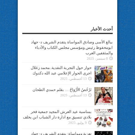
أحدث الأخبار
ببالغ الأسى وصادق المواساة يتقدم الشريف د- جهاد
ابومحفوظ رئيس ومؤسس مجلس الكتاب والأدباء
والمثقفين العرب
8 سبتمبر، 2025
حوار حول التجربة النقدية..محمد زغلال
اجرى الحوار الإعلامي عبد الله دكدوك
13 أغسطس، 2025
تَرْخُصُ الأَرْوَاحُ … بقلم حمدي الطحان
13 أغسطس، 2025
بمناسبة عيد العرش المجيد جمعية فخر
بلادي تنسيق مع ادارة دار الشباب ابن يخلف
9 يوليو، 2025
تعزية ومواساة: يتقدم الشريف د- جهاد