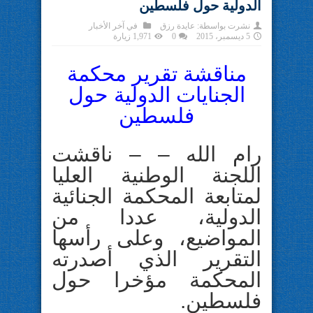
الدولية حول فلسطين
نشرت بواسطة:
عايدة رزق
في
آخر الأخبار
5 ديسمبر، 2015
0
1,971 زيارة
مناقشة تقرير محكمة
الجنايات الدولية حول
فلسطين
رام الله – – ناقشت
اللجنة الوطنية العليا
لمتابعة المحكمة الجنائية
الدولية، عددا من
المواضيع، وعلى رأسها
التقرير الذي أصدرته
المحكمة مؤخرا حول
فلسطين.