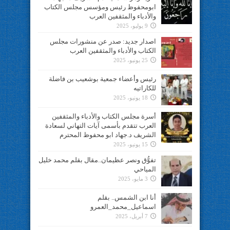
ابومحفوظ رئيس ومؤسس مجلس الكتاب
والأدباء والمثقفين العرب
9 يوليو، 2025
اصدار جديد: صدر عن منشورات مجلس
الكتاب والأدباء والمثقفين العرب
25 يونيو، 2025
رئيس وأعضاء جمعية بوشعيب بن فاضلة
للكاراتيه
18 يونيو، 2025
أسرة مجلس الكتاب والأدباء والمثقفين
العرب تتقدم بأسمى آيات التهاني لسعادة
الشريف د.جهاد ابو محفوظ المحترم
15 يونيو، 2025
تفوُّق ونصر عظيمان..مقال بقلم محمد خليل
المياحي
3 مايو، 2025
أنا ابن الشمس.. بقلم
اسماعيل_محمد_العمرو
7 أبريل، 2025