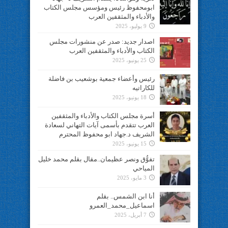
ابومحفوظ رئيس ومؤسس مجلس الكتاب
والأدباء والمثقفين العرب
9 يوليو، 2025
اصدار جديد: صدر عن منشورات مجلس
الكتاب والأدباء والمثقفين العرب
25 يونيو، 2025
رئيس وأعضاء جمعية بوشعيب بن فاضلة
للكاراتيه
18 يونيو، 2025
أسرة مجلس الكتاب والأدباء والمثقفين
العرب تتقدم بأسمى آيات التهاني لسعادة
الشريف د.جهاد ابو محفوظ المحترم
15 يونيو، 2025
تفوُّق ونصر عظيمان..مقال بقلم محمد خليل
المياحي
3 مايو، 2025
أنا ابن الشمس.. بقلم
اسماعيل_محمد_العمرو
7 أبريل، 2025