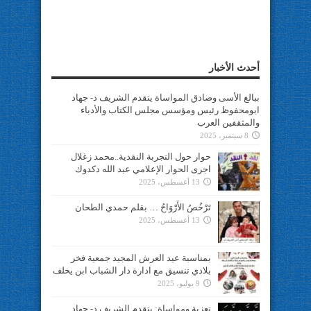
أحدث الأخبار
ببالغ الأسى وصادق المواساة يتقدم الشريف د- جهاد
ابومحفوظ رئيس ومؤسس مجلس الكتاب والأدباء
والمثقفين العرب
8 سبتمبر، 2025
حوار حول التجربة النقدية..محمد زغلال
اجرى الحوار الإعلامي عبد الله دكدوك
13 أغسطس، 2025
تَرْخُصُ الأَرْوَاحُ … بقلم حمدي الطحان
13 أغسطس، 2025
بمناسبة عيد العرش المجيد جمعية فخر
بلادي تنسيق مع ادارة دار الشباب ابن يخلف
9 يوليو، 2025
تعزية ومواساة: يتقدم الشريف د- جهاد