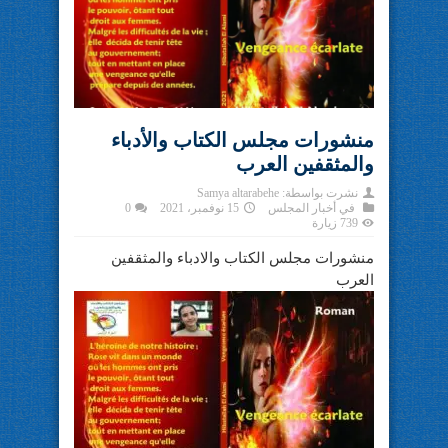
منشورات مجلس الكتاب والأدباء
والمثقفين العرب
نشرت بواسطة:
Samya altarabehe
في
أخبار المجلس
15 نوفمبر، 2021
0
739 زيارة
منشورات مجلس الكتاب والادباء والمثقفين
العرب