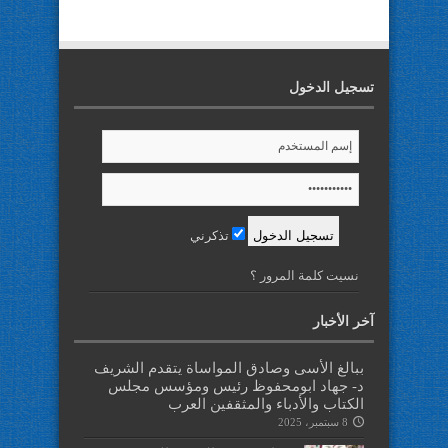
تسجيل الدخول
تذكرني
نسيت كلمة المرور ؟
آخر الأخبار
ببالغ الأسى وصادق المواساة يتقدم الشريف
د- جهاد ابومحفوظ رئيس ومؤسس مجلس
الكتاب والأدباء والمثقفين العرب
8 سبتمبر، 2025