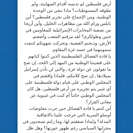
أرض فلسطين لم تدنسه أقدام الصهاينة، ولم
تطوقه المستوطنات؟ ماذا تبقى من الوحدة
الوطنية، ومن الإجماع على تحرير فلسطين؟ أين
نابلس ورام الله من مظاهرات الخليل، وأين أريحا
من تصفية المخابرات الإسرائيلية للمقاومين في
جنين وطولكرم؟ لقد مزقتم الشعب وأضعتم
الأرض، وذبحتم القضية، وتحركت شهوتكم لتنفث
سمومهما في جسد غزة المقاوم.
يا قادة الفصائل الفلسطينية الذين كتبوا كتابهم
على قضيتنا الوطنية من المهد إلى اللحد، إن صح
ما تقولون عن دولة غزة ـ والتي لن تأذن إسرائيل
بميلادها ـ إن صح كلامكم، فلماذا وافقتم في
المجلس الوطني على قيام دولة فلسطينية على
أي شبر يتم تحريره من أرض فلسطين، هل كان
المجلس الوطني خائناً أم كنت في غيبوبة عن
معاني القرار؟.
أين كنتم يا قادة الفصائل حين جرت مفاوضات
أوسلو السرية التي خرجت علينا بالاتفاقية
المذلة؟ ولماذا صفقتم لها، وما زلتم تسجدون في
محرابها السياسي رغم ظهور عورتها؟ وهل ظل