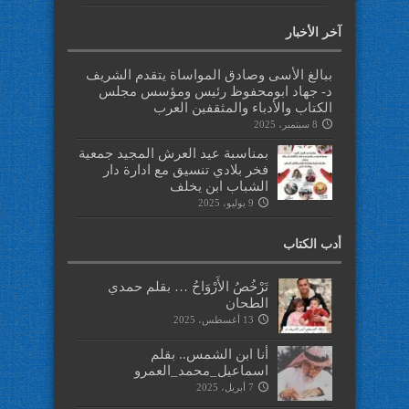
آخر الأخبار
ببالغ الأسى وصادق المواساة يتقدم الشريف
د- جهاد ابومحفوظ رئيس ومؤسس مجلس
الكتاب والأدباء والمثقفين العرب
8 سبتمبر، 2025
بمناسبة عيد العرش المجيد جمعية
فخر بلادي تنسيق مع ادارة دار
الشباب ابن يخلف
9 يوليو، 2025
أدب الكتاب
تَرْخُصُ الأَرْوَاحُ … بقلم حمدي
الطحان
13 أغسطس، 2025
أنا ابن الشمس.. بقلم
اسماعيل_محمد_العمرو
7 أبريل، 2025