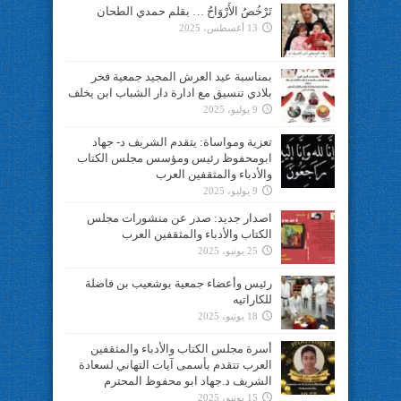
تَرْخُصُ الأَرْوَاحُ … بقلم حمدي الطحان
13 أغسطس، 2025
بمناسبة عيد العرش المجيد جمعية فخر
بلادي تنسيق مع ادارة دار الشباب ابن يخلف
9 يوليو، 2025
تعزية ومواساة: يتقدم الشريف د- جهاد
ابومحفوظ رئيس ومؤسس مجلس الكتاب
والأدباء والمثقفين العرب
9 يوليو، 2025
اصدار جديد: صدر عن منشورات مجلس
الكتاب والأدباء والمثقفين العرب
25 يونيو، 2025
رئيس وأعضاء جمعية بوشعيب بن فاضلة
للكاراتيه
18 يونيو، 2025
أسرة مجلس الكتاب والأدباء والمثقفين
العرب تتقدم بأسمى آيات التهاني لسعادة
الشريف د.جهاد ابو محفوظ المحترم
15 يونيو، 2025