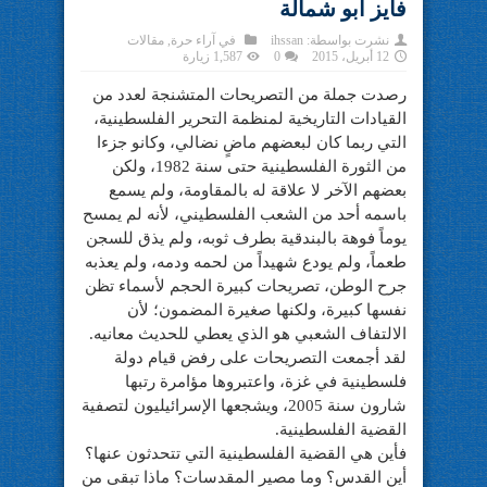
فايز أبو شمالة
نشرت بواسطة:
ihssan
في
آراء حرة
,
مقالات
12 أبريل، 2015
0
1,587 زيارة
رصدت جملة من التصريحات المتشنجة لعدد من
القيادات التاريخية لمنظمة التحرير الفلسطينية،
التي ربما كان لبعضهم ماضٍ نضالي، وكانو جزءا
من الثورة الفلسطينية حتى سنة 1982، ولكن
بعضهم الآخر لا علاقة له بالمقاومة، ولم يسمع
باسمه أحد من الشعب الفلسطيني، لأنه لم يمسح
يوماً فوهة بالبندقية بطرف ثوبه، ولم يذق للسجن
طعماً، ولم يودع شهيداً من لحمه ودمه، ولم يعذبه
جرح الوطن، تصريحات كبيرة الحجم لأسماء تظن
نفسها كبيرة، ولكنها صغيرة المضمون؛ لأن
الالتفاف الشعبي هو الذي يعطي للحديث معانيه.
لقد أجمعت التصريحات على رفض قيام دولة
فلسطينية في غزة، واعتبروها مؤامرة رتبها
شارون سنة 2005، ويشجعها الإسرائيليون لتصفية
القضية الفلسطينية.
فأين هي القضية الفلسطينية التي تتحدثون عنها؟
أين القدس؟ وما مصير المقدسات؟ ماذا تبقى من