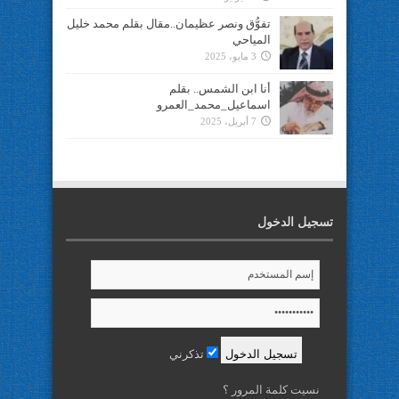
تفوُّق ونصر عظيمان..مقال بقلم محمد خليل
المياحي
3 مايو، 2025
أنا ابن الشمس.. بقلم
اسماعيل_محمد_العمرو
7 أبريل، 2025
تسجيل الدخول
تذكرني
نسيت كلمة المرور ؟