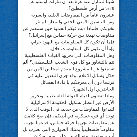
شيئاً لتتنازل عنه غزة بعد أن تنازلت أوسلو عن
78% من أرض فلسطين؟.
عشرون عاماً من المفاوضات العلنية والسرية
ومن التنسيق الأمني الخفي والمعلن لم تثر
نخوتكم، فلماذا دبت فيكم الحمية حين سمعتم عن
مفاوضات تهدئة بين حركة حماس مع إسرائيل؟
فإما أن تكون كل المفاوضات مع اليهود حرام،
وإمأ أن تكون كل المفاوضات حلال.
وهل المفاوضات التي تجريها القيادة الفلسطينية
تتم بالتشاور مع كل قوى الشعب الفلسطيني؟ ألم
تسمعوا عن المشروع المقدم لمجلس الأمن من
خلال وسائل الإعلام، وقد جرى التعديل عليه في
فرنسا دون أي معرفتكم يا قادة الفصائل
الحاضرين أول الشهر؟.
وماذا تفعلون لقيام الدولة الفلسطينية وتحرير
الأرض غير انتظار تشكيل الحكومة الإسرائيلية
لتبدءوا المفاوضات من جديد، في الوقت الذي لا
توجد أي قوة عسكرية في أيديكم، فإن صح كلامك
عن مفاوضات تجريها حركة حماس، فدعونا نجرب
مفاوضاً فلسطينياً يمتلك الصواريخ التي تضرب تل
أبيب، ويفرض منع التجول على نصف سكان