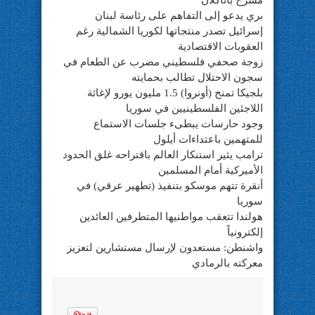
مسرح باتاكلان
بري يدعو إلى التفاهم على رئاسة لبنان
إسرائيل تصدر منتجاتها لكوريا الشمالية رغم
العقوبات الاقتصادية
زوجة صحفي فلسطيني مضرب عن الطعام في
سجون الاحتلال تطالب بحمايته
بلجيكا تمنح (أونروا) 1.5 مليون يورو لإغاثة
اللاجئين الفلسطينيين في سوريا
وجود حارسات يبطىء جلسات الاستماع
للمتهمين باعتداءات أيلول
ترامب يثير استنكار العالم باقتراحه غلق الحدود
الأميركية أمام المسلمين
أنقرة تتهم موسكو بتنفيذ (تطهير عرقي) في
سوريا
هولندا تتعقب مواطنيها المتطرفين العائدين
إلكترونياً
واشنطن: مستعدون لإرسال مستشارين لتعزيز
معركته بالرمادي