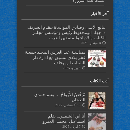
نسيت كلمة المرور ؟
آخر الأخبار
ببالغ الأسى وصادق المواساة يتقدم الشريف
د- جهاد ابومحفوظ رئيس ومؤسس مجلس
الكتاب والأدباء والمثقفين العرب
8 سبتمبر، 2025
بمناسبة عيد العرش المجيد جمعية
فخر بلادي تنسيق مع ادارة دار
الشباب ابن يخلف
9 يوليو، 2025
أدب الكتاب
تَرْخُصُ الأَرْوَاحُ … بقلم حمدي
الطحان
13 أغسطس، 2025
أنا ابن الشمس.. بقلم
اسماعيل_محمد_العمرو
7 أبريل، 2025