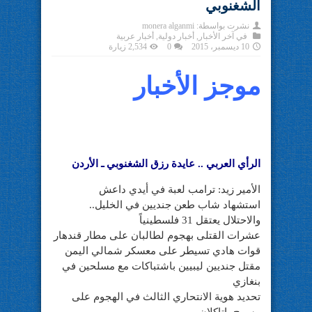
الشغنوبي
نشرت بواسطة:
monera alganmi
في
آخر الأخبار
,
أخبار دولية
,
أخبار عربية
10 ديسمبر، 2015
0
2,534 زيارة
موجز الأخبار
الرأي العربي .. عايدة رزق الشغنوبي ـ الأردن
الأمير زيد: ترامب لعبة في أيدي داعش
استشهاد شاب طعن جنديين في الخليل..
والاحتلال يعتقل 31 فلسطينياً
عشرات القتلى بهجوم لطالبان على مطار قندهار
قوات هادي تسيطر على معسكر شمالي اليمن
مقتل جنديين ليبيين باشتباكات مع مسلحين في
بنغازي
تحديد هوية الانتحاري الثالث في الهجوم على