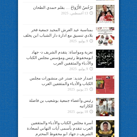
تَرْخُصُ الأَرْوَاحُ … بقلم حمدي الطحان
13 أغسطس، 2025
بمناسبة عيد العرش المجيد جمعية فخر
بلادي تنسيق مع ادارة دار الشباب ابن يخلف
9 يوليو، 2025
تعزية ومواساة: يتقدم الشريف د- جهاد
ابومحفوظ رئيس ومؤسس مجلس الكتاب
والأدباء والمثقفين العرب
9 يوليو، 2025
اصدار جديد: صدر عن منشورات مجلس
الكتاب والأدباء والمثقفين العرب
25 يونيو، 2025
رئيس وأعضاء جمعية بوشعيب بن فاضلة
للكاراتيه
18 يونيو، 2025
أسرة مجلس الكتاب والأدباء والمثقفين
العرب تتقدم بأسمى آيات التهاني لسعادة
الشريف د.جهاد ابو محفوظ المحترم