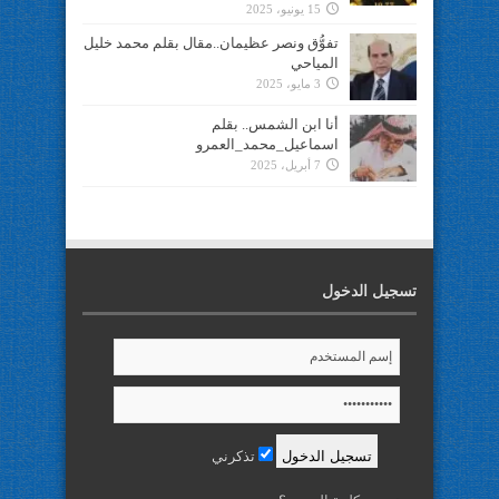
15 يونيو، 2025
تفوُّق ونصر عظيمان..مقال بقلم محمد خليل
المياحي
3 مايو، 2025
أنا ابن الشمس.. بقلم
اسماعيل_محمد_العمرو
7 أبريل، 2025
تسجيل الدخول
تذكرني