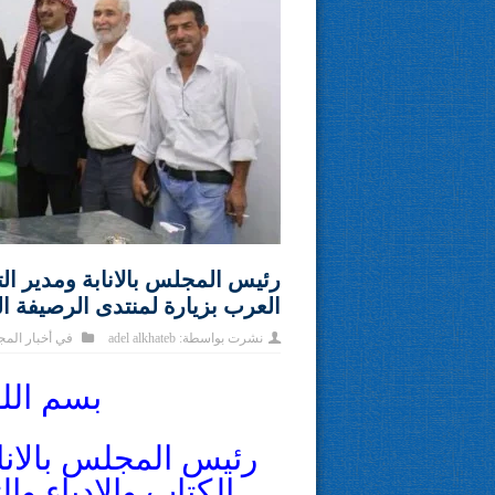
رئيس المجلس بالانابة ومدير ال
العرب بزيارة لمنتدى الرصيفة ا
نشرت بواسطة:
adel alkhateb
في
أخبار الم
بسم الل
رئيس المجلس بالان
الكتاب والادباء وا