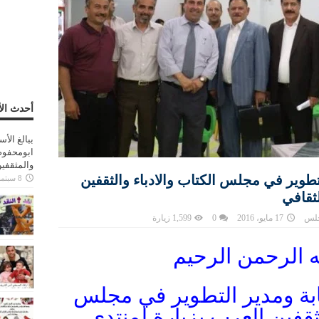
أحدث الأ
ببالغ الأ
ابومحفوظ
والمثقفي
تطوير في مجلس الكتاب والادباء والثقفين
8 سبتمبر، 2025
لثقافي
جلس
17 مايو، 2016
0
1,599 زيارة
ه الرحمن الرحيم
ابة ومدير التطوير في مجلس
لثقفين العرب بزيارة لمنتدى