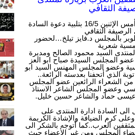
يفة الثقافي
بكل سرور ..قمت مساء أمس الإثنين 16/5 بتلبية دعوة السادة
الرصيفة الثقافي
طوير بالمجلس د.فايز تيلخ…لحضور
مسية شعرية
منتدى السيد محمود الصالح ومديرة
ى عضو المجلس السيدة صباح ابو العز
مسية وعضو المجلس المهنس السيد ابو
ة الذي أتحفنا بعدسته الرائعة..
ل من الشعراء الرائعين عضو المجلس
قيسي وعضو الم
جلس الشاعر الاستاذ
عيسى حماد والشاعر حسين خليل.
 الى السادة ادارة المنتدى على
 وعلى كرم الضيافة والإشادة الكريمة
مثقفين العرب..كما أتوجه بالشكر الى
ضاء المجلس ومن غير الأعضاء حيث