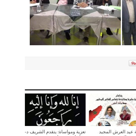
 عيد العرش المجيد
تعزية ومواساة: يتقدم الشريف د-