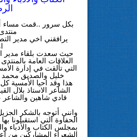
الرص
منتدى 
يرافقني اخي مدير الت
ا
حيث سعدت بلقاء مدير ال
العلاقات العامة بالمنتد
التي تألقت في إدارة الأ
خليل والصديق محمد توب
هذا وقد احيا الأمسية ك
الشاعر الاستاذ بلال ال
فادي شاهين والشاعر 
وانني أتوجه بالشكر الجزيل
الحفاوة التي استقبلونا بها
بمجلس الكتاب والأدباء وال
الشعراء المشاركين من اع