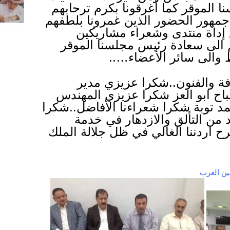
نا الموقر كما أغرقونا بكرم ترحابهم
ر جمهور الحضور الذين غمرونا بلطفهم
ع إداة منتدى وشعراء مشاريكين
م الى سعادة رئيس مجلسنا الموقر
 والى سائر الأعضاء…..
فة والفنون..شكرا عزيزي مدير
اح ابو العز شكرا عزيزي المهندس
د توبة شكرا شعراءنا الأفاضل..شكرا
 من التألق والازدهار في خدمة
رح اردننا الغالي في ظل جلالة الملك
ين العرب