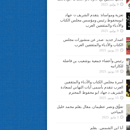
9 يوليو، 2025
تعزية ومواساة: يتقدم الشريف د- جهاد
ابومحفوظ رئيس ومؤسس مجلس الكتاب
والأدباء والمثقفين العرب
9 يوليو، 2025
اصدار جديد: صدر عن منشورات مجلس
الكتاب والأدباء والمثقفين العرب
25 يونيو، 2025
رئيس وأعضاء جمعية بوشعيب بن فاضلة
للكاراتيه
18 يونيو، 2025
أسرة مجلس الكتاب والأدباء والمثقفين
العرب تتقدم بأسمى آيات التهاني لسعادة
الشريف د.جهاد ابو محفوظ المحترم
15 يونيو، 2025
تفوُّق ونصر عظيمان..مقال بقلم محمد خليل
المياحي
3 مايو، 2025
أنا ابن الشمس.. بقلم