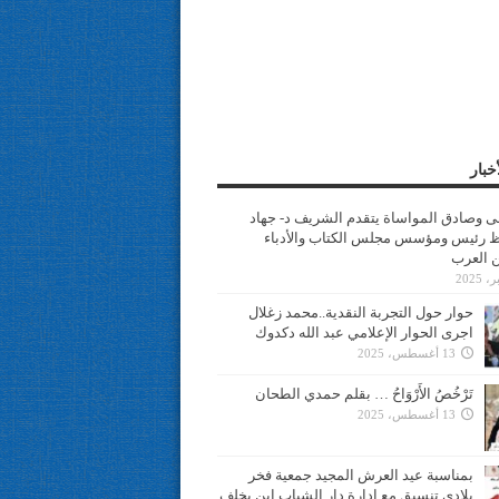
خبار
سى وصادق المواساة يتقدم الشريف د- جهاد
 رئيس ومؤسس مجلس الكتاب والأدباء
ن العرب
حوار حول التجربة النقدية..محمد زغلال
اجرى الحوار الإعلامي عبد الله دكدوك
13 أغسطس، 2025
تَرْخُصُ الأَرْوَاحُ … بقلم حمدي الطحان
13 أغسطس، 2025
بمناسبة عيد العرش المجيد جمعية فخر
بلادي تنسيق مع ادارة دار الشباب ابن يخلف