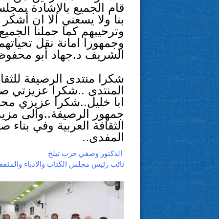
قام الجميع بالإشادة بمجلس
بنا ولا يسعني الا ان أشك
وترحيبهم كما حملنا الجمي
وجمهورا امانة نقل تحياته
الشريف د.جهاد أبو محفوظ
شكرا منتدى الرصيفة للثقا
المنتدى ..شكرا عزيزتي صب
ابا خليل..شكرا عزيزي محم
جمهور الرصيفة..والى مزيد
الثقافة العربية وفي بناء ص
المفدى..
الدكتور وصفي حرب تيلخ
نائب رئيس مجلس الكتاب والادباء والمثقف