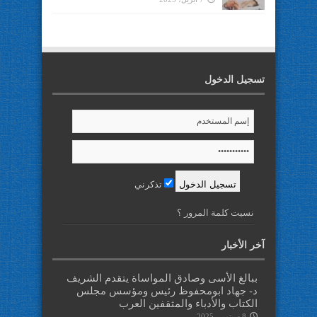
تسجيل الدخول
تذكرني
نسيت كلمة المرور ؟
آخر الأخبار
ببالغ الأسى وصادق المواساة يتقدم الشريف
د- جهاد ابومحفوظ رئيس ومؤسس مجلس
الكتاب والأدباء والمثقفين العرب
8 سبتمبر، 2025