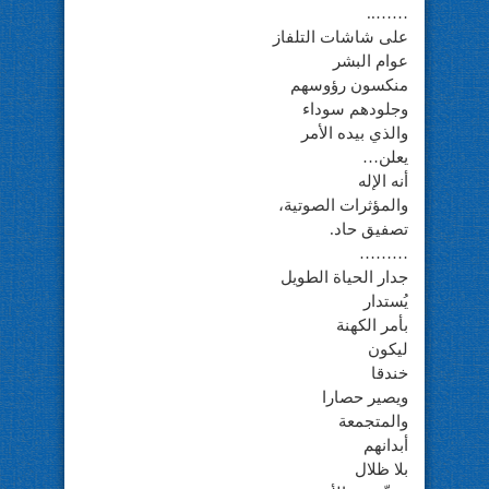
……..
على شاشات التلفاز
عوام البشر
منكسون رؤوسهم
وجلودهم سوداء
والذي بيده الأمر
يعلن…
أنه الإله
والمؤثرات الصوتية،
تصفيق حاد.
………
جدار الحياة الطويل
يُستدار
بأمر الكهنة
ليكون
خندقا
ويصير حصارا
والمتجمعة
أبدانهم
بلا ظلال