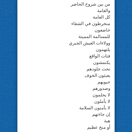
من بين شروخ الحاضر
والعامة
كل العامة
منخرطون في الشقاء
خاضعون
للمسالمة المميتة
وولاءات العيش الجبري
يلتهمون
فتات الواقع
يكنمشون
تحت جلودهم
يعبئون الخوف
جيوبهم
وصدورهم
لا يحلمون
لا يأملون
لا يأمنون السلامة
إن جاءتهم
هبة
أو منح عظيم