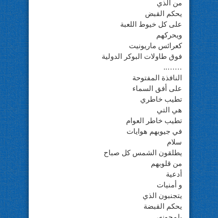
من الذي
يحكم القبض
على كل خيوط اللعبة
ويحركهم
كعرائس ماريونيت
فوق طاولات البوكر الدولية
……..
النافذة المفتوحة
على أفق السماء
تطيب خاطري
هي التي
تطيب خاطر العوام
في جيوبهم هوايات
سلام
يطلقون الشمس كل صباح
من قلوبهم
أدعية
و أمنيات
يتجنبون الذي
يحكم القبضة
يلمحونه،