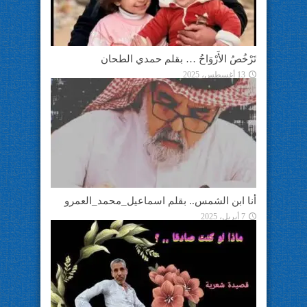
تَرْخُصُ الأَرْوَاحُ … بقلم حمدي الطحان
13 أغسطس، 2025
أنا ابن الشمس.. بقلم اسماعيل_محمد_العمرو
7 أبريل، 2025