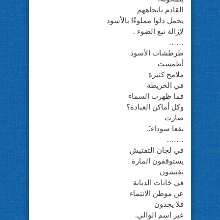
القادم باتجاههم
يحمل دلوا مملوءًا بالأسود
لإزالة نبع الضوء .
……
طرطشات الأسود
أطمست
ملامح كثيرة
في الخريطة
فما ظهرت السماء
وكل أماكن العبادة؟
صارت
بقعا سوداء.َ.
…….
في لجان التفتيش
يستوقفون المارة
يفتشون
في خانات الديانة
عن موطن الانتماء
فلا يجدون
غير اسم الوالي.