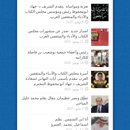
تعزية ومواساة: يتقدم الشريف د- جهاد
ابومحفوظ رئيس ومؤسس مجلس الكتاب
والأدباء والمثقفين العرب
9 يوليو، 2025
اصدار جديد: صدر عن منشورات مجلس
الكتاب والأدباء والمثقفين العرب
25 يونيو، 2025
رئيس وأعضاء جمعية بوشعيب بن فاضلة
للكاراتيه
18 يونيو، 2025
أسرة مجلس الكتاب والأدباء والمثقفين
العرب تتقدم بأسمى آيات التهاني لسعادة
الشريف د.جهاد ابو محفوظ المحترم
15 يونيو، 2025
تفوُّق ونصر عظيمان..مقال بقلم محمد خليل
المياحي
3 مايو، 2025
أنا ابن الشمس.. بقلم
اسماعيل_محمد_العمرو
7 أبريل، 2025