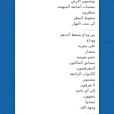
يوشّمون الأرض
ببصمات أصابعه المبهمة،
ينتظرون
سقوط المطر
كي ينبت النهار.
………
بين وداع يسقط أحدهم
ووداع
على مقربة
بمقدار
حجم بعوضة
يتسابق الماكثون
المقرفصون
كالدواب الزاحفة
مشتتون
لا يعرفون
إلى أي ناحية
يتجهون،
ليجدوا
وجهة الله.
…….