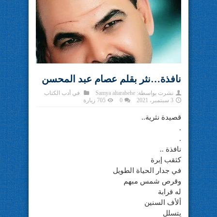
نافذة…نثر بقلم عصام عبد المحسن
نشرت بواسطة:
Samya altarabehe
في
أدب الكتاب
3 سبتمبر، 2021
0
705 زيارة
قصيدة نثرية..
.
.
نافذة ..
كثقب إبرة
في جدار الحياة الطويل
وقرص شمس مبهم
له قرابة
ألأف السنين
يتسلل