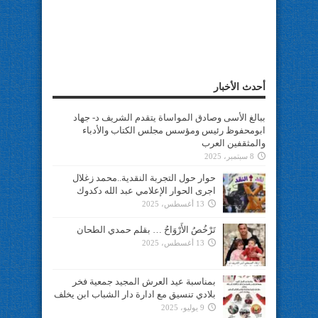
أحدث الأخبار
ببالغ الأسى وصادق المواساة يتقدم الشريف د- جهاد
ابومحفوظ رئيس ومؤسس مجلس الكتاب والأدباء
والمثقفين العرب
8 سبتمبر، 2025
حوار حول التجربة النقدية..محمد زغلال
اجرى الحوار الإعلامي عبد الله دكدوك
13 أغسطس، 2025
تَرْخُصُ الأَرْوَاحُ … بقلم حمدي الطحان
13 أغسطس، 2025
بمناسبة عيد العرش المجيد جمعية فخر
بلادي تنسيق مع ادارة دار الشباب ابن يخلف
9 يوليو، 2025