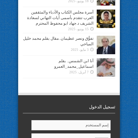
18 يونيو، 2025
أسرة مجلس الكتاب والأدباء والمثقفين
العرب تتقدم بأسمى آيات التهاني لسعادة
الشريف د.جهاد ابو محفوظ المحترم
15 يونيو، 2025
تفوُّق ونصر عظيمان..مقال بقلم محمد خليل
المياحي
3 مايو، 2025
أنا ابن الشمس.. بقلم
اسماعيل_محمد_العمرو
7 أبريل، 2025
تسجيل الدخول