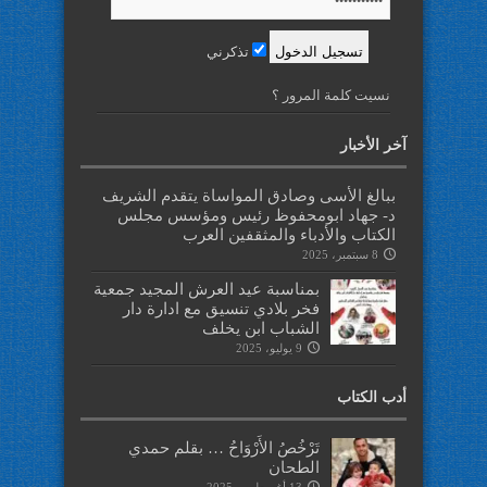
تذكرني
نسيت كلمة المرور ؟
آخر الأخبار
ببالغ الأسى وصادق المواساة يتقدم الشريف
د- جهاد ابومحفوظ رئيس ومؤسس مجلس
الكتاب والأدباء والمثقفين العرب
8 سبتمبر، 2025
بمناسبة عيد العرش المجيد جمعية
فخر بلادي تنسيق مع ادارة دار
الشباب ابن يخلف
9 يوليو، 2025
أدب الكتاب
تَرْخُصُ الأَرْوَاحُ … بقلم حمدي
الطحان