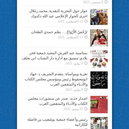
8 سبتمبر، 2025
حوار حول التجربة النقدية..محمد زغلال
اجرى الحوار الإعلامي عبد الله دكدوك
13 أغسطس، 2025
تَرْخُصُ الأَرْوَاحُ … بقلم حمدي الطحان
13 أغسطس، 2025
بمناسبة عيد العرش المجيد جمعية فخر
بلادي تنسيق مع ادارة دار الشباب ابن يخلف
9 يوليو، 2025
تعزية ومواساة: يتقدم الشريف د- جهاد
ابومحفوظ رئيس ومؤسس مجلس الكتاب
والأدباء والمثقفين العرب
9 يوليو، 2025
اصدار جديد: صدر عن منشورات مجلس
الكتاب والأدباء والمثقفين العرب
25 يونيو، 2025
رئيس وأعضاء جمعية بوشعيب بن فاضلة
للكاراتيه