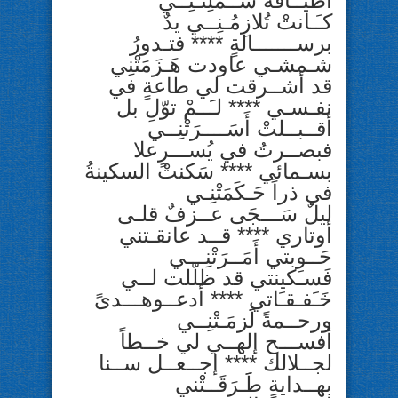
آطيــافه شَــمَلِتْـنِــي
كـَـانتْ تُلازِمُـنِــي يدٌ
برســـــــالةٍ **** فتـدورُ
شـمشـي عاودت هَـزَمَتْنِي
قد أشــرقت لي طاعةٍ في
نفـسـي **** لـَــمْ توّلِ بل
أقــبــلتْ أَسَــــرَتْنِــي
فبصــرتُ في يُســـرٍعلا
بسـمائي **** سَكنتْ السكينةُ
في ذراً حَـكَمَتْنِـي
ليلٌ سَـــجَى عــزفٌ قلـى
أوتاري **** قــد عانقـتني
حَــوبتي أَمَــرَتْنِـــي
فَسـَكينتي قد ظلّلت لــي
خَـَفـقـَاتي **** أدعــوهـــدىً
ورحــمةً لََزمَـتْنِــي
أفســـح إلهــي لي خــطاً
لجــلالك **** إجــعــل ســنا
بهــدايةٍ طََـرَقَــتْني