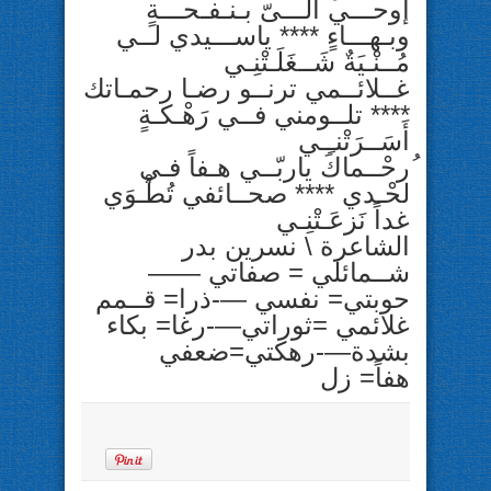
إوحـــي الـــىّ بـنـفـحـــةٍ
وبـهـــاءٍ **** ياســـيدي لــي
مُــنْـيَةٌ شَــغَلَـتْنِـي
غــلائــمي ترنــو رضـا رحمـاتك
**** تلــومني فــي رَهْـكـةٍ
أَسَــرَتْنـِـي
ُرحْــماكَ ياربّــي هـفاً فـي
لحْـدي **** صحــائفي تُطْـوَي
غداً نَزعَـتْنِـي
الشاعرة \ نسرين بدر
شــمائلي = صفاتي ——
حوبتي= نفسي —-ذرا= قــمم
غلائمي =ثوراتي—-رغا= بكاء
بشدة—-رهكتي=ضعفي
هفاً= زل