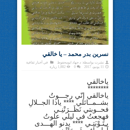
نسرين بدر محمد – يا خالقي
نشرت بواسطة:
د.جهاد ابومحفوظ
في
أخبار ثقافية
11 يونيو، 2017
0
1,882 زيارة
ياخالقي
********
ياخالقي إنّي رجـــوتُ
بشــمــائلي **** ياذا الجــلالِ
فحــوبتي نَظَــرَتْنِـي
فهجعتُ في ليلي علوتُ
بـِتَـوْبَتِـي **** يدنو الهـــدى