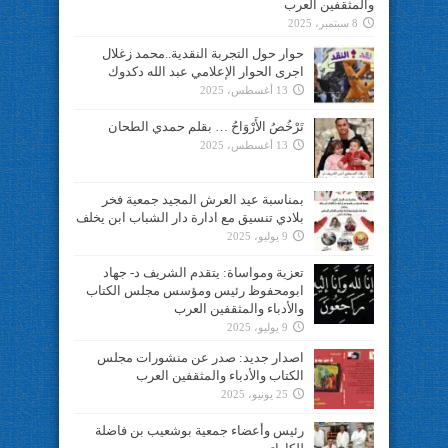
والمثقفين العرب
8 سبتمبر، 2025
حوار حول التجربة النقدية..محمد زغلال
اجرى الحوار الإعلامي عبد الله دكدوك
13 أغسطس، 2025
تَرْخُصُ الأَرْوَاحُ … بقلم حمدي الطحان
13 أغسطس، 2025
بمناسبة عيد العرش المجيد جمعية فخر
بلادي تنسيق مع ادارة دار الشباب ابن يخلف
9 يوليو، 2025
تعزية ومواساة: يتقدم الشريف د- جهاد
ابومحفوظ رئيس ومؤسس مجلس الكتاب
والأدباء والمثقفين العرب
9 يوليو، 2025
اصدار جديد: صدر عن منشورات مجلس
الكتاب والأدباء والمثقفين العرب
25 يونيو، 2025
رئيس وأعضاء جمعية بوشعيب بن فاضلة