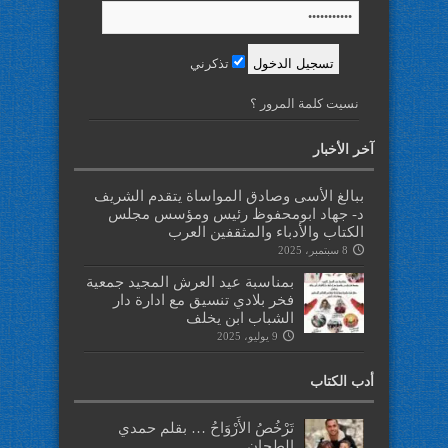
تذكرني
نسيت كلمة المرور ؟
آخر الأخبار
ببالغ الأسى وصادق المواساة يتقدم الشريف
د- جهاد ابومحفوظ رئيس ومؤسس مجلس
الكتاب والأدباء والمثقفين العرب
8 سبتمبر، 2025
بمناسبة عيد العرش المجيد جمعية
فخر بلادي تنسيق مع ادارة دار
الشباب ابن يخلف
9 يوليو، 2025
أدب الكتاب
تَرْخُصُ الأَرْوَاحُ … بقلم حمدي
الطحان