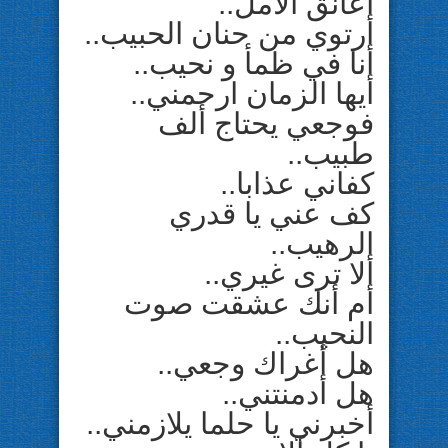
أعانق الأمل..
أرتوي من حنان الحبيب..
أنا في ظمأ و نحيب..
أيها الزمان ارحمني..
فوجعي يحتاج ألف
طبيب..
كفاني عذابا..
كف عني يا قدري
الرهيب..
ألا ترى غيري..
أم أنك عشقت صوت
النحيب..
هل أغراك وجعي..
هل أدمنتني..
أخبرني يا حلما يلازمني..