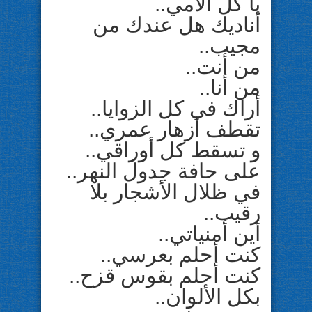
يا كل آلامي..
أناديك هل عندك من
مجيب..
من أنت..
من أنا..
أراك في كل الزوايا..
تقطف أزهار عمري..
و تسقط كل أوراقي..
على حافة جدول النهر..
في ظلال الأشجار بلا
رقيب..
أين أمنياتي..
كنت أحلم بعرسي..
كنت أحلم بقوس قزح..
بكل الألوان..