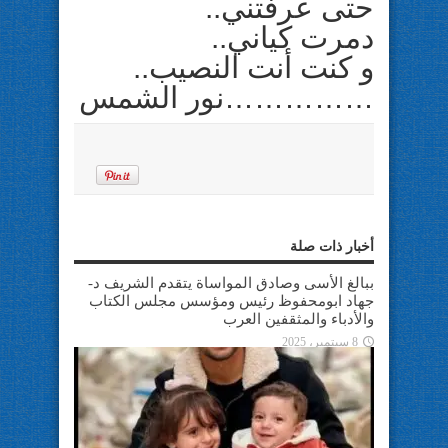
حتى عرفتني..
دمرت كياني..
و كنت أنت النصيب..
……………نور الشمس
أخبار ذات صلة
ببالغ الأسى وصادق المواساة يتقدم الشريف د-
جهاد ابومحفوظ رئيس ومؤسس مجلس الكتاب
والأدباء والمثقفين العرب
8 سبتمبر، 2025