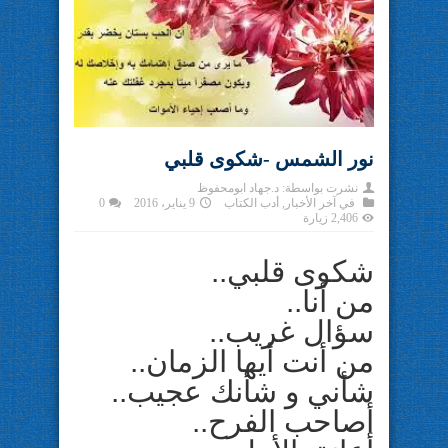
نور الشمس -شكوى قلبي
نشرت بواسطة:
د.جهاد ابومحفوظ
في
آخر الأخبار
,
أدب الكتاب
9 يناير، 2016
0
2,406 زيارة
شكوى قلبي..
من أنا..
سؤال غريب..
من أنت أيها الزمان..
شأني و شأنك عجيب..
أصاحب الفرح..