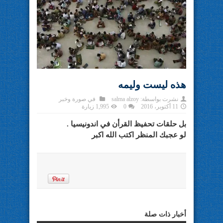
هذه ليست وليمه
نشرت بواسطة:
salma alzoy
في
صورة وخبر
11 أكتوبر، 2016
0
1,995 زيارة
بل حلقات تحفيظ القرأن في اندونيسيا .
لو عجبك المنظر اكتب الله اكبر
أخبار ذات صلة