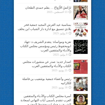
تَرْخُصُ الأَرْوَاحُ … بقلم حمدي الطحان
13 أغسطس، 2025
بمناسبة عيد العرش المجيد جمعية فخر
بلادي تنسيق مع ادارة دار الشباب ابن يخلف
9 يوليو، 2025
تعزية ومواساة: يتقدم الشريف د- جهاد
ابومحفوظ رئيس ومؤسس مجلس الكتاب
والأدباء والمثقفين العرب
9 يوليو، 2025
اصدار جديد: صدر عن منشورات مجلس
الكتاب والأدباء والمثقفين العرب
25 يونيو، 2025
رئيس وأعضاء جمعية بوشعيب بن فاضلة
للكاراتيه
18 يونيو، 2025
أسرة مجلس الكتاب والأدباء والمثقفين
العرب تتقدم بأسمى آيات التهاني لسعادة
الشريف د.جهاد ابو محفوظ المحترم