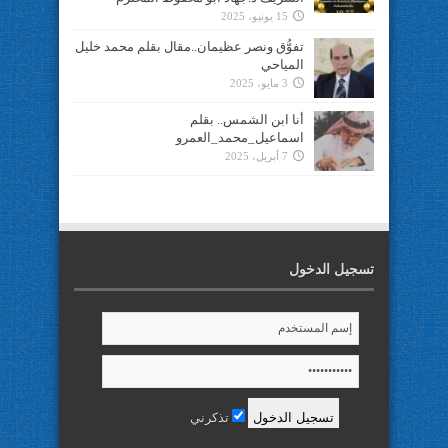
15 يونيو، 2025
تفوُّق ونصر عظيمان..مقال بقلم محمد خليل
المياحي
3 مايو، 2025
أنا ابن الشمس.. بقلم
اسماعيل_محمد_العمرو
7 أبريل، 2025
تسجيل الدخول
تذكرني