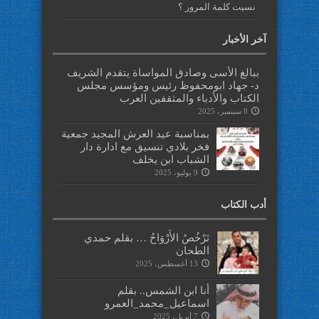
نسيت كلمة المرور ؟
آخر الأخبار
ببالغ الأسى وصادق المواساة يتقدم الشريف
د- جهاد ابومحفوظ رئيس ومؤسس مجلس
الكتاب والأدباء والمثقفين العرب
8 سبتمبر، 2025
بمناسبة عيد العرش المجيد جمعية
فخر بلادي تنسيق مع ادارة دار
الشباب ابن يخلف
9 يوليو، 2025
أدب الكتاب
تَرْخُصُ الأَرْوَاحُ … بقلم حمدي
الطحان
13 أغسطس، 2025
أنا ابن الشمس.. بقلم
اسماعيل_محمد_العمرو
7 أبريل، 2025