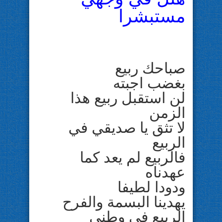
مستبشرا
صباحك ربيع
بغضب اجبته
لن استقبل ربيع هذا
الزمن
لا تثق يا صديقي في
الربيع
فالربيع لم يعد كما
عهدناه
ودودا لطيفا
يهدينا البسمة والفرح
الربيع في وطني