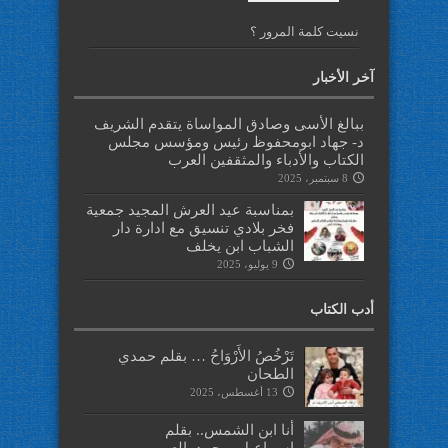
نسيت كلمة المرور ؟
آخر الأخبار
ببالغ الأسى وصادق المواساة يتقدم الشريف
د- جهاد ابومحفوظ رئيس ومؤسس مجلس
الكتاب والأدباء والمثقفين العرب
8 سبتمبر، 2025
بمناسبة عيد العرش المجيد جمعية
فخر بلادي تنسيق مع ادارة دار
الشباب ابن يخلف
9 يوليو، 2025
أدب الكتاب
تَرْخُصُ الأَرْوَاحُ … بقلم حمدي
الطحان
13 أغسطس، 2025
أنا ابن الشمس.. بقلم
اسماعيل_محمد_العمرو