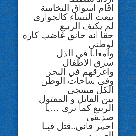
اقام اسواق النخاسة
بيعت النساء كالجواري
لم يكتف الربيع
حقا انه حانق غاضب كاره
لوطني
وامعانا في الذل
سرق الاطفال
واغرقهم في البحر
وفي ساحات الوطن
الكل مسجى
بين القاتل و المقتول
الربيع كما ترى …يا
صديقي
احمر قاني..قتل فينا
العروبة