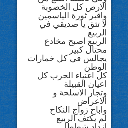
الارض كل الخصوبة
واقبر ثورة الياسمين
لا تثق يا صديقي في
الربيع
الربيع اصبح مخادع
محتال كبير
يجالس في كل خمارات
الوطن
كل اغنياء الحرب كل
اعيان القبيلة
وتجار الاسلحة و
الاعراض
واباح زواج النكاح
لم يكتف الربيع
ازداد شططا