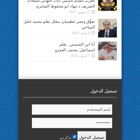
العرب تتقدم بأسمى آيات التهاني لسعادة
الشريف د.جهاد ابو محفوظ المحترم
15 يونيو، 2025
تفوُّق ونصر عظيمان..مقال بقلم محمد خليل
المياحي
3 مايو، 2025
أنا ابن الشمس.. بقلم
اسماعيل_محمد_العمرو
7 أبريل، 2025
تسجيل الدخول
تذكرني