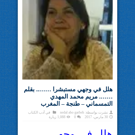
هلل في وجهي مستبشرا …….. بقلم
……. مريم محمد المهدي
التمسماني – طنجة – المغرب
نشرت بواسطة:
nedal abo garbeh
في
أدب الكتاب
30 مارس، 2017
0
1,088 زيارة
هلل في وجهي