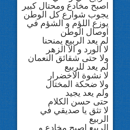
اصبح مخادع ومحتال كبير
يجوب شوارع كل الوطن
يوزع اللؤم و الشؤم في
اوصال الوطن
لم يعد الربيع يمنحنا
لا الورد و الا الزهر
ولا حتى شقائق النعمان
لم يعد للربيع
لا نشوة الاخضرار
ولا ضحكة المختال
ولم يعد يجيد
حتى حسن الكلام
لا تثق يا صديقي في
الربيع
الربيع اصبح مخادع و