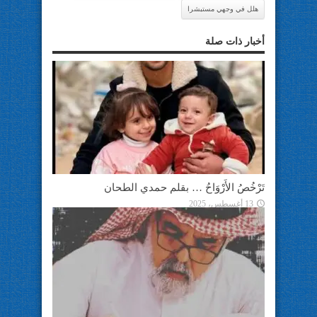
هلل في وجهي مستبشرا
أخبار ذات صلة
تَرْخُصُ الأَرْوَاحُ … بقلم حمدي الطحان
13 أغسطس، 2025