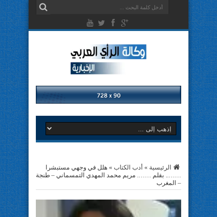
الرئيسية
»
أدب الكتاب
»
هلل في وجهي مستبشرا
…….. بقلم ……. مريم محمد المهدي التمسماني – طنجة
– المغرب