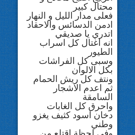
محتال كبير
فعلى مدار الليل و النهار
ادمن الدسائس والاحقاد
اتدري يا صديقي
انه اغتال كل اسراب
الطيور
وسبى كل الفراشات
بكل الالوان
ونتف كل ريش الحمام
ثم اعدم الاشجار
السامقة
واحرق كل الغابات
دخان اسود كثيف يغزو
وطني
وفي لحظة اقتلع من