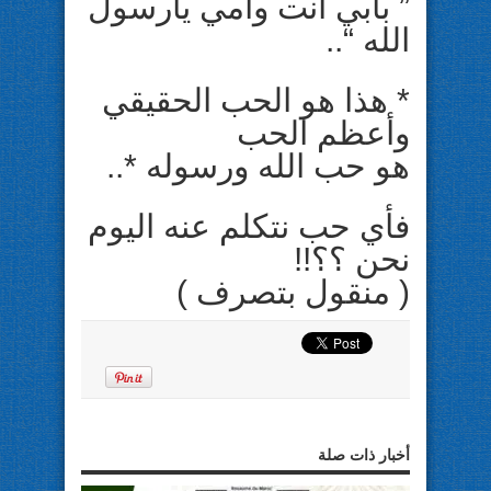
” بأبي أنت وأمي يارسول
الله “..
* هذا هو الحب الحقيقي
وأعظم الحب
هو حب الله ورسوله *..
فأي حب نتكلم عنه اليوم
نحن ؟؟!!
( منقول بتصرف )
أخبار ذات صلة