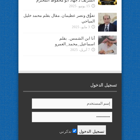
الشريف د.جهاد ابو محفوظ المحترم
15 يونيو، 2025
تفوُّق ونصر عظيمان..مقال بقلم محمد خليل
المياحي
3 مايو، 2025
أنا ابن الشمس.. بقلم
اسماعيل_محمد_العمرو
7 أبريل، 2025
تسجيل الدخول
تذكرني