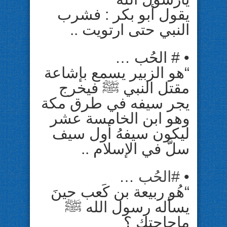
ﻳﻘﻮﻝ ﺃﺑﻮ ﺑﻜﺮ : ﻓﺸﺮﺏ
ﺍﻟﻨﺒﻲ ﺣﺘﻰ ﺍﺭﺗﻮﻳﺖ ..
• # ﺍﻟﺤُﺐ …
“ﻫﻮ ﺍﻟﺰﺑﻴﺮ ﻳﺴﻤﻊ ﺑﺈﺷﺎﻋﺔ
ﻣﻘﺘﻞ ﺍﻟﻨﺒﻲ ﷺ ﻓﻴﺨﺮﺝ
ﻳﺠﺮ ﺳﻴﻔﻪ ﻓﻲ ﻃﺮﻕ ﻣﻜﺔ
ﻭﻫﻮ ﺍﺑﻦ ﺍﻟﺨﺎﻣﺴﺔ ﻋﺸﺮ
ﻟﻴﻜﻮﻥ ﺳﻴﻔﻪُ ﺃﻭﻝ ﺳﻴﻒ
ﺳﻞَّ ﻓﻲ ﺍﻹﺳﻼﻡ ..
•
#
ﺍﻟﺤُﺐ
…
“ﻫُﻮ ﺭﺑﻴﻌﺔ ﺑﻦ ﻛَﻌﺐ ﺣﻴﻦَ
ﻳﺴﺄﻟﻪ ﺭﺳﻮﻝ ﺍﻟﻠﻪ ﷺ
ﻣﺎﺣﺎﺟﺘﻚ ؟