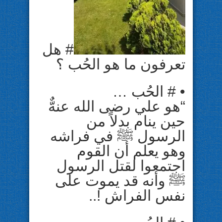
# هل
تعرفون ﻣﺎ ﻫﻮ ﺍﻟﺤُﺐ ؟
• # ﺍﻟﺤُﺐ …
“هو علي رضى الله عنهٌّ
حين ينام بدلاً من
الرسول ﷺ في فراشه
وهو يعلم أن القوم
اجتمعوا لقتل الرسول
ﷺ وأنه قد يموت على
نفس الفراش !..