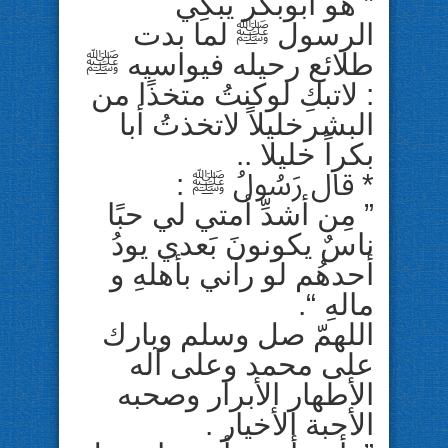
” ﻫُﻮ ﺃﺑﻮﺑﻜﺮ ﻳﺒﻜِﻲ
ﺍﻟﺮﺳﻮﻝ ﷺ ﻟﻤﺎ ﺑﺪﺕ
ﻃﻼﺋﻊ ﺭﺣﻴﻠﻪ ﻓﻴﻮﺍﺳﻴﻪ ﷺ
: ﻻﺗﺒﻚِ ﻟﻮﻛﻨﺖُ ﻣﺘﺨﺬًﺍ من
البشرخليلاً ﻻﺗﺨﺬﺕُ ﺃﺑﺎ
ﺑﻜﺮاً ﺧﻠﻴﻼ ..
* ﻗﺎﻝ ﺭَﺳُﻮﻝُ ﷺ :
” ﻣِﻦ ﺃﺷﺪِّ ﺃﻣﺘﻲ ﻟﻲ ﺣﺒًﺎ
ﻧﺎﺱٌ ﻳﻜﻮﻧﻮﻥَ ﺑَﻌﺪﻱ ﻳﻮﺩُ
ﺃﺣﺪﻫُﻢ ﻟﻮ ﺭﺁﻧﻲ ﺑﺄﻫﻠﻪِ ﻭ
ﻣﺎﻟﻪِ “.
اللهمّ صل وسلم وبارك
على محمد وعلى آله
الأطهار الأبرار وصحبه
الأحبة الأخيار .