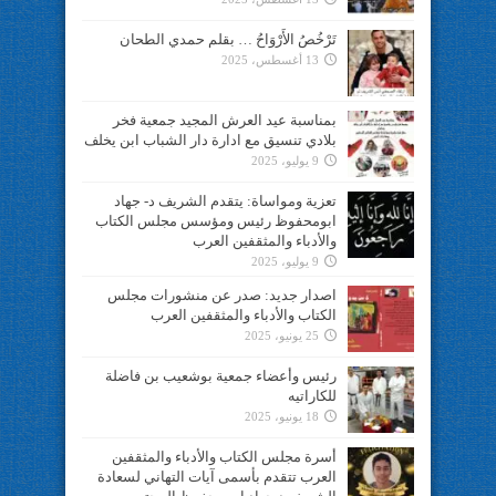
تَرْخُصُ الأَرْوَاحُ … بقلم حمدي الطحان
13 أغسطس، 2025
بمناسبة عيد العرش المجيد جمعية فخر
بلادي تنسيق مع ادارة دار الشباب ابن يخلف
9 يوليو، 2025
تعزية ومواساة: يتقدم الشريف د- جهاد
ابومحفوظ رئيس ومؤسس مجلس الكتاب
والأدباء والمثقفين العرب
9 يوليو، 2025
اصدار جديد: صدر عن منشورات مجلس
الكتاب والأدباء والمثقفين العرب
25 يونيو، 2025
رئيس وأعضاء جمعية بوشعيب بن فاضلة
للكاراتيه
18 يونيو، 2025
أسرة مجلس الكتاب والأدباء والمثقفين
العرب تتقدم بأسمى آيات التهاني لسعادة