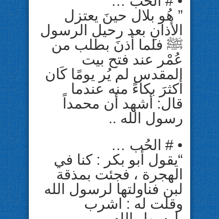
• # ﺍﻟﺤُﺐ …
” ﻫُﻮ ﺑﻼﻝ ﺣﻴﻦَ يعتزل
ﺍﻷﺫﺍﻥِ ﺑﻌﺪ ﺭﺣﻴﻞ ﺍﻟﺮﺳﻮﻝ
ﷺ ﻓﻠﻤﺎ ﺃﺫﻥَ بطلب من
ﻋُﻤْﺮ عند فتح بيت
المقدس ﻟﻢ ﻳُﺮ ﻳﻮﻣًﺎ ﻛَﺎﻥ
ﺃﻛﺜﺮَ ﺑﻜﺎﺀً ﻣﻨﻪ عندما
قال: أشهد أن محمداً
رسول الله ..
• # ﺍﻟﺤُﺐ …
“ﻳﻘﻮﻝ ﺃﺑﻮ ﺑﻜﺮ : ﻛﻨﺎ ﻓﻲ
ﺍﻟﻬﺠﺮﺓ ، ﻓﺠﺌﺖ ﺑﻤﺬﻗﺔ
ﻟﺒﻦ ﻓﻨﺎﻭﻟﺘﻬﺎ ﻟﺮﺳﻮﻝ ﺍﻟﻠﻪ
ﻭﻗﻠﺖ ﻟﻪ : ﺍﺷﺮﺏ
ﻳﺎﺭﺳﻮﻝ ﺍﻟﻠﻪ