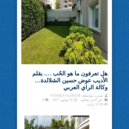
هل تعرفون ﻣﺎ ﻫﻮ ﺍﻟﺤُﺐ …. بقلم
الأديب عوض حسين الشلالدة…
وكالة الراي العربي
نشرت بواسطة:
YASMEN ALSHAM
في
أخبار ثقافية
10 يوليو، 2017
0
3,119 زيارة