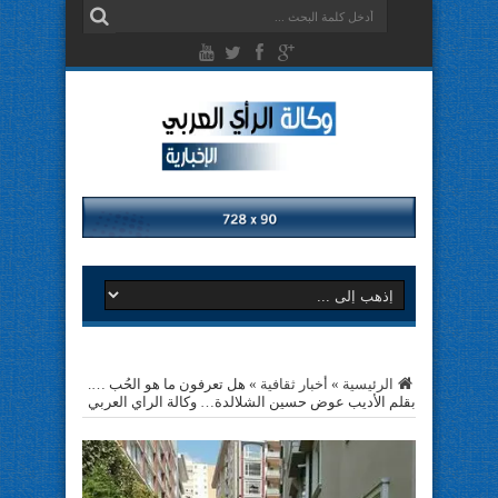
الرئيسية
»
أخبار ثقافية
»
هل تعرفون ﻣﺎ ﻫﻮ ﺍﻟﺤُﺐ ….
بقلم الأديب عوض حسين الشلالدة… وكالة الراي العربي