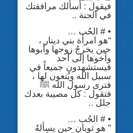
ﻓﻴﻘﻮﻝ : ﺃﺳﺄﻟﻚ ﻣﺮﺍﻓﻘﺘﻚ
ﻓﻲ ﺍﻟﺠﻨﺔ ..
• # ﺍﻟﺤُﺐ …
“ﻫﻮ ﺍﻣﺮﺃﺓ ﺑﻨﻲ ﺩﻳﻨﺎﺭ ،
ﺣﻴﻦ ﻳﺨﺮﺝُ ﺯﻭﺟﻬﺎ ﻭﺃﺑﻮﻫﺎ
ﻭﺃﺧﻮﻫﺎ ﺇﻟﻰ ﺃﺣﺪ
فيستشهدون جميعاً في
سبيل الله ﻭﻳُﻨﻌﻮﻥ ﻟﻬﺎ ،
ﻓﺘﺮﻯ ﺭﺳﻮﻝ ﺍﻟﻠﻪ ﷺ
ﻓﺘﻘﻮﻝ : ﻛﻞ ﻣﺼﻴﺒﺔ ﺑﻌﺪﻙ
ﺟﻠﻞ ..
• # ﺍﻟﺤُﺐ …
” ﻫﻮ ﺛﻮﺑﺎﻥ ﺣﻴﻦ ﻳﺴﺄﻟﻪُ