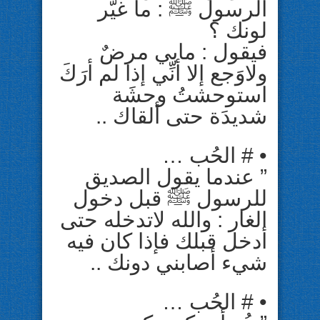
ﺍﻟﺮﺳﻮﻝ ﷺ : ﻣﺎ ﻏﻴَّﺮ
ﻟﻮﻧﻚ ؟
ﻓﻴﻘﻮﻝ : ﻣﺎﺑﻲ ﻣﺮﺽٌ
ﻭﻻﻭَﺟﻊ ﺇﻻ ﺃﻧِّﻲ ﺇﺫﺍ ﻟﻢ ﺃﺭَﻙَ
ﺍﺳﺘﻮﺣﺸﺖُ ﻭﺣﺸَﺔ
ﺷﺪﻳﺪَﺓ ﺣﺘﻰ ﺃﻟﻘﺎﻙ ..
• # ﺍﻟﺤُﺐ …
” ﻋﻨﺪﻣﺎ ﻳﻘﻮﻝ ﺍﻟﺼﺪﻳﻖ
ﻟﻠﺮﺳﻮﻝ ﷺ ﻗﺒﻞ ﺩﺧﻮﻝ
ﺍﻟﻐﺎﺭ : ﻭﺍﻟﻠﻪ ﻻﺗﺪﺧﻠﻪ ﺣﺘﻰ
ﺃﺩﺧﻞ ﻗﺒﻠﻚ ﻓﺈﺫﺍ ﻛﺎﻥ ﻓﻴﻪ
شيء ﺃﺻﺎﺑﻨﻲ ﺩﻭﻧﻚ ..
• # ﺍﻟﺤُﺐ …