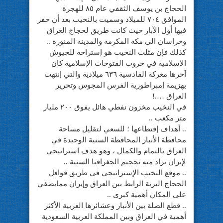
الحجاج بن يوسف الثقفي عام ٨٥ للهجرة
الموافق ٧٠٤ للميلاد وسميت بالنخيب بعد أن حفر
فيها أول الآبار حيث كانت طريق لحجاج العراق
وخراسان الى مكة المكرمة والمدينة المنورة ..
كذلك فإن مثلث النخيب هو إستراحة للجيوش
الإسلامية في حروب الفتوحات الإسلامية كان
آخرها معركة القادسية ٦٣٦ ميلادية والتي إنتهت
بهزيمة إمبراطورية الفرس المجوس وتحرير
العراق ….!
في النخيب مخزون نفطي هائل يفوق ٢٠٠ مليار
متر مكعب ..
.. أهداف إقتطاعها ؛ للسعي لتقليل مساحة
محافظة الأنبار المحافظة السنية الوحيدة في
العراق بالتمام والكمال ، وهو هدف استراتيجي
لإيران يراد منه تحجيم الجغرافيا السنية ..
.. موقع النخيب الإستراتيجي في طريق قوافل
الحجاج البرية الرابط بين العراق وإيران ممايضفي
على المكان أهمية كبرى ..
.. قطع الصلة بين الأنبار وعشائرها العربية الأكثر
أهمية في العراق وبين المملكة العربية السعودية