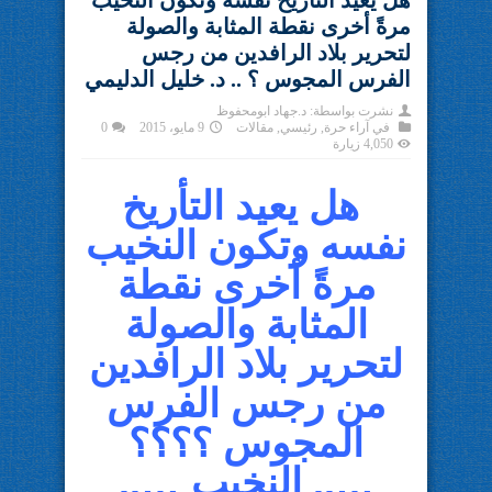
هل يعيد التأريخ نفسه وتكون النخيب
مرةً أخرى نقطة المثابة والصولة
لتحرير بلاد الرافدين من رجس
الفرس المجوس ؟ .. د. خليل الدليمي
نشرت بواسطة:
د.جهاد ابومحفوظ
في
آراء حرة
,
رئيسي
,
مقالات
9 مايو، 2015
0
4,050 زيارة
هل يعيد التأريخ
نفسه وتكون النخيب
مرةً أخرى نقطة
المثابة والصولة
لتحرير بلاد الرافدين
من رجس الفرس
المجوس ؟؟؟؟
….. النخيب …..