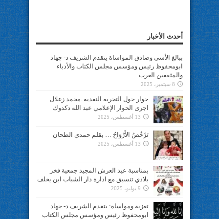
أحدث الأخبار
ببالغ الأسى وصادق المواساة يتقدم الشريف د- جهاد
ابومحفوظ رئيس ومؤسس مجلس الكتاب والأدباء
والمثقفين العرب
8 سبتمبر، 2025
حوار حول التجربة النقدية..محمد زغلال
اجرى الحوار الإعلامي عبد الله دكدوك
13 أغسطس، 2025
تَرْخُصُ الأَرْوَاحُ … بقلم حمدي الطحان
13 أغسطس، 2025
بمناسبة عيد العرش المجيد جمعية فخر
بلادي تنسيق مع ادارة دار الشباب ابن يخلف
9 يوليو، 2025
تعزية ومواساة: يتقدم الشريف د- جهاد
ابومحفوظ رئيس ومؤسس مجلس الكتاب