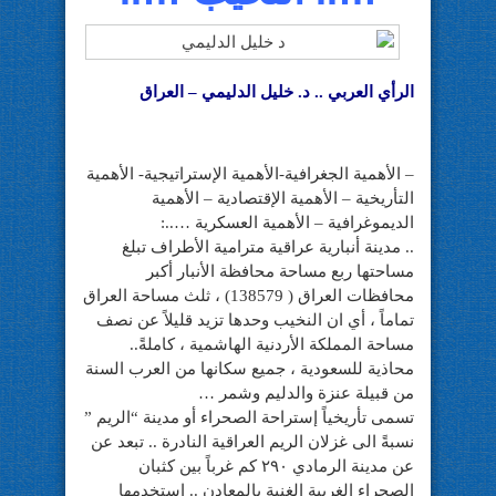
الرأي العربي .. د. خليل الدليمي – العراق
– الأهمية الجغرافية-الأهمية الإستراتيجية- الأهمية
التأريخية – الأهمية الإقتصادية – الأهمية
الديموغرافية – الأهمية العسكرية …..:
.. مدينة أنبارية عراقية مترامية الأطراف تبلغ
مساحتها ربع مساحة محافظة الأنبار أكبر
محافظات العراق ( 138579) ، ثلث مساحة العراق
تماماً ، أي ان النخيب وحدها تزيد قليلاً عن نصف
مساحة المملكة الأردنية اله
اشمية ، كاملةً..
محاذية للسعودية ، جميع سكانها من العرب السنة
من قبيلة عنزة والدليم وشمر …
تسمى تأريخياً إستراحة الصحراء أو مدينة “الريم ”
نسبةً الى غزلان الريم العراقية النادرة .. تبعد عن
عن مدينة الرمادي ٢٩٠ كم غرباً بين كثبان
الصحراء الغربية الغنية بالمعادن .. إستخدمها