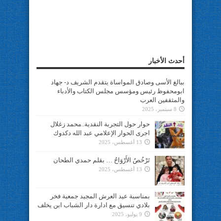
أحدث الأخبار
ببالغ الأسى وصادق المواساة يتقدم الشريف د- جهاد
ابومحفوظ رئيس ومؤسس مجلس الكتاب والأدباء
والمثقفين العرب
8 سبتمبر، 2025
حوار حول التجربة النقدية..محمد زغلال
اجرى الحوار الإعلامي عبد الله دكدوك
13 أغسطس، 2025
تَرْخُصُ الأَرْوَاحُ … بقلم حمدي الطحان
13 أغسطس، 2025
بمناسبة عيد العرش المجيد جمعية فخر
بلادي تنسيق مع ادارة دار الشباب ابن يخلف
9 يوليو، 2025