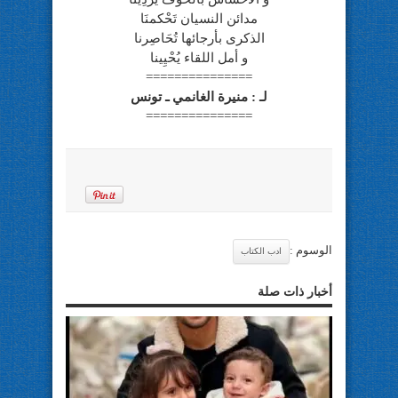
مدائن النسيان تَحْكمنَا
الذكرى بأرجائها تُحَاصِرنا
و أمل اللقاء يُحْيِينا
===============
لـ : منيرة الغانمي ـ تونس
===============
الوسوم :
ادب الكتاب
أخبار ذات صلة