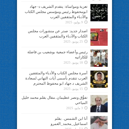
تعزية ومواساة: يتقدم الشريف د- جهاد
ابومحفوظ رئيس ومؤسس مجلس الكتاب
والأدباء والمثقفين العرب
9 يوليو، 2025
اصدار جديد: صدر عن منشورات مجلس
الكتاب والأدباء والمثقفين العرب
25 يونيو، 2025
رئيس وأعضاء جمعية بوشعيب بن فاضلة
للكاراتيه
18 يونيو، 2025
أسرة مجلس الكتاب والأدباء والمثقفين
العرب تتقدم بأسمى آيات التهاني لسعادة
الشريف د.جهاد ابو محفوظ المحترم
15 يونيو، 2025
تفوُّق ونصر عظيمان..مقال بقلم محمد خليل
المياحي
3 مايو، 2025
أنا ابن الشمس.. بقلم
اسماعيل_محمد_العمرو