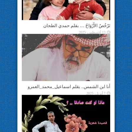
تَرْخُصُ الأَرْوَاحُ … بقلم حمدي الطحان
13 أغسطس، 2025
أنا ابن الشمس.. بقلم اسماعيل_محمد_العمرو
7 أبريل، 2025