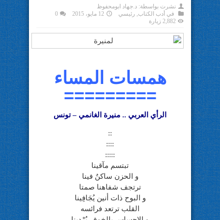
نشرت بواسطة:
د.جهاد ابومحفوظ
في
أدب الكتاب
,
رئيسي
12 مايو، 2015
0
2,882 زيارة
همسات المساء
=========
الرأي العربي .. منيرة الغانمي – تونس
::
::::
:::::
تبتسم مآقينا
و الحزن ساكنٌ فينا
ترتجف شفاهنا صمتا
و البوح ذات أنين يُجَافِينا
القلب ترتعد فرائسه
و الاحساس بالخوف يُرْدِينا