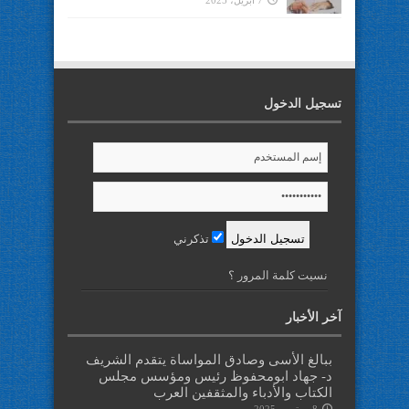
7 أبريل، 2025
تسجيل الدخول
تذكرني
نسيت كلمة المرور ؟
آخر الأخبار
ببالغ الأسى وصادق المواساة يتقدم الشريف
د- جهاد ابومحفوظ رئيس ومؤسس مجلس
الكتاب والأدباء والمثقفين العرب