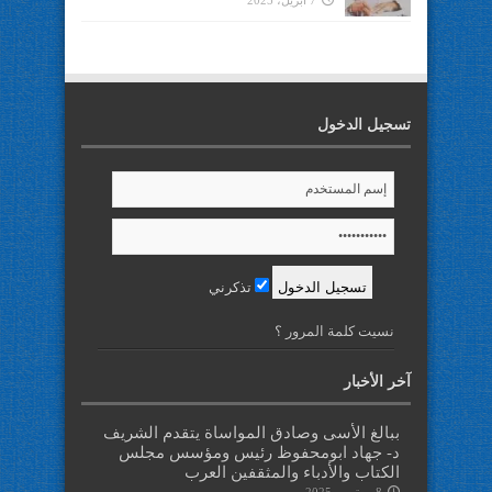
7 أبريل، 2025
تسجيل الدخول
تذكرني
نسيت كلمة المرور ؟
آخر الأخبار
ببالغ الأسى وصادق المواساة يتقدم الشريف
د- جهاد ابومحفوظ رئيس ومؤسس مجلس
الكتاب والأدباء والمثقفين العرب