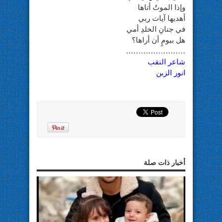
وإذا الموتُ أتاها
أهديها آيات ربي
في جنانِ الخلدِ أمي
هل بيومٍ أن أراها؟
……………………
شاعر النقب
انور الزبن
أخبار ذات صلة