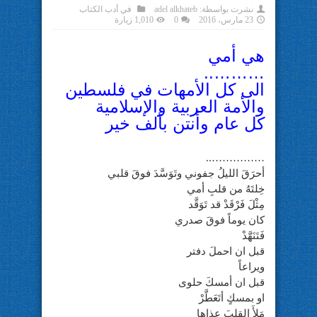
نشرت بواسطة:
adel alkhateb
في
أدب الكتاب
23 مارس، 2016
0
1,010 زيارة
هي أمي
………..
الى كل الأمهات في فلسطين
والأمة العربية والإسلامية
كل عام وأنتن بألف خير
……………..
أحرَقَ الليلُ جفوني وتَوَسَّدَ فوقَ قلبي
خِلتَهُ من قلبِ أمي
مِثْلَ فَرْقَدْ قد تَوَقَّد
كان يوماً فوقَ صدري
فَتَنَهَّدْ
قبل ان احملَ دفتر
ويراعاً
قبل ان أمسكَ حلوى
او بمسكٍ أتَعَطَّرْ
مَلأَ القلبَ عذاها