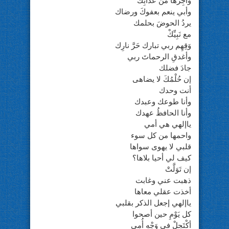
وأَجِرها من عذابِكْ
وأبي ينعم بعفوكَ ورضاك
يردُ الحوضَ بحلمك
مع نَبِيِّكْ
وَقِهِم ربي تبارك حَرَّ نارِك
وأغدقِ الرحماتَ ربي
جادَ فضلك
إن حُلْمُكَ لا يضاهى
أنت وحدك
وأنا طوعك وعبدك
وأنا الحافظُ عهدك
ياإلهي هي أمي
واحمها من كل سوء
قلبي لا يهوى سواها
كيف لي أحيا بلاها؟
إن تَوَلَّتْ
ذهبت عني وغابت
أخذت عقلي معاها
ياإلهي إجعل الذكر بقلبي
كل يَوْمِ حين أصحوا
أكْتَحِلْ في وَجْهِ أُمي