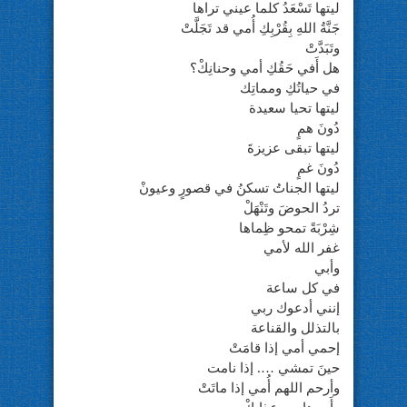
ليتها تَسْعَدُ كلما عيني تراها
جَنَّةُ اللهِ بِقُرْبِكِ أُمي قد تَجَلَّتْ
وتَبَدَّتْ
هل أَفي حَقُكِ أمي وحنانِكْ؟
في حياتُكِ ومماتِك
ليتها تحيا سعيدة
دُونَ همٍ
ليتها تبقى عزيزةَ
دُونَ غمٍ
ليتها الجناتُ تسكنُ في قصورٍ وعيونْ
تردُ الحوضَ وتَنْهَلْ
شِرْبَةً تمحو ظِماها
غفر الله لأمي
وأبي
في كل ساعة
إنني أدعوك ربي
بالتذلل والقناعة
إحمي أمي إذا قامَتْ
حينَ تمشي …. إذا نامت
وأرحم اللهم أُمي إذا ماتَتْ