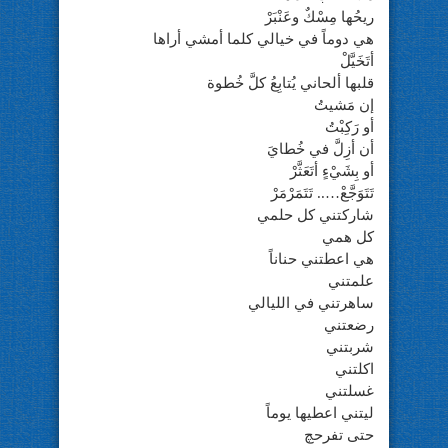
ريحُها مِسْكٌ وعَنْبَرْ
هي دوماً في خيالي كلما أمشي أراها
أتَخَيَّلْ
قلبها ألحاني يُتابِعُ كلَّ خُطوة
إن مَشيتُ
أو رَكِبْتُ
أن أزِلَّ في خُطايَ
أو بِشَيْءٍ أتَعَثَّرْ
تَتَوَجَّعْ….. تَتَمَرْمَرْ
شاركتني كل حلمي
كل همي
هي اعطتني حناناً
علمتني
ساهرتني في الليالي
رضعتني
شربتني
اكلتني
غسلتني
ليتني اعطيها يوماً
حتى تفرحچ