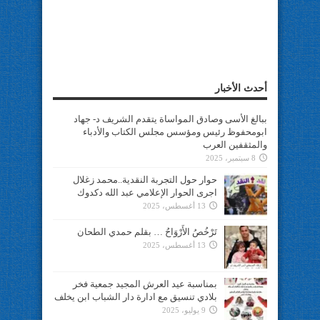
أحدث الأخبار
ببالغ الأسى وصادق المواساة يتقدم الشريف د- جهاد
ابومحفوظ رئيس ومؤسس مجلس الكتاب والأدباء
والمثقفين العرب
8 سبتمبر، 2025
حوار حول التجربة النقدية..محمد زغلال
اجرى الحوار الإعلامي عبد الله دكدوك
13 أغسطس، 2025
تَرْخُصُ الأَرْوَاحُ … بقلم حمدي الطحان
13 أغسطس، 2025
بمناسبة عيد العرش المجيد جمعية فخر
بلادي تنسيق مع ادارة دار الشباب ابن يخلف
9 يوليو، 2025