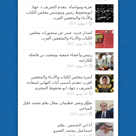
تعزية ومواساة: يتقدم الشريف د- جهاد
ابومحفوظ رئيس ومؤسس مجلس الكتاب
والأدباء والمثقفين العرب
9 يوليو، 2025
اصدار جديد: صدر عن منشورات مجلس
الكتاب والأدباء والمثقفين العرب
25 يونيو، 2025
رئيس وأعضاء جمعية بوشعيب بن فاضلة
للكاراتيه
18 يونيو، 2025
أسرة مجلس الكتاب والأدباء والمثقفين
العرب تتقدم بأسمى آيات التهاني لسعادة
الشريف د.جهاد ابو محفوظ المحترم
15 يونيو، 2025
تفوُّق ونصر عظيمان..مقال بقلم محمد خليل
المياحي
3 مايو، 2025
أنا ابن الشمس.. بقلم
اسماعيل_محمد_العمرو