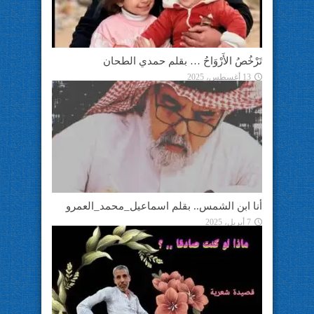
تَرْخُصُ الأَرْوَاحُ … بقلم حمدي الطحان
13 أغسطس، 2025
أنا ابن الشمس.. بقلم اسماعيل_محمد_العمرو
7 أبريل، 2025