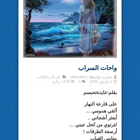
واحات السراب
نشرت بواسطة:
salma alzoy
في
أدب الكتاب
2 مارس، 2016
0
1,070 زيارة
بقلم/‏عايدةتحبسم‬
على قارعة النهار
ألقي همومي….
أبعثر أشجاني ..
لترتوي من كحل عيني …
أرصفة الطرقات !
ينتابني الغياب