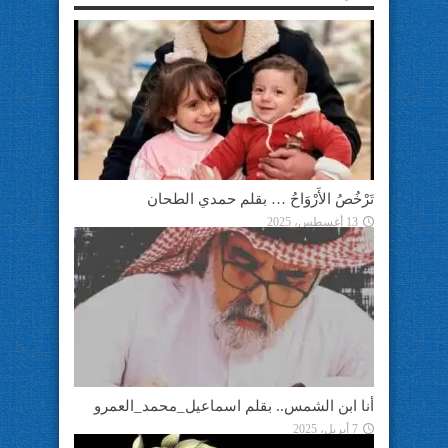
تَرْخُصُ الأَرْوَاحُ … بقلم حمدي الطحان
13 أغسطس، 2025
أنا ابن الشمس.. بقلم اسماعيل_محمد_العمرو
7 أبريل، 2025