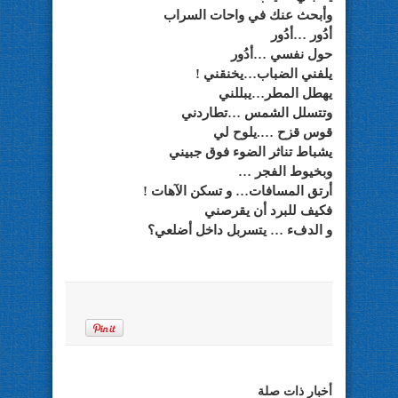
وأبحث عنك في واحات السراب
أدُور …أدُور
حول نفسي …أدُور
يلفني الضباب…يخنقني !
يهطل المطر…يبللني
وتتسلل الشمس …تطاردني
قوس قزح ….يلوح لي
يشباط تناثر الضوء فوق جبيني
وبخيوط الفجر …
أرتق المسافات… و تسكن الآهات !
فكيف للبرد أن يقرصني
و الدفء … يتسربل داخل أضلعي؟
أخبار ذات صلة