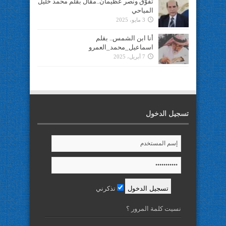
تفوُّق ونصر عظيمان..مقال بقلم محمد خليل
المياحي
3 مايو، 2025
أنا ابن الشمس.. بقلم
اسماعيل_محمد_العمرو
7 أبريل، 2025
تسجيل الدخول
تذكرني
نسيت كلمة المرور ؟