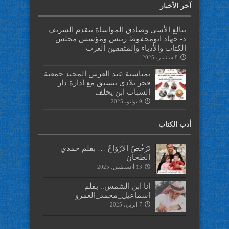
آخر الأخبار
ببالغ الأسى وصادق المواساة يتقدم الشريف
د- جهاد ابومحفوظ رئيس ومؤسس مجلس
الكتاب والأدباء والمثقفين العرب
8 سبتمبر، 2025
بمناسبة عيد العرش المجيد جمعية
فخر بلادي تنسيق مع ادارة دار
الشباب ابن يخلف
9 يوليو، 2025
أدب الكتاب
تَرْخُصُ الأَرْوَاحُ … بقلم حمدي
الطحان
13 أغسطس، 2025
أنا ابن الشمس.. بقلم
اسماعيل_محمد_العمرو
7 أبريل، 2025