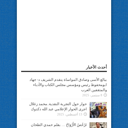
أحدث الأخبار
ببالغ الأسى وصادق المواساة يتقدم الشريف د- جهاد
ابومحفوظ رئيس ومؤسس مجلس الكتاب والأدباء
والمثقفين العرب
8 سبتمبر، 2025
حوار حول التجربة النقدية..محمد زغلال
اجرى الحوار الإعلامي عبد الله دكدوك
13 أغسطس، 2025
تَرْخُصُ الأَرْوَاحُ … بقلم حمدي الطحان