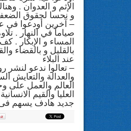
الإثم و العدوان . وهنا
و نحسا لحقوق الضعفا
– آخرين أودعوا في عام
صياماً في النهار . تلا
المساء و الإبكار . كف 
بالقليل و بالقضاء وال
عند البلاء
– تعالوا ندعو لنشر ر
والعدالة والتعايش ال
العالم والعمل على و
العليا والقيم الانساني
جديد هادف يسهم فى 