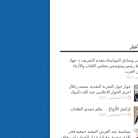
خبار
سى وصادق المواساة يتقدم الشريف د- جهاد
 رئيس ومؤسس مجلس الكتاب والأدباء
ن العرب
حوار حول التجربة النقدية..محمد زغلال
اجرى الحوار الإعلامي عبد الله دكدوك
13 أغسطس، 2025
تَرْخُصُ الأَرْوَاحُ … بقلم حمدي الطحان
13 أغسطس، 2025
بمناسبة عيد العرش المجيد جمعية فخر
بلادي تنسيق مع ادارة دار الشباب ابن يخلف