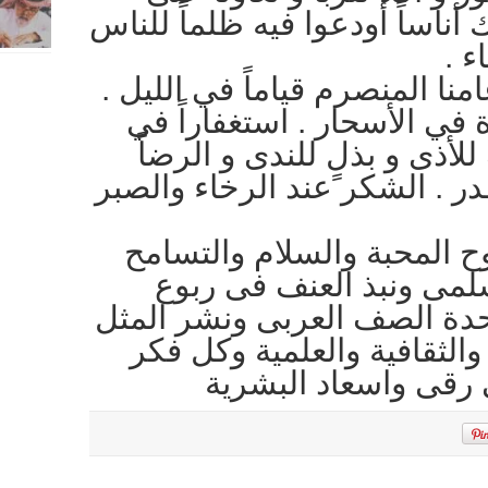
ك أناساً أودعوا فيه ظلماً للناس
ء .
نا المنصرم قياماً في الليل .
وة في الأسحار . استغفاراً في
للأذى و بذلٍ للندى و الرضاً
قدر . الشكر عند الرخاء والصبر
وح المحبة والسلام والتسامح
سلمى ونبذ العنف فى ربوع
حدة الصف العربى ونشر المثل
ة والثقافية والعلمية وكل فكر
رقى واسعاد البشرية