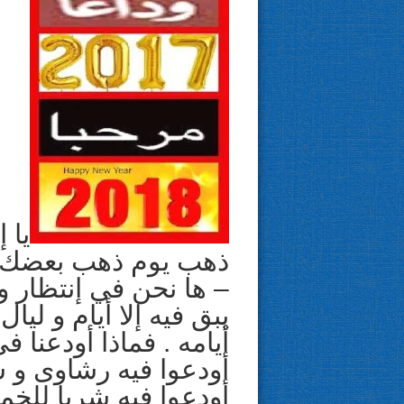
يا 
ذهب يوم ذهب بعضك .. وداعا 2017
يبق فيه إلا أيام و لي
أيامه . فماذا أودعنا 
أودعوا فيه رشاوى و سر
أودعوا فيه شربا للخمور