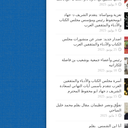
9 يوليو، 2025
تعزية ومواساة: يتقدم الشريف د- جهاد
ابومحفوظ رئيس ومؤسس مجلس الكتاب
والأدباء والمثقفين العرب
9 يوليو، 2025
اصدار جديد: صدر عن منشورات مجلس
الكتاب والأدباء والمثقفين العرب
25 يونيو، 2025
رئيس وأعضاء جمعية بوشعيب بن فاضلة
للكاراتيه
18 يونيو، 2025
أسرة مجلس الكتاب والأدباء والمثقفين
العرب تتقدم بأسمى آيات التهاني لسعادة
الشريف د.جهاد ابو محفوظ المحترم
15 يونيو، 2025
تفوُّق ونصر عظيمان..مقال بقلم محمد خليل
المياحي
3 مايو، 2025
أنا ابن الشمس.. بقلم