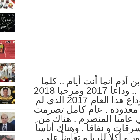
إبن آدم إنما أنت أيام .. كلما
 ومرحبا 2018
– ها نحن في إنتظار وداع هذا العام 2017 الذي لم
ال معدودة . عام كامل تصرمت
في عامنا المنصرم . هناك من
قات و نفاقا . وهناك أناساً
 و أكلا للربا و تعاوناً على