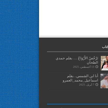
تاب
تَرْخُصُ الأَرْوَاحُ … بقلم حمدي
الطحان
13 أغسطس، 2025
أنا ابن الشمس.. بقلم
اسماعيل_محمد_العمرو
7 أبريل، 2025