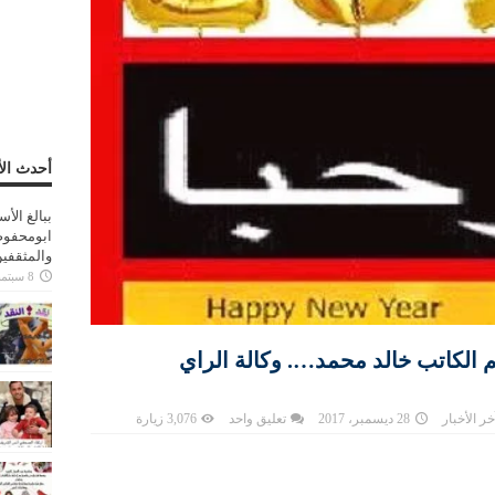
أحدث الأ
ببالغ الأ
ابومحفوظ
والمثقفي
8 سبتمبر، 2025
ومرحبا 2018 …. بقلم الكاتب خالد محمد…. وكالة الراي
خر الأخبار
28 ديسمبر، 2017
تعليق واحد
3,076 زيارة