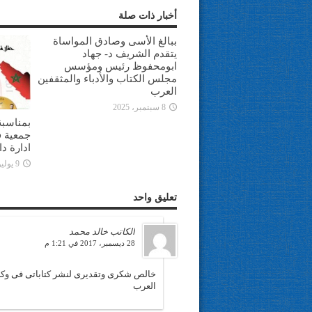
أخبار ذات صلة
ببالغ الأسى وصادق المواساة
يتقدم الشريف د- جهاد
ابومحفوظ رئيس ومؤسس
مجلس الكتاب والأدباء والمثقفين
العرب
8 سبتمبر، 2025
بمناسبة
جمعية ف
ادارة د
9 يوليو، 2025
تعليق واحد
الكاتب خالد محمد
28 ديسمبر، 2017 في 1:21 م
خالص شكرى وتقديرى لنشر كتاباتى فى وكالة 
العرب