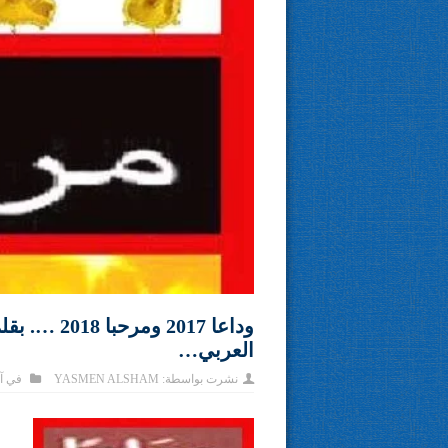
وداعا 2017 
العربي…
نشرت بواسطة:
YASMEN ALSHAM
في
آ