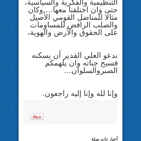
التنظيمية والفكرية والسياسية،
حتى وان اختلفنا معها….وكان
مثالا للمناضل القومي الأصيل
والصلب الرافض للمساومات
على الحقوق والأرض والهوية،
ندعو العلي القدير أن يسكنه
فسيح جناته وان يلهمكم
الصبروالسلوان…
وإنا لله وإنا إليه راجعون.
أخبار ذات صلة