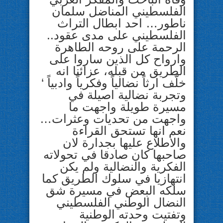
الفلسطيني المناضل سلمان
ناطور… احد ابطال التراث
الفلسطيني على مدى عقود..
الرحمة على روحه الطاهرة
وارواح كل الذين ساروا على
الطريق من قبله، عزائنا انه
خلّف ارثاً نضالياً وفكرياً وادبياً ‘
وتجربة نضالية اصيلة في
مسيرة طويلة واجهت ما
واجهت من تحديات وعثرات…
نعم انها تستحق القراءة
والاطلاع عليها بجدارة لان
صاحبها كان صادقا في تحولاته
الفكرية والنضالية ولم يكن
انت
هازيا في سلوك الطريق كما
سلكه البعض في مسيرة شق
النضال الوطني الفلسطيني
وتفتيت وحدته الوطنية