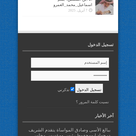
اسماعيل_محمد_العمرو
7 أبريل، 2025
تسجيل الدخول
تذكرني
نسيت كلمة المرور ؟
آخر الأخبار
ببالغ الأسى وصادق المواساة يتقدم الشريف
د- جهاد ابومحفوظ رئيس ومؤسس مجلس