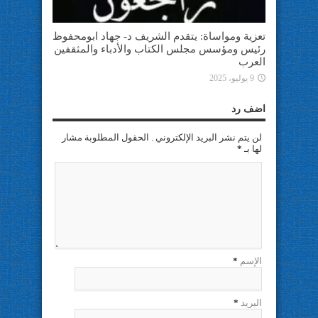
تعزية ومواساة: يتقدم الشريف د- جهاد ابومحفوظ
رئيس ومؤسس مجلس الكتاب والأدباء والمثقفين
العرب
9 يوليو، 2025
اضف رد
لن يتم نشر البريد الإلكتروني . الحقول المطلوبة مشار
لها بـ
*
الإسم
*
البريد
*