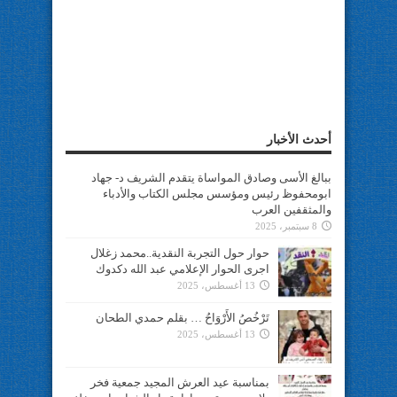
أحدث الأخبار
ببالغ الأسى وصادق المواساة يتقدم الشريف د- جهاد
ابومحفوظ رئيس ومؤسس مجلس الكتاب والأدباء
والمثقفين العرب
8 سبتمبر، 2025
حوار حول التجربة النقدية..محمد زغلال
اجرى الحوار الإعلامي عبد الله دكدوك
13 أغسطس، 2025
تَرْخُصُ الأَرْوَاحُ … بقلم حمدي الطحان
13 أغسطس، 2025
بمناسبة عيد العرش المجيد جمعية فخر