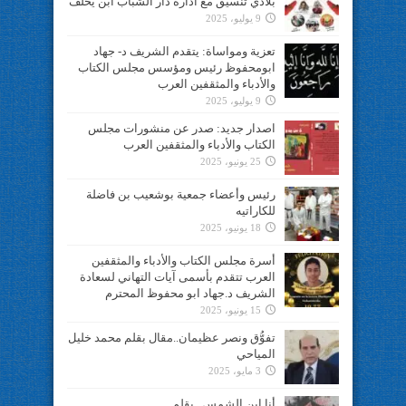
بلادي تنسيق مع ادارة دار الشباب ابن يخلف
9 يوليو، 2025
تعزية ومواساة: يتقدم الشريف د- جهاد
ابومحفوظ رئيس ومؤسس مجلس الكتاب
والأدباء والمثقفين العرب
9 يوليو، 2025
اصدار جديد: صدر عن منشورات مجلس
الكتاب والأدباء والمثقفين العرب
25 يونيو، 2025
رئيس وأعضاء جمعية بوشعيب بن فاضلة
للكاراتيه
18 يونيو، 2025
أسرة مجلس الكتاب والأدباء والمثقفين
العرب تتقدم بأسمى آيات التهاني لسعادة
الشريف د.جهاد ابو محفوظ المحترم
15 يونيو، 2025
تفوُّق ونصر عظيمان..مقال بقلم محمد خليل
المياحي
3 مايو، 2025
أنا ابن الشمس.. بقلم