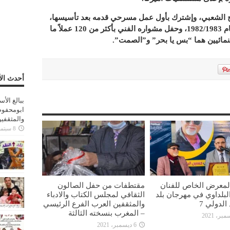
سرح الشعبي، وإشترك بأول عمل مسرحي قدمه بعد تأسيسها،
وأصبح رئيساً لمجلس الإدارة في موسم عام 1982/1983، وحفل مشواره الفني بأكثر من 120 عملاً ما
نمائيين هما “بس يا بحر” و”الصمت”.
أحدث الأ
ببالغ الأ
ابومحفوظ
والمثقفي
8 سبتمبر، 2025
المعرض الخاص للفنان
مقتطفات من حفل الصالون
بلداوي في مهرجان بلد
الثقافي لمجلس الكتاب والادباء
الدولي 7
والمثقفين العرب الفرع الرئيسي
– المغرب بنسخته الثالثة
6 ديسمبر، 2021