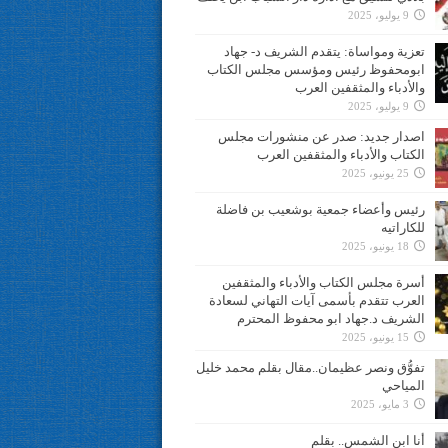
9 يوليو، 2025
تعزية ومواساة: يتقدم الشريف د- جهاد
ابومحفوظ رئيس ومؤسس مجلس الكتاب
والأدباء والمثقفين العرب
9 يوليو، 2025
اصدار جديد: صدر عن منشورات مجلس
الكتاب والأدباء والمثقفين العرب
25 يونيو، 2025
رئيس وأعضاء جمعية بوشعيب بن فاضلة
للكاراتيه
18 يونيو، 2025
أسرة مجلس الكتاب والأدباء والمثقفين
العرب تتقدم بأسمى آيات التهاني لسعادة
الشريف د.جهاد ابو محفوظ المحترم
15 يونيو، 2025
تفوُّق ونصر عظيمان..مقال بقلم محمد خليل
المياحي
3 مايو، 2025
أنا ابن الشمس.. بقلم