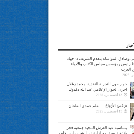
خبار
سى وصادق المواساة يتقدم الشريف د- جهاد
 رئيس ومؤسس مجلس الكتاب والأدباء
ن العرب
حوار حول التجربة النقدية..محمد زغلال
اجرى الحوار الإعلامي عبد الله دكدوك
13 أغسطس، 2025
تَرْخُصُ الأَرْوَاحُ … بقلم حمدي الطحان
13 أغسطس، 2025
بمناسبة عيد العرش المجيد جمعية فخر
بلادي تنسيق مع ادارة دار الشباب ابن يخلف