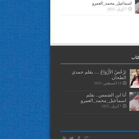
اسماعيل_محمد_العمرو
7 أبريل، 2025
تاب
تَرْخُصُ الأَرْوَاحُ … بقلم حمدي
الطحان
13 أغسطس، 2025
أنا ابن الشمس.. بقلم
اسماعيل_محمد_العمرو
7 أبريل، 2025