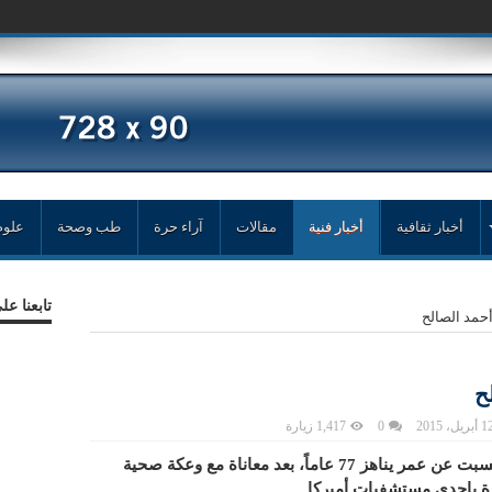
أخبار ثقافية
أخبار فنية
مقالات
آراء حرة
طب وصحة
علوم
تابعنا ع
أحمد الصالح
ح
 أبريل، 2015
0
1,417 زيارة
وفي الممثل الكويتي أحمد الصالح اليوم السبت عن عمر يناهز 77 عاماً، بعد معاناة مع وعكة صحية
كزة بإحدى مستشفيات أميركا.