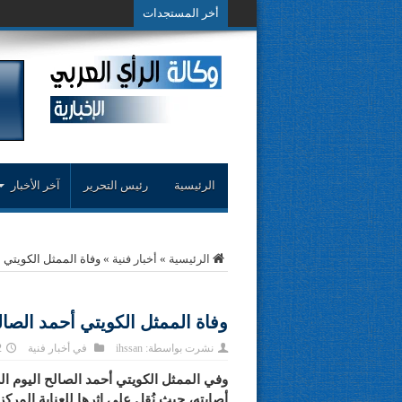
أخر المستجدات
حوار حول التجربة ا
الرئيسية
رئيس التحرير
آخر الأخبار
الرئيسية
»
أخبار فنية
»
وفاة الممثل الكويتي 
وفاة الممثل الكويتي أحمد الصال
نشرت بواسطة:
ihssan
في
أخبار فنية
12
أصابته، حيث نُقل على إثرها للعناية المر