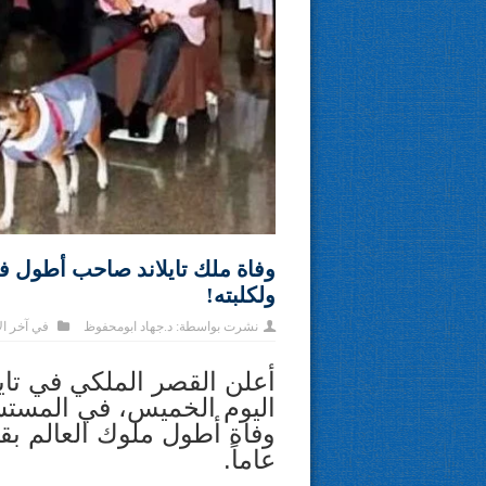
وفاة ملك تايلاند صاحب أطول فتر
ولكلبته!
نشرت بواسطة:
د.جهاد ابومحفوظ
في
آخر ال
أعلن القصر الملكي في تايلا
اليوم الخميس، في المست
عاماً.