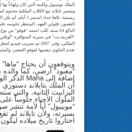
الملك بوميبول وكلبته التي كان ولهاناً بها
ومصير تايلاند مع الكلاب الملكية محتوم كما 
رسمية، تلاها حداد اس
البالغ 64 سنة، كلب اسمه “فوفو” من 
“العربية.نت” في سيرته المتوافرة “أونلاين
الملكي، وفي 2007 تم تسريب 
تقدم الحلوى بنفسها لفوفو الصغير، والمث
ويتوقعون أن يحتاج “ماها”
“معبود” أرضي، كما والده ب
إضافة إلى ha
أن الملك بتايلاند دستوري لا
اليزابيث الثانية، والتي ست
الملوك الأحياء جلوساً على 
“موبيبول” أباً لأمة تنشر ص
بسيرته، ولأن تايلاند لم ت
اختاروا تاريخ ميلاده ليكون 