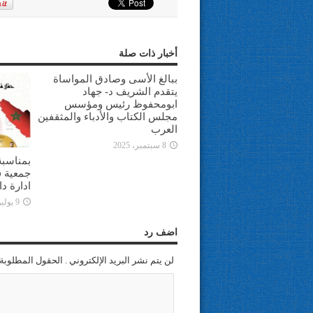
أخبار ذات صلة
ببالغ الأسى وصادق المواساة
يتقدم الشريف د- جهاد
ابومحفوظ رئيس ومؤسس
مجلس الكتاب والأدباء والمثقفين
العرب
8 سبتمبر، 2025
بمناسبة
جمعية ف
ادارة د
9 يوليو، 2025
اضف رد
لن يتم نشر البريد الإلكتروني . الحقول المطلوبة 