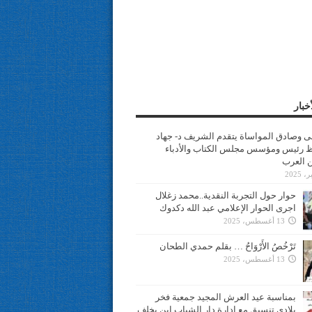
خبار
سى وصادق المواساة يتقدم الشريف د- جهاد
 رئيس ومؤسس مجلس الكتاب والأدباء
ن العرب
حوار حول التجربة النقدية..محمد زغلال
اجرى الحوار الإعلامي عبد الله دكدوك
13 أغسطس، 2025
تَرْخُصُ الأَرْوَاحُ … بقلم حمدي الطحان
13 أغسطس، 2025
بمناسبة عيد العرش المجيد جمعية فخر
بلادي تنسيق مع ادارة دار الشباب ابن يخلف