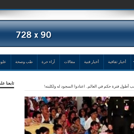
أخبار ثقافية
أخبار فنية
مقالات
آراء حرة
طب وصحة
علوم
تابعنا ع
ب أطول فترة حكم في العالم.. اعتادوا السجود له ولكلبته!