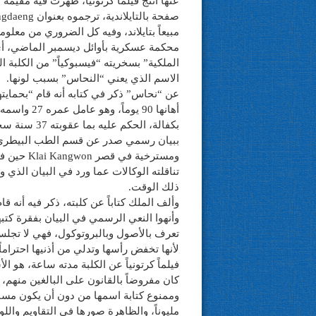
مبيعاً بتايلاند، وفيه كل الضروري من معلوم
الاسم الذي يعني “النحاس” بسبب لونها.
عن “نحاس” ذكر في كتابه أنه قام “بحمايت
بكفالة، الحك
ذلك الوقت.
وألف الملك كتاباً عن كلبته، ذكر فيه أنه قا
وأنهوا النعي الرسمي في البيان بفقرة كتبه
تعرف بالأصول وبالبروتوكول، فهي لا تجلس
لأنها تخفض رأسها وتدلي من أذنيها احتراما
فيلماً كرتونياً عن الكلبة مدته ساعة، هو ال
كان مفروضاً بالقانون على البالغين منهم، 
مليوناً، والظاهرة صورها في التقاويم واللو