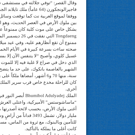
وقال القصر: “توفي جلالته في مستشفى سير
فاجيرالونجكورن (64 عاماً) ملك تايلاند الجديد.
بين ملوك الأرض في العصر الحديث، وهو الع
بشكل خاص على موت كلبة كان ممنوعاً على
Tongdaeng التي نفقت في 26 ديسمبر الماضي، ورحيلها كان من الأسوأ عليه كما يبدو.
ممنوع أن تقع أنظارهم عليه، وفي عيد ميلاد الكلبة عام 2014 خر
صحته ساءت بسرعة كبيرة في الأيام الخم
غسيل كلوي، وأصبح “لا يتنفس الآن إلا بم
الذي دخل في صراع لا غلبة فيه إلا للموت
سنة، منها 70 و6 أشهر، أمضاها ملكاً على بلاد، يعتبرونه فيها كما “المعبود” الأرضي، هو وكلبته معاً.
كان للراحلة مخدع خاص قرب سرير الملك 
أخرى.
مليار دولار، تشمل 493
للتأمين وبالبنوك، مع ثروة من الماس، مسيلة
كانت أغلى ما يملكه بالتأكيد.