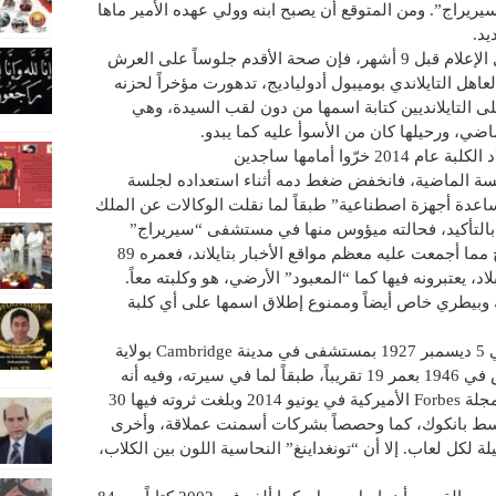
يراج”. ومن المتوقع أن يصبح ابنه وولي عهده الأمير ماها
ووفقا لموقع العربية نت كما توقعت وسائل الإعلام قبل 9 أشهر، فإن صحة الأقدم جلوساً على العرش
اهل التايلاندي بوميبول أدولياديج، تدهورت مؤخراً لحزنه
 التايلانديين كتابة اسمها من دون لقب السيدة، وهي
ّوا أمامها ساجدين
سة الماضية، فانخفض ضغط دمه أثناء استعداده لجلسة
ساعدة أجهزة اصطناعية” طبقاً لما نقلت الوكالات عن الملك
 بالتأكيد، فحالته ميؤوس منها في مستشفى “سيريراج”
الشهير بالعاصمة بانكوك، على حد ما يتضح مما أجمعت عليه معظم مواقع الأخبار بتايلاند، فعمره 89
وبيطري خاص أيضاً وممنوع إطلاق اسمها على أي كلبة
الملك Bhumibol Adulyadej أبصر النور في 5 ديسمبر 1927 بمستشفى في مدينة Cambridge بولاية
“ماساشوستس” الأميركية، واعتلى العرش في 1946 بعمر 19 تقريباً، طبقاً لما في سيرته، وفيه أنه
أغنى ملوك الأرض، بحسب لائحة أصدرتها مجلة Forbes الأميركية في يونيو 2014 وبلغت ثروته فيها 30
3 فداناً من أراضٍ وسط بانكوك، كما وحصصاً بشركات أسمنت عملاقة، وأخرى
 لكل لعاب. إلا أن “تونغداينغ” النحاسية اللون بين الكلاب،