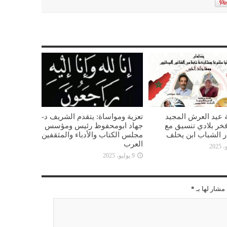
 عيد العرش المجيد
تعزية ومواساة: يتقدم الشريف د-
خر بلادي تنسيق مع
جهاد ابومحفوظ رئيس ومؤسس
ار الشباب ابن يخلف
مجلس الكتاب والأدباء والمثقفين
العرب
9 يوليو، 2025
مشار لها بـ
*