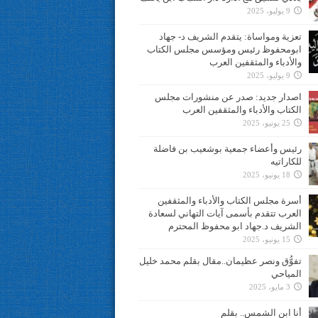
9 يوليو، 2025
تعزية ومواساة: يتقدم الشريف د- جهاد
ابومحفوظ رئيس ومؤسس مجلس الكتاب
والأدباء والمثقفين العرب
9 يوليو، 2025
اصدار جديد: صدر عن منشورات مجلس
الكتاب والأدباء والمثقفين العرب
25 يونيو، 2025
رئيس وأعضاء جمعية بوشعيب بن فاضلة
للكاراتيه
18 يونيو، 2025
أسرة مجلس الكتاب والأدباء والمثقفين
العرب تتقدم بأسمى آيات التهاني لسعادة
الشريف د.جهاد ابو محفوظ المحترم
15 يونيو، 2025
تفوُّق ونصر عظيمان..مقال بقلم محمد خليل
المياحي
3 مايو، 2025
أنا ابن الشمس.. بقلم