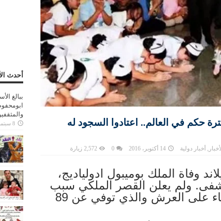
أحدث الأ
ببالغ الأ
ابومحفوظ
والمثقفي
ة حكم في العالم.. اعتادوا السجود له
8 سبتمبر، 2025
أخبار
,
أخبار دولية
14 أكتوبر، 2016
0
2,572 زيارة
ند وفاة الملك بوميبول ادولياديج،
شفى. ولم يعلن القصر الملكي سبب
وفاة أطول ملوك العالم بقاء على العرش والذي توفي عن 89