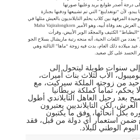
 إلى درجة أصدر طوابع بريد وعليها صورتها
يبدو، لأن “تونغداينغ” التي تم تشييعها ودفنها بجنازة
تمر 3 أيام، لم تكن الوحيدة المرفهة بين كلاب يحلم التايلانديون بالعيش مثلها في
القصور، فلولي العهد، المنتظر جلوسه على العرش بعد وفاة أبيه، وهو الأمير Maha Vajiralongkorn
نوع “البطباط” الكثيف والمجعّد الوبر الأبيض، وقرأت
” بعدد من اللغات الحية، أنه منحه رتبة ماريشال بسلاح الجو
فيديو لحفل عيد ميلاده ذلك العام، بدت فيه زوجة “ماها” الثالثة وهي
ير الحسد على كل صعيد.
 إلى سنوات طويلة ليتحول إلى
وميبول، الأب لثلاث بنات أميرات،
Ma الذكر الوحيد من زوجته الملكة سيركيت، مع
 يحكم، تماماً كملكة بريطانيا
صبح بعد رحيل العاهل التايلاندي أطول
العرش، لكن التايلانديين يعتبرون
وره بكل أنحائها، وفق ما يكتبون
قع ضمن استعمار أي دولة من قبل، فقد
اليوم الوطني للبلاد.