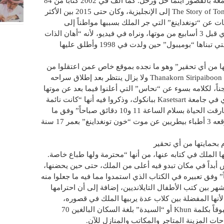
عنها أنتج فيلماً كرتونياً، ظهرت فيه مقيمة معه بالقصور أينما حل ورحل. كما ألف في 2002 كتاباً من 84
صفحة بالتايلاندية، ترجموه بعنوان The Story of Tongdaeng إلى الإنجليزية، وكان حتى 2015 بين الأكثر
ات عن “تونغداينغ” التي جر الملك بسببها مواطناً إلى
محكمة عسكرية بأوائل ديسمبر الماضي، أي قبل 3 أسابيع من موتها، ونراه في فيديو، لأنه “أهان الذات
الملكية” بسخريته “فيسبوكياً” من الكلبة التي تبناها “بوميبول” حين ولدت في 1998 وأطلق عليها
ها من أي تحقير” وهو ما نجده بموقع خاص عمن اعتقلوا من
أهانها 90 يوماً، وهو عامل عمره 27 واسمه Thanakorn Siripaiboon ولا يزال ينتظر بعد إطلاق سراحه
م عليه بما عقوبته 37 سنة سجناً، لكلامه بسوء عن “نحاس” التي أعلنوا فيما بعد عن موتها
ببيان رسمي صدر عن قسم الطب البيطري في جامعة Kasetsart ببانكوك، وذكروا فيه أنها “كانت نائمة
ومسترخية في قصر Klai Kangwon حين فارقت الحياة بسلام الساعة 11 و10 دقائق صباحاً” وفق ما
تناقلته الوكالات عما ورد في البيان الذي وقعه 3 أطباء بيطريين عن موت “خون تونغداينغ” بعمر 17 سنة
م بحمايتها من أي تحقير
ا الملك في كتابه عنها، من أنها “محترمة ولها طباع خاصة.
 أبداً في مكان تبدو فيه أعلى من الملك، حتى حين يحضنها،
ً” وفق تعبيره في الكتاب الذي استمدوا مما فيه ما جعلوا منه
أشهر بين كتب الأطفال التايلانديين، إضافة إلى أن احترامها
لأنها المفضلة بين كلاب عدة يربيها الملك في قصوره،
وممنوع كتابة اسمها من دون أن يكون مسبوقاً بكلمة Khun أو “السيدة” بلغة السكان البالغين 70
حات المزينة المتاجر والمكاتب والمنازل للآن.